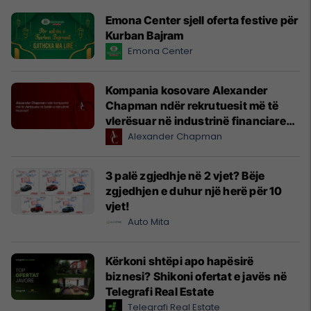
Emona Center sjell oferta festive për
Kurban Bajram
Emona Center
Kompania kosovare Alexander
Chapman ndër rekrutuesit më të
vlerësuar në industrinë financiare
globale
Alexander Chapman
3 palë zgjedhje në 2 vjet? Bëje
zgjedhjen e duhur një herë për 10
vjet!
Auto Mita
Kërkoni shtëpi apo hapësirë
biznesi? Shikoni ofertat e javës në
Telegrafi Real Estate
Telegrafi Real Estate