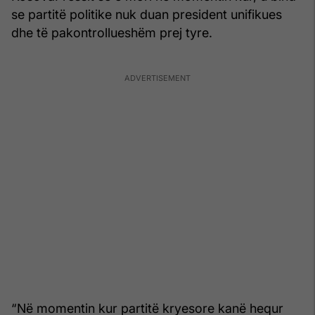
se partitë politike nuk duan president unifikues
dhe të pakontrollueshëm prej tyre.
“Në momentin kur partitë kryesore kanë hequr