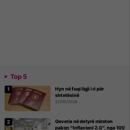
Top 5
Hyn në fuqi ligji i ri për
shtetësinë
22/05/2026
Qeveria në detyrë miraton
pakon “Inflacioni 2.0”, nga 100