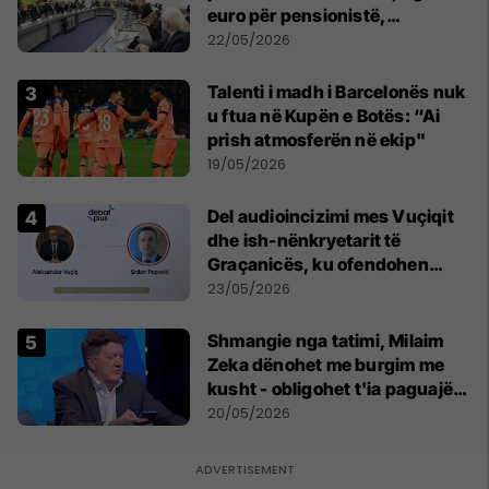
euro për pensionistë,
punëtorët privat, fëmijë dhe
22/05/2026
studentë
Talenti i madh i Barcelonës nuk
u ftua në Kupën e Botës: “Ai
prish atmosferën në ekip"
19/05/2026
Del audioincizimi mes Vuçiqit
dhe ish-nënkryetarit të
Graçanicës, ku ofendohen
krerë të Kishës Ortodokse
23/05/2026
Serbe
Shmangie nga tatimi, Milaim
Zeka dënohet me burgim me
kusht - obligohet t'ia paguajë
ATK-së 81 mijë euro
20/05/2026