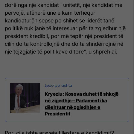
dorë nga një kandidat i unitetit, një kandidat me
përvojë, atëherë unë e kam tërhequr
kandidaturën sepse po shihet se liderët tanë
politikë nuk janë të interesuar për ta zgjedhur një
president kredibil, por më tepër një president të
cilin do ta kontrollojnë dhe do ta shndërrojnë në
një tejzgjatje të politikave ditore”, u shpreh ai.
Kryeziu: Kosova duhet të shkojë
në zgjedhje – Parlamenti ka
dështuar në zgjedhjen e
Presidentit
Por, cila ishte arsyeja fillestare e kandidimit?