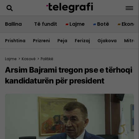
Ballina
Të fundit
Lajme
Botë
Ekono
Prishtina
Prizreni
Peja
Ferizaj
Gjakova
Mitrov
Lajme
>
Kosovë
>
Politikë
​Arsim Bajrami tregon pse e tërhoqi
kandidaturën për president