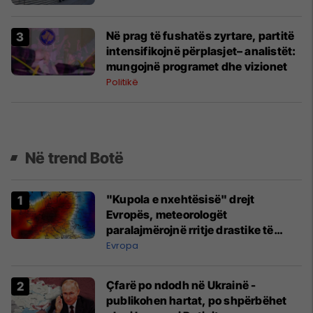
Në prag të fushatës zyrtare, partitë
intensifikojnë përplasjet– analistët:
mungojnë programet dhe vizionet
Politikë
Në trend Botë
"Kupola e nxehtësisë" drejt
Evropës, meteorologët
paralajmërojnë rritje drastike të
temperaturave
Evropa
Çfarë po ndodh në Ukrainë -
publikohen hartat, po shpërbëhet