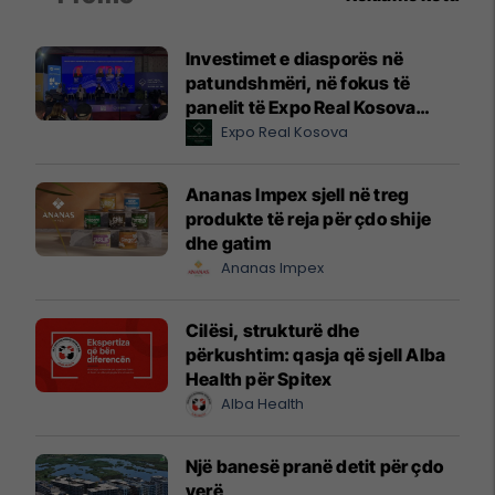
Investimet e diasporës në
patundshmëri, në fokus të
panelit të Expo Real Kosova
2026
Expo Real Kosova
Ananas Impex sjell në treg
produkte të reja për çdo shije
dhe gatim
Ananas Impex
Cilësi, strukturë dhe
përkushtim: qasja që sjell Alba
Health për Spitex
Alba Health
Një banesë pranë detit për çdo
verë