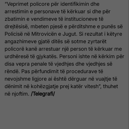
“Veprimet policore për identifikimin dhe
arrestimin e personave të kërkuar si dhe për
zbatimin e vendimeve të institucioneve të
drejtësisë, mbeten pjesë e përditshme e punës së
Policisë në Mitrovicën e Jugut. Si rezultat i këtyre
angazhimeve gjatë ditës së sotme zyrtarët
policorë kanë arrestuar një person të kërkuar me
urdhëresë të gjykatës. Personi ishte në kërkim për
disa vepra penale të vjedhjes dhe vjedhjes së
rëndë. Pas përfundimit të procedurave të
nevojshme ligjore ai është dërguar në vuajtje të
dënimit në kohëzgjatje prej katër vitesh”, thuhet
në njoftim.
/Telegrafi/