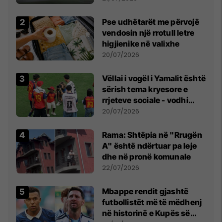
erëra të forta
Pse udhëtarët me përvojë
vendosin një rrotull letre
higjienike në valixhe
20/07/2026
Vëllai i vogël i Yamalit është
sërish tema kryesore e
rrjeteve sociale - vodhi
vëmendjen pas finales së
20/07/2026
Kupës së Botës
Rama: Shtëpia në "Rrugën
A" është ndërtuar pa leje
dhe në pronë komunale
22/07/2026
Mbappe rendit gjashtë
futbollistët më të mëdhenj
në historinë e Kupës së