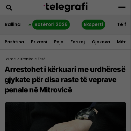
Ballina
Botërori 2026
Eksperti
Të fu
Prishtina
Prizreni
Peja
Ferizaj
Gjakova
Mitrov
Lajme
>
Kronika e Zezë
Arrestohet i kërkuari me urdhëresë
gjykate për disa raste të veprave
penale në Mitrovicë