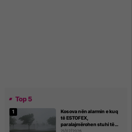
Top 5
Kosova nën alarmin e kuq
të ESTOFEX,
paralajmërohen stuhi të
fuqishme me breshër dhe
21/07/2026