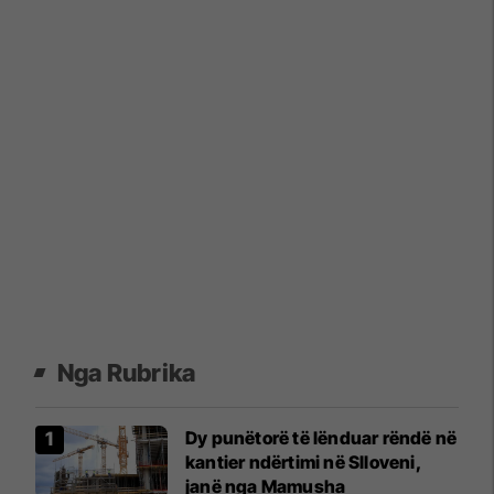
Nga Rubrika
​Dy punëtorë të lënduar rëndë në
kantier ndërtimi në Slloveni,
janë nga Mamusha