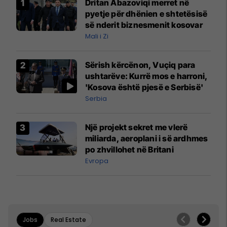
Dritan Abazoviqi merret në
pyetje për dhënien e shtetësisë
së nderit biznesmenit kosovar
Mali i Zi
Sërish kërcënon, Vuçiq para
ushtarëve: Kurrë mos e harroni,
'Kosova është pjesë e Serbisë'
Serbia
Një projekt sekret me vlerë
miliarda, aeroplani i së ardhmes
po zhvillohet në Britani
Evropa
Jobs
Real Estate