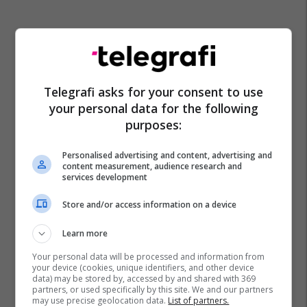
Telegrafi asks for your consent to use
your personal data for the following
purposes:
Policia E Kosoves
Arrestime
Urdher Gjykate
Mitrovice
Personalised advertising and content, advertising and
content measurement, audience research and
services development
Store and/or access information on a device
Learn more
Your personal data will be processed and information from
your device (cookies, unique identifiers, and other device
data) may be stored by, accessed by and shared with 369
partners, or used specifically by this site. We and our partners
may use precise geolocation data.
List of partners.