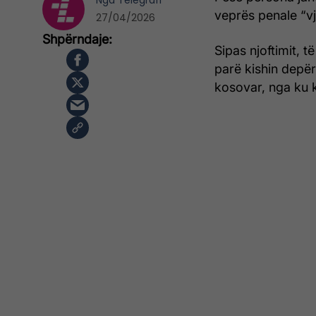
Nga
Telegrafi
veprës penale “vj
27/04/2026
Sipas njoftimit, 
parë kishin depër
kosovar, nga ku 