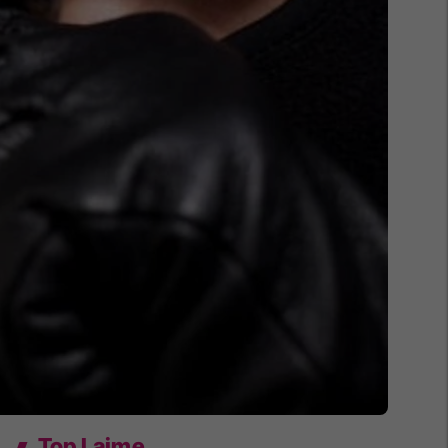
Top Lajme