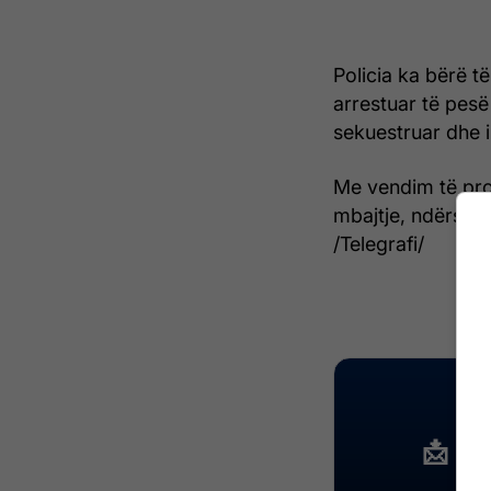
Policia ka bërë të
arrestuar të pesë
sekuestruar dhe i
Me vendim të prok
mbajtje, ndërsa 
/Telegrafi/