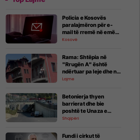
Policia e Kosovës
paralajmëron për e-
mail të rremë në emër
të drejtorit të
Kosovë
Përgjithshëm
Rama: Shtëpia në
"Rrugën A" është
ndërtuar pa leje dhe në
pronë komunale
Lajme
Betonierja thyen
barrierat dhe bie
poshtë te Unaza e
Madhe në Tiranë,
Shqipëri
dyshohet për viktima
Fundi i cirkut të