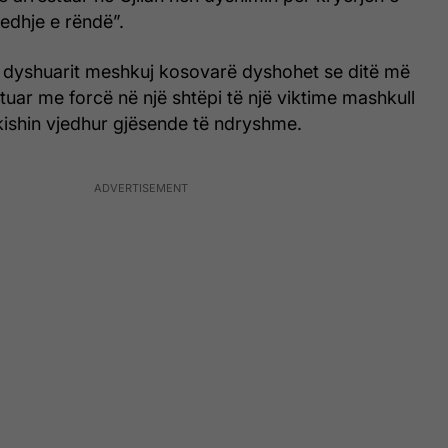
edhje e rëndë”.
të dyshuarit meshkuj kosovarë dyshohet se ditë më
tuar me forcë në një shtëpi të një viktime mashkull
kishin vjedhur gjësende të ndryshme.