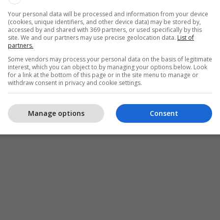
Your personal data will be processed and information from your device
(cookies, unique identifiers, and other device data) may be stored by,
accessed by and shared with 369 partners, or used specifically by this
site. We and our partners may use precise geolocation data.
List of
partners.
Some vendors may process your personal data on the basis of legitimate
interest, which you can object to by managing your options below. Look
for a link at the bottom of this page or in the site menu to manage or
withdraw consent in privacy and cookie settings.
Manage options
Consent