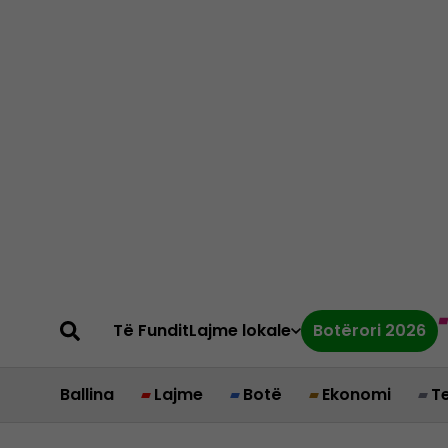
Të Fundit
Lajme lokale
Botërori 2026
Ballina
Lajme
Botë
Ekonomi
T