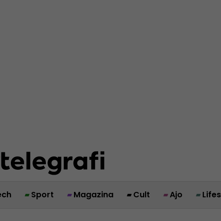
ech
Sport
Magazina
Cult
Ajo
Life