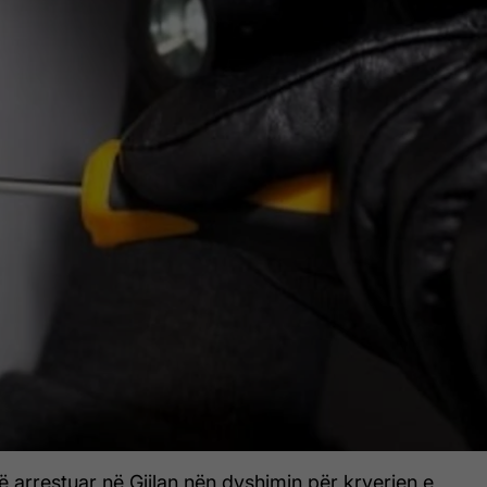
 arrestuar në Gjilan nën dyshimin për kryerjen e