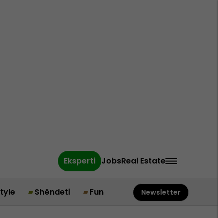
Eksperti
Jobs
Real Estate
style
Shëndeti
Fun
Newsletter