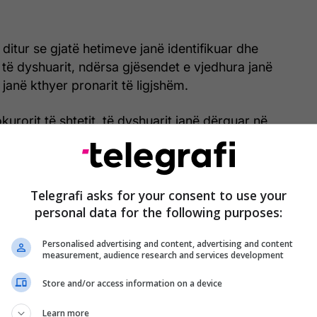
 ditur se gjatë hetimeve janë identifikuar dhe
 të dyshuarit, ndërsa gjësendet e vjedhura janë
 janë kthyer pronarit të ligjshëm.
urorit të shtetit, të dyshuarit janë dërguar në
rasti është në procedurë të mëtejshme hetimore.
Telegrafi asks for your consent to use your
personal data for the following purposes:
Personalised advertising and content, advertising and content
measurement, audience research and services development
Store and/or access information on a device
Learn more