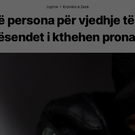
Lajme
>
Kronika e Zezë
 persona për vjedhje të 
ësendet i kthehen prona