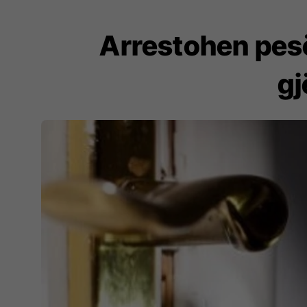
Arrestohen pesë
gj