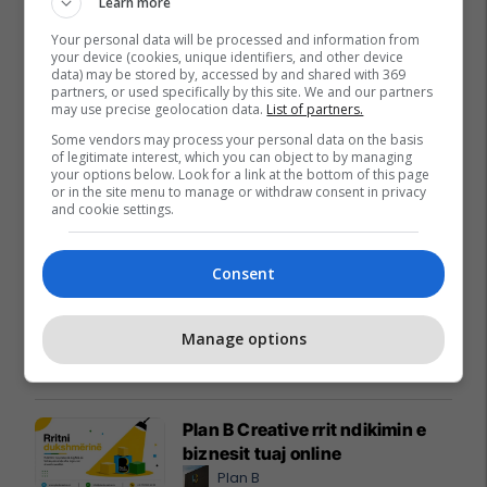
Learn more
Your personal data will be processed and information from
your device (cookies, unique identifiers, and other device
data) may be stored by, accessed by and shared with 369
partners, or used specifically by this site. We and our partners
may use precise geolocation data.
List of partners.
Some vendors may process your personal data on the basis
of legitimate interest, which you can object to by managing
your options below. Look for a link at the bottom of this page
or in the site menu to manage or withdraw consent in privacy
and cookie settings.
Promo
Reklamo këtu
Consent
Lokal 517m² me tarracë në shitje
te Rruga C – hapësirë e
Manage options
favorshme për zhvillimin e
biznesit #15796
Pro Real Estate
Plan B Creative rrit ndikimin e
biznesit tuaj online
Plan B