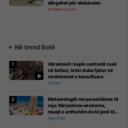
dërgohet për obduksion
Kronika e Zezë
Në trend Botë
Ukrainasit i kapin ushtarët rusë
në befasi, ishin duke fjetur në
strehimoret e kamufluara
Evropa
Meteorologët me parashikime të
reja: Ndryshime ekstreme,
muajt e ardhshëm do të jenë të
pazakontë
Nga Bota