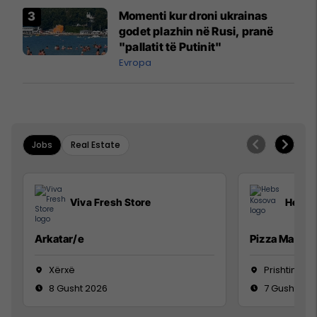
Momenti kur droni ukrainas
godet plazhin në Rusi, pranë
"pallatit të Putinit"
Evropa
Jobs
Real Estate
Viva Fresh Store
Hebs 
Arkatar/e
Pizza Man
Xërxë
Prishtinë
8 Gusht 2026
7 Gusht 20