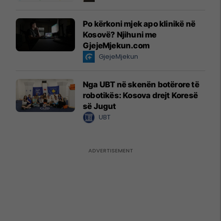
Po kërkoni mjek apo klinikë në
Kosovë? Njihuni me
GjejeMjekun.com
GjejeMjekun
Nga UBT në skenën botërore të
robotikës: Kosova drejt Koresë
së Jugut
UBT