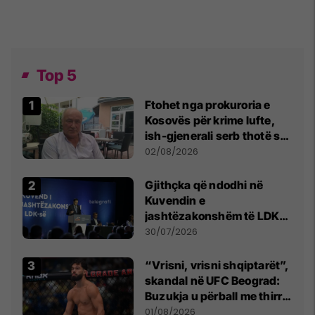
Top 5
Ftohet nga prokuroria e
Kosovës për krime lufte,
ish-gjenerali serb thotë se
dikush e tradhtoi në
02/08/2026
Beograd
Gjithçka që ndodhi në
Kuvendin e
jashtëzakonshëm të LDK-
së
30/07/2026
“Vrisni, vrisni shqiptarët”,
skandal në UFC Beograd:
Buzukja u përball me thirrje
anti-shqiptare nga
01/08/2026