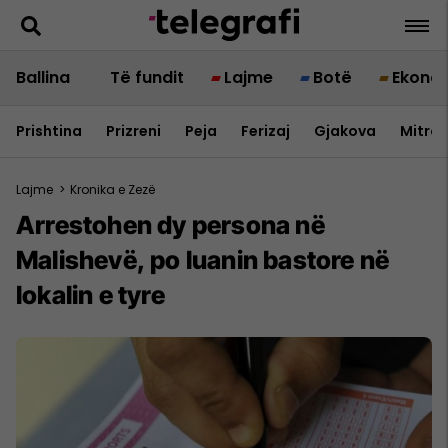
Ballina
Të fundit
Lajme
Botë
Ekono
Prishtina
Prizreni
Peja
Ferizaj
Gjakova
Mitrov
Lajme
>
Kronika e Zezë
Arrestohen dy persona në
Malishevë, po luanin bastore në
lokalin e tyre