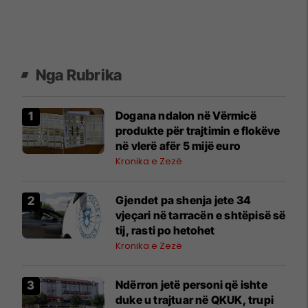
Nga Rubrika
Dogana ndalon në Vërmicë
produkte për trajtimin e flokëve
në vlerë afër 5 mijë euro
Kronika e Zezë
Gjendet pa shenja jete 34
vjeçari në tarracën e shtëpisë së
tij, rasti po hetohet
Kronika e Zezë
Ndërron jetë personi që ishte
duke u trajtuar në QKUK, trupi