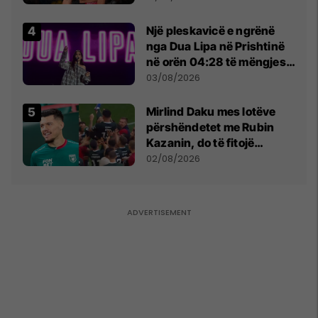
tribunat
Një pleskavicë e ngrënë
nga Dua Lipa në Prishtinë
në orën 04:28 të mëngjesit
- dhe bota digjitale serbe
03/08/2026
shpall gjendjen e luftës
Mirlind Daku mes lotëve
përshëndetet me Rubin
Kazanin, do të fitojë
miliona te Spartak Moska
02/08/2026