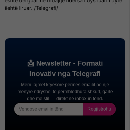
është dërguar në mbajtje ndërsa i dyshuari i dytë
është liruar. /Telegrafi/