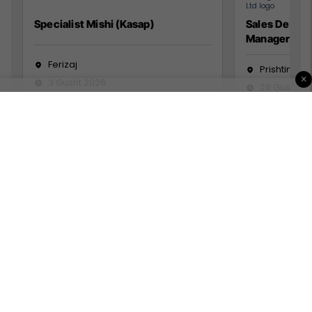
Specialist Mishi (Kasap)
Sales Devel
Manager
Ferizaj
Prishtinë
×
3 Gusht 2026
29 Gusht 2