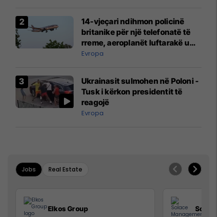
14-vjeçari ndihmon policinë
britanike për një telefonatë të
rreme, aeroplanët luftarakë u
ngritën në ajër për të
Evropa
interceptuar fluturaken e Qatar
Airways që po shkonte drejt
Ukrainasit sulmohen në Poloni -
Mançesterit
Tusk i kërkon presidentit të
reagojë
Evropa
Jobs
Real Estate
Elkos Group
Solac