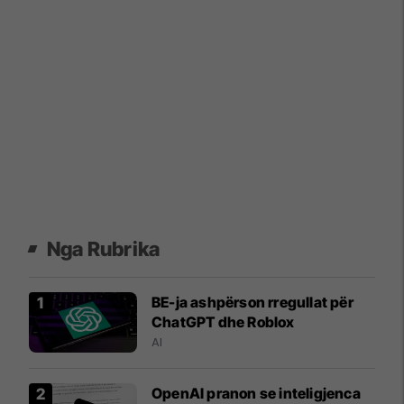
Nga Rubrika
BE-ja ashpërson rregullat për
ChatGPT dhe Roblox
AI
OpenAI pranon se inteligjenca