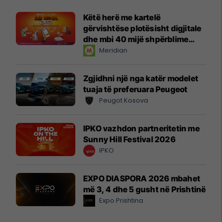
Këtë herë me kartelë
gërvishtëse plotësisht digjitale
dhe mbi 40 mijë shpërblime
instant!
Meridian
Zgjidhni një nga katër modelet
tuaja të preferuara Peugeot
Peugot Kosova
IPKO vazhdon partneritetin me
Sunny Hill Festival 2026
IPKO
EXPO DIASPORA 2026 mbahet
më 3, 4 dhe 5 gusht në Prishtinë
Expo Prishtina