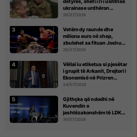
detyrës, shefi i ri i ushtrisë
ukrainase urdhëron
kontroll të madh
26/07/2026
Vetëm dy raunde dhe
miliona euro në xhep,
zbulohet sa fituan Joshua
e Prenga
26/07/2026
Vëllai iu etiketua si pjesëtar
i grupit të Arkanit, Drejtori i
Ekonomisë në Prizren
mohon pretendimet
24/07/2026
Gjithçka që ndodhi në
Kuvendin e
jashtëzakonshëm të LDK-
së
30/07/2026