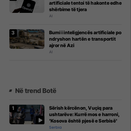
artificiale tentoi të hakonte edhe
shërbime të tjera
AI
Bumi i inteligjencës artificiale po
ndryshon hartën e transportit
ajror në Azi
AI
Në trend Botë
Sërish kërcënon, Vuçiq para
ushtarëve: Kurrë mos e harroni,
'Kosova është pjesë e Serbisë'
Serbia