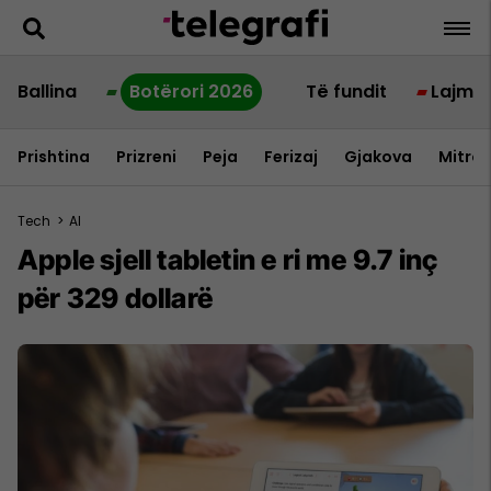
Ballina
Botërori 2026
Të fundit
Lajme
Prishtina
Prizreni
Peja
Ferizaj
Gjakova
Mitrov
Tech
>
AI
Apple sjell tabletin e ri me 9.7 inç
për 329 dollarë