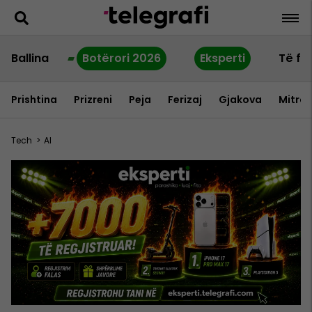
Ballina
Botërori 2026
Eksperti
Të fu
Prishtina
Prizreni
Peja
Ferizaj
Gjakova
Mitrov
Tech
>
AI