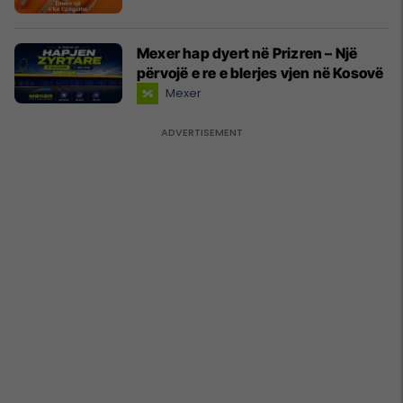
Mexer hap dyert në Prizren – Një
përvojë e re e blerjes vjen në Kosovë
Mexer