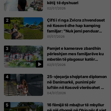
këtij të dyshuari
02/07/2026
Çifti i ri nga Zvicra zhvendoset
në Kosovë dhe hap kamping
familjar: "Nuk jemi penduar
asnjë ditë"
01/07/2026
Pamjet e kamerave zbardhin
përleshjen mes familjarëve ku
mbetën të plagosur katër
persona
02/07/2026
25-vjeçarja shqiptare diplomon
në Danimarkë, punimi për
luftën në Kosovë vlerësohet me
notën më të lartë
04/07/2026
16 fëmijë të mbajtur të mbyllur
në një dhomë në Ohio për 4 vjet