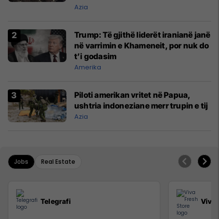
Azia
Trump: Të gjithë liderët iranianë janë
në varrimin e Khameneit, por nuk do
t’i godasim
Amerika
Piloti amerikan vritet në Papua,
ushtria indoneziane merr trupin e tij
Azia
Jobs
Real Estate
Telegrafi
Viva 