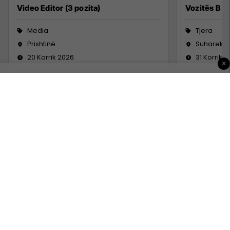
Video Editor (3 pozita)
Vozitës B
Media
Tjera
Prishtinë
Suharekë
20 Korrik 2026
31 Korrik 
×