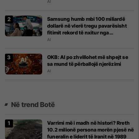
AI
Samsung humb mbi 100 miliardë
dollarë në vlerë tregu pavarësisht
fitimit rekord të nxitur nga
inteligjenca artificiale
AI
OKB: Al po zhvillohet më shpejt se
sa mund të përballojë njerëzimi
AI
Në trend Botë
Varrimi më i madh në histori? Rreth
10.2 milionë persona morën pjesë në
funeralin e liderit të Iranit në 1989