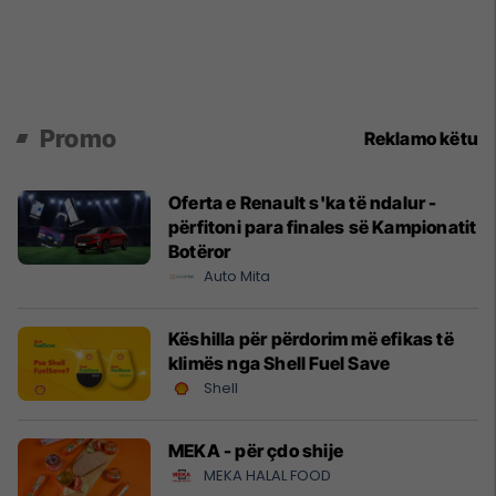
Promo
Reklamo këtu
Oferta e Renault s'ka të ndalur -
përfitoni para finales së Kampionatit
Botëror
Auto Mita
Këshilla për përdorim më efikas të
klimës nga Shell Fuel Save
Shell
MEKA - për çdo shije
MEKA HALAL FOOD