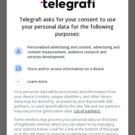
Telegrafi asks for your consent to use
your personal data for the following
purposes:
Personalised advertising and content, advertising and
content measurement, audience research and
services development
Store and/or access information on a device
Learn more
Your personal data will be processed and information from
your device (cookies, unique identifiers, and other device
data) may be stored by, accessed by and shared with 369
partners, or used specifically by this site. We and our partners
may use precise geolocation data.
List of partners.
Some vendors may process your personal data on the basis
of legitimate interest, which you can object to by managing
Antigravity
Dji
Droni
your options below. Look for a link at the bottom of this page
or in the site menu to manage or withdraw consent in privacy