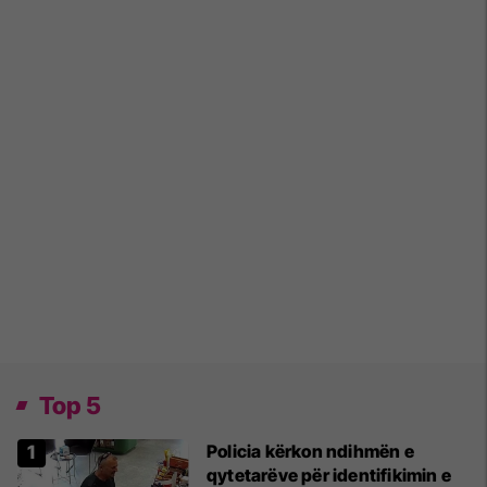
Top 5
Policia kërkon ndihmën e
qytetarëve për identifikimin e