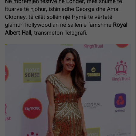
Në mbrëmjen festive në Londër, mes shumë të
ftuarve të njohur, ishin edhe George dhe Amal
Clooney, të cilët sollën një frymë të vërtetë
glamuri hollywoodian në sallën e famshme
Royal
Albert Hall,
transmeton Telegrafi.