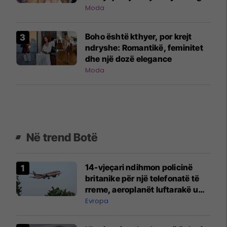
ajo që jemi mësuar
Moda
Boho është kthyer, por krejt
ndryshe: Romantikë, feminitet
dhe një dozë elegance
Moda
Në trend Botë
14-vjeçari ndihmon policinë
britanike për një telefonatë të
rreme, aeroplanët luftarakë u
ngritën në ajër për të
Evropa
interceptuar fluturaken e Qatar
Airways që po shkonte drejt