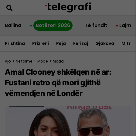
Ballina
Botërori 2026
Të fundit
Lajme
Prishtina
Prizreni
Peja
Ferizaj
Gjakova
Mitrov
Ajo
>
Në formë
>
Modë
>
Moda
Amal Clooney shkëlqen në ar:
Fustani retro që mori gjithë
vëmendjen në Londër