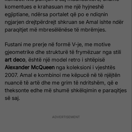
komentues e krahasuan me një hyjneshë
egjiptiane, ndërsa portalet që po e ndiqnin
ngjarjen drejtpërdrejt shkruan se Amal ishte ndër
paraqitjet më mbresëlënëse të mbrëmjes.
Fustani me prerje në formë V-je, me motive
gjeometrike dhe strukturë të frymëzuar nga stili
art deco
, është një model retro i shtëpisë
Alexander McQueen
nga koleksioni i vjeshtës
2007. Amal e kombinoi me këpucë në të njëjtën
nuancë të artë dhe me grim të ndritshëm, që e
theksonte edhe më shumë shkëlqimin e paraqitjes
së saj.