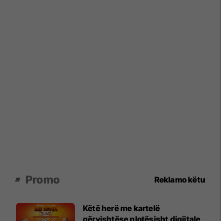
Promo
Reklamo këtu
Këtë herë me kartelë
gërvishtëse plotësisht digjitale