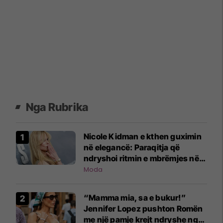
Nga Rubrika
Nicole Kidman e kthen guximin
në elegancë: Paraqitja që
ndryshoi ritmin e mbrëmjes në
Nju-Jork
Moda
“Mamma mia, sa e bukur!”
Jennifer Lopez pushton Romën
me një pamje krejt ndryshe nga