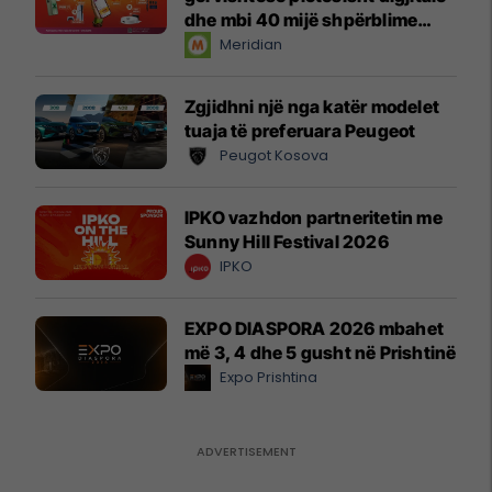
dhe mbi 40 mijë shpërblime
instant!
Meridian
Zgjidhni një nga katër modelet
tuaja të preferuara Peugeot
Peugot Kosova
IPKO vazhdon partneritetin me
Sunny Hill Festival 2026
IPKO
EXPO DIASPORA 2026 mbahet
më 3, 4 dhe 5 gusht në Prishtinë
Expo Prishtina