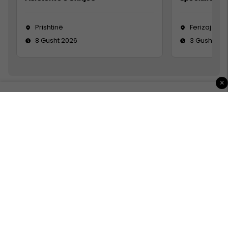
Prishtinë
Ferizaj
8 Gusht 2026
3 Gusht 20
×