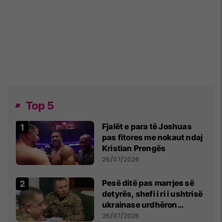
Top 5
Fjalët e para të Joshuas
pas fitores me nokaut ndaj
Kristian Prengës
26/07/2026
Pesë ditë pas marrjes së
detyrës, shefi i ri i ushtrisë
ukrainase urdhëron
kontroll të madh
26/07/2026