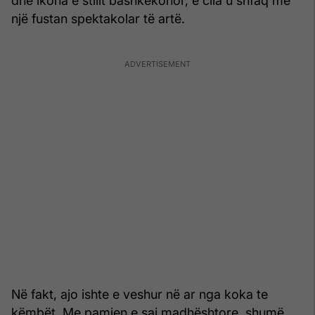
dhe ikona e stilit bashkëkohor, e cila u shfaq me
një fustan spektakolar të artë.
Në fakt, ajo ishte e veshur në ar nga koka te
këmbët. Me pamjen e saj madhështore, shumë