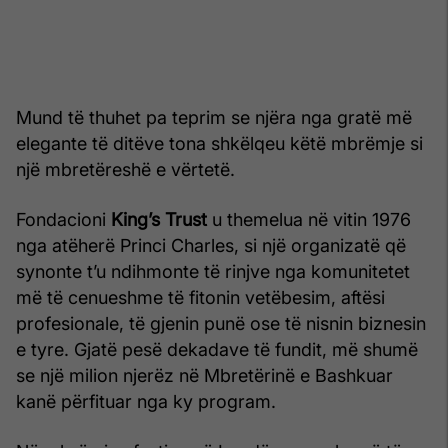
Mund të thuhet pa teprim se njëra nga gratë më
elegante të ditëve tona shkëlqeu këtë mbrëmje si
një mbretëreshë e vërtetë.
Fondacioni
King’s Trust
u themelua në vitin 1976
nga atëherë Princi Charles, si një organizatë që
synonte t’u ndihmonte të rinjve nga komunitetet
më të cenueshme të fitonin vetëbesim, aftësi
profesionale, të gjenin punë ose të nisnin biznesin
e tyre. Gjatë pesë dekadave të fundit, më shumë
se një milion njerëz në Mbretërinë e Bashkuar
kanë përfituar nga ky program.