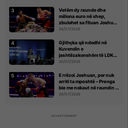
Vetëm dy raunde dhe
miliona euro në xhep,
zbulohet sa fituan Joshua
e Prenga
26/07/2026
Gjithçka që ndodhi në
Kuvendin e
jashtëzakonshëm të LDK-
së
30/07/2026
E rrëzoi Joshuan, por nuk
arriti ta mposhtë – Prenga
bie me nokaut në raundin e
dytë
26/07/2026