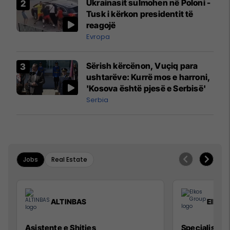
Ukrainasit sulmohen në Poloni -
Mançesterit
Tusk i kërkon presidentit të
reagojë
Evropa
Sërish kërcënon, Vuçiq para
ushtarëve: Kurrë mos e harroni,
'Kosova është pjesë e Serbisë'
Serbia
Jobs
Real Estate
ALTINBAS
Elkos
Asistente e Shitjes
Specialist Mi