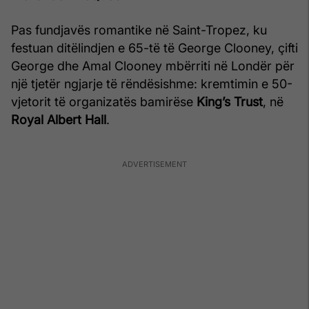
Pas fundjavës romantike në Saint-Tropez, ku
festuan ditëlindjen e 65-të të George Clooney, çifti
George dhe Amal Clooney mbërriti në Londër për
një tjetër ngjarje të rëndësishme: kremtimin e 50-
vjetorit të organizatës bamirëse
King’s Trust
, në
Royal Albert Hall
.