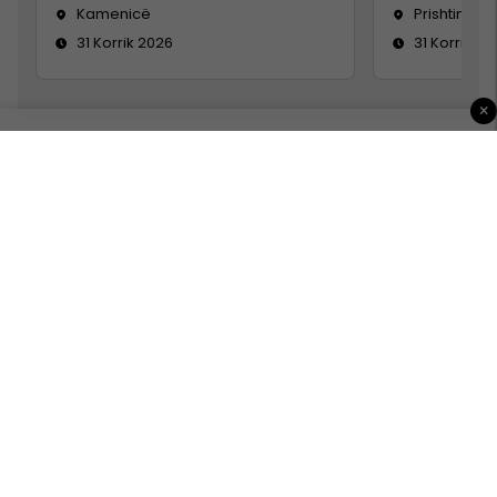
Kamenicë
Prishtinë
31 Korrik 2026
31 Korrik 20
×