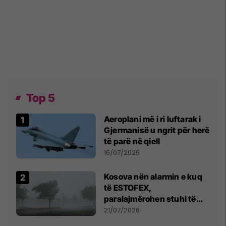
Top 5
Aeroplani më i ri luftarak i
Gjermanisë u ngrit për herë
të parë në qiell
16/07/2026
Kosova nën alarmin e kuq
të ESTOFEX,
paralajmërohen stuhi të
fuqishme me breshër dhe
21/07/2026
erëra të forta