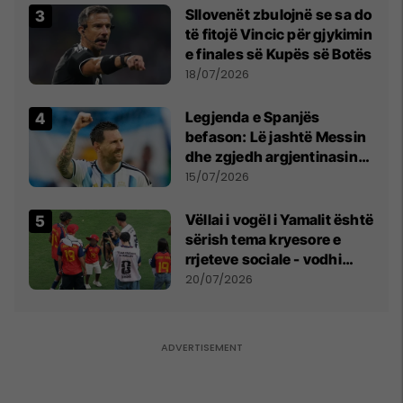
Sllovenët zbulojnë se sa do
të fitojë Vincic për gjykimin
e finales së Kupës së Botës
18/07/2026
Legjenda e Spanjës
befason: Lë jashtë Messin
dhe zgjedh argjentinasin
më të mirë në botë
15/07/2026
Vëllai i vogël i Yamalit është
sërish tema kryesore e
rrjeteve sociale - vodhi
vëmendjen pas finales së
20/07/2026
Kupës së Botës