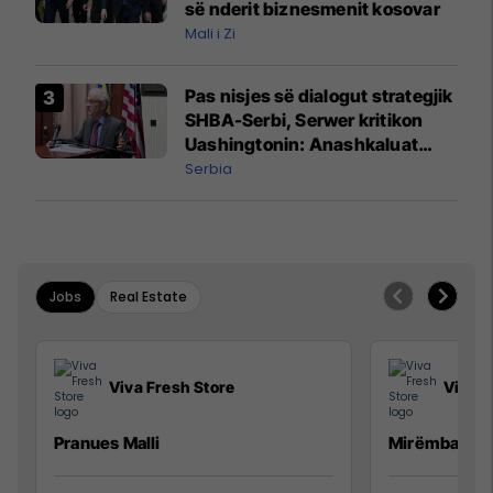
së nderit biznesmenit kosovar
Mali i Zi
Pas nisjes së dialogut strategjik
SHBA-Serbi, Serwer kritikon
Uashingtonin: Anashkaluat
Banjskën, sulmin ndaj KFOR-it
Serbia
dhe rrëmbimin e Policëve të
Kosovës
Jobs
Real Estate
Viva Fresh Store
Viva F
Pranues Malli
Mirëmbajtës