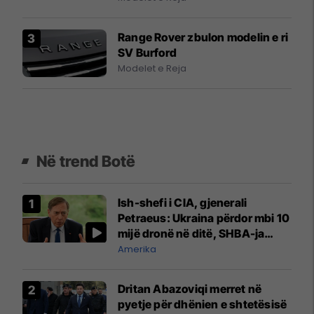
Range Rover zbulon modelin e ri
SV Burford
Modelet e Reja
Në trend Botë
Ish-shefi i CIA, gjenerali
Petraeus: Ukraina përdor mbi 10
mijë dronë në ditë, SHBA-ja
mbetet shumë prapa në
Amerika
prodhim
Dritan Abazoviqi merret në
pyetje për dhënien e shtetësisë