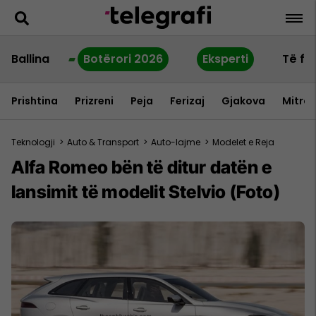
Ballina
Botërori 2026
Eksperti
Të fu
Prishtina
Prizreni
Peja
Ferizaj
Gjakova
Mitrov
Teknologji
>
Auto & Transport
>
Auto-lajme
>
Modelet e Reja
Alfa Romeo bën të ditur datën e
lansimit të modelit Stelvio (Foto)