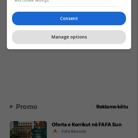
and cookie settings.
Consent
Manage options
Promo
Reklamo këtu
Oferta e Korrikut në FAFA Sun
Fafa Resorts