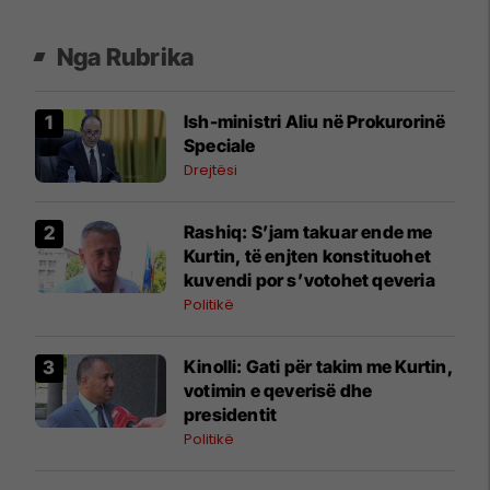
Nga Rubrika
Ish-ministri ​Aliu në Prokurorinë
Speciale
Drejtësi
​Rashiq: S’jam takuar ende me
Kurtin, të enjten konstituohet
kuvendi por s’votohet qeveria
Politikë
Kinolli: Gati për takim me Kurtin,
votimin e qeverisë dhe
presidentit
Politikë