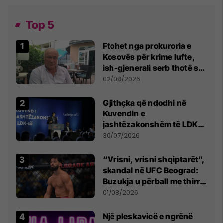
Top 5
Ftohet nga prokuroria e
Kosovës për krime lufte,
ish-gjenerali serb thotë se
dikush e tradhtoi në
02/08/2026
Beograd
Gjithçka që ndodhi në
Kuvendin e
jashtëzakonshëm të LDK-
së
30/07/2026
“Vrisni, vrisni shqiptarët”,
skandal në UFC Beograd:
Buzukja u përball me thirrje
anti-shqiptare nga
01/08/2026
tribunat
Një pleskavicë e ngrënë