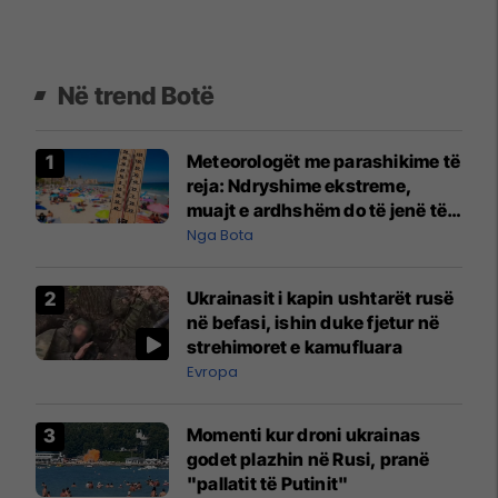
Në trend Botë
Meteorologët me parashikime të
reja: Ndryshime ekstreme,
muajt e ardhshëm do të jenë të
pazakontë
Nga Bota
Ukrainasit i kapin ushtarët rusë
në befasi, ishin duke fjetur në
strehimoret e kamufluara
Evropa
Momenti kur droni ukrainas
godet plazhin në Rusi, pranë
"pallatit të Putinit"