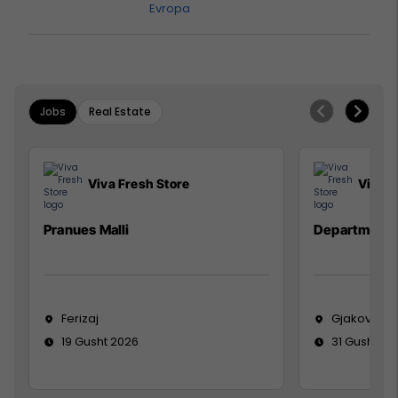
Evropa
Jobs
Real Estate
Viva Fresh Store
Viva F
Pranues Malli
Department
Ferizaj
Gjakovë
19 Gusht 2026
31 Gusht 20