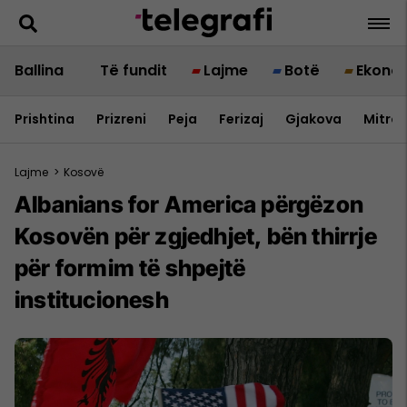
Ballina
Të fundit
Lajme
Botë
Ekono
Prishtina
Prizreni
Peja
Ferizaj
Gjakova
Mitrov
Lajme
>
Kosovë
Albanians for America përgëzon
Kosovën për zgjedhjet, bën thirrje
për formim të shpejtë
institucionesh