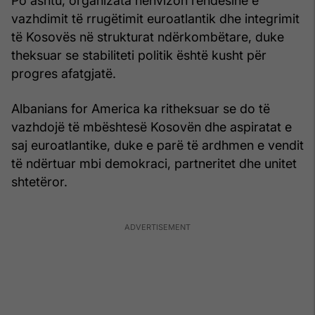
Po ashtu, organizata nënvizon rëndësinë e
vazhdimit të rrugëtimit euroatlantik dhe integrimit
të Kosovës në strukturat ndërkombëtare, duke
theksuar se stabiliteti politik është kusht për
progres afatgjatë.
Albanians for America ka ritheksuar se do të
vazhdojë të mbështesë Kosovën dhe aspiratat e
saj euroatlantike, duke e parë të ardhmen e vendit
të ndërtuar mbi demokraci, partneritet dhe unitet
shtetëror.