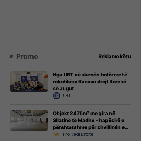
Promo
Reklamo këtu
Nga UBT në skenën botërore të
robotikës: Kosova drejt Koresë
së Jugut
UBT
Objekt 2475m² me qira në
Sllatinë të Madhe – hapësirë e
përshtatshme për zhvillimin e
biznesit #16068
Pro Real Estate