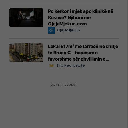
Po kërkoni mjek apo klinikë në
Kosovë? Njihuni me
GjejeMjekun.com
GjejeMjekun
Lokal 517m² me tarracë në shitje
te Rruga C – hapësirë e
favorshme për zhvillimin e
biznesit #15796
Pro Real Estate