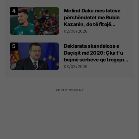
shpall gjendjen e luftës
Mirlind Daku mes lotëve
përshëndetet me Rubin
Kazanin, do të fitojë
miliona te Spartak Moska
02/08/2026
​Deklarata skandaloze e
Daçiqit më 2020: Çka t'u
bëjmë serbëve që tregojnë
ku janë varrosur shqiptarët
03/08/2026
në Serbi