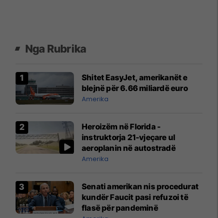
Nga Rubrika
Shitet EasyJet, amerikanët e
blejnë për 6.66 miliardë euro
Amerika
Heroizëm në Florida -
instruktorja 21-vjeçare ul
aeroplanin në autostradë
Amerika
Senati amerikan nis procedurat
kundër Faucit pasi refuzoi të
flasë për pandeminë