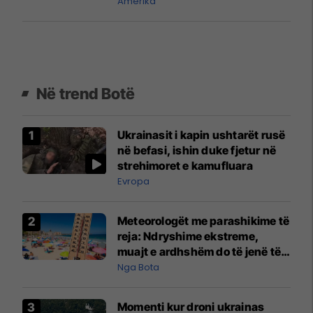
Amerika
Në trend Botë
Ukrainasit i kapin ushtarët rusë
në befasi, ishin duke fjetur në
strehimoret e kamufluara
Evropa
Meteorologët me parashikime të
reja: Ndryshime ekstreme,
muajt e ardhshëm do të jenë të
pazakontë
Nga Bota
Momenti kur droni ukrainas