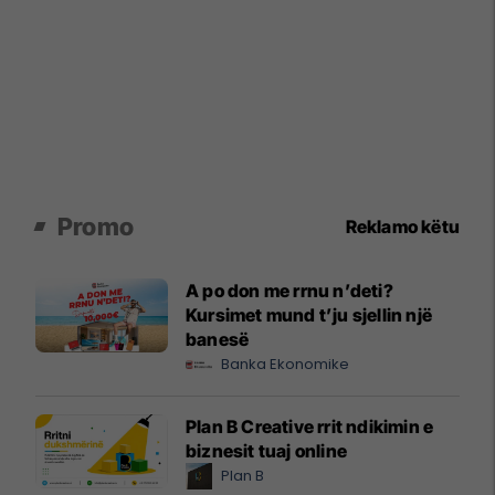
Promo
Reklamo këtu
A po don me rrnu n’deti?
Kursimet mund t’ju sjellin një
banesë
Banka Ekonomike
Plan B Creative rrit ndikimin e
biznesit tuaj online
Plan B