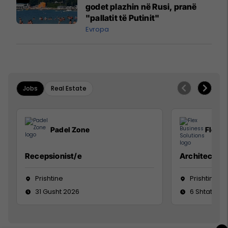
godet plazhin në Rusi, pranë
"pallatit të Putinit"
Evropa
Jobs
Real Estate
Padel Zone
Flex B
Recepsionist/e
Architect
Prishtine
Prishtinë
31 Gusht 2026
6 Shtator 2