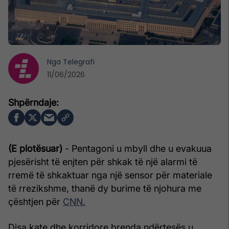
Nga
Telegrafi
11/06/2026
(E plotësuar)
- Pentagoni u mbyll dhe u evakuua
pjesërisht të enjten për shkak të një alarmi të
rremë të shkaktuar nga një sensor për materiale
të rrezikshme, thanë dy burime të njohura me
çështjen për
CNN.
Disa kate dhe korridore brenda ndërtesës u