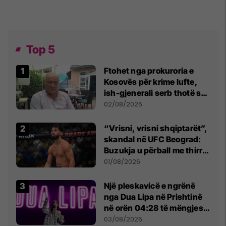
Top 5
Ftohet nga prokuroria e
Kosovës për krime lufte,
ish-gjenerali serb thotë se
dikush e tradhtoi në
02/08/2026
Beograd
“Vrisni, vrisni shqiptarët”,
skandal në UFC Beograd:
Buzukja u përball me thirrje
anti-shqiptare nga
01/08/2026
tribunat
Një pleskavicë e ngrënë
nga Dua Lipa në Prishtinë
në orën 04:28 të mëngjesit
- dhe bota digjitale serbe
03/08/2026