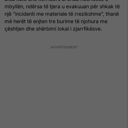
mbyllën, ndërsa të tjera u evakuuan për shkak të
një “incidenti me materiale të rrezikshme”, thanë
më herët të enjten tre burime të njohura me
çështjen dhe shërbimi lokal i zjarrfikësve.