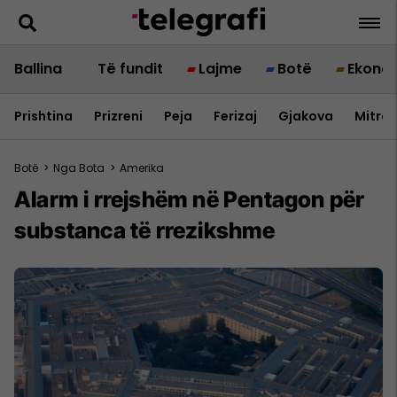
Ballina
Të fundit
Lajme
Botë
Ekono
Prishtina
Prizreni
Peja
Ferizaj
Gjakova
Mitrov
Botë
>
Nga Bota
>
Amerika
Alarm i rrejshëm në Pentagon për
substanca të rrezikshme