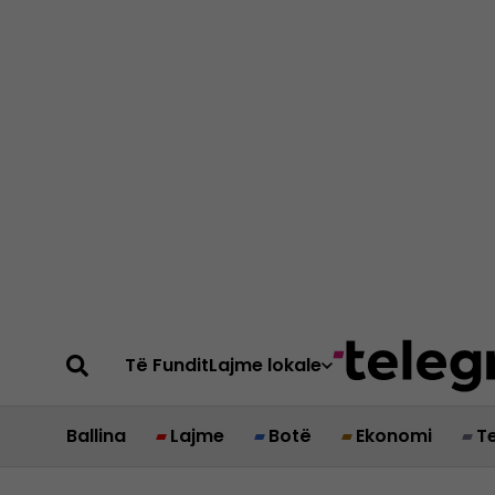
Të Fundit
Lajme lokale
Ballina
Lajme
Botë
Ekonomi
T