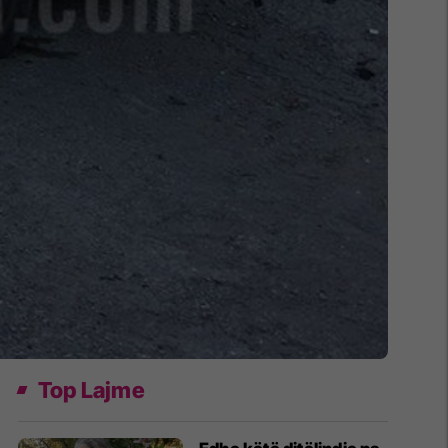
Top Lajme