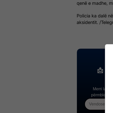
qenë e madhe, me
Policia ka dalë n
aksidentit. /Telegr