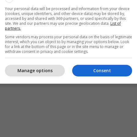
Your personal data will be processed and information from your device
(cookies, unique identifiers, and other device data) may be stored by,
accessed by and shared with 369 partners, or used specifically by this
site. We and our partners may use precise geolocation data.
List of
partners.
Some vendors may process your personal data on the basis of legitimate
interest, which you can object to by managing your options below. Look
for a link at the bottom of this page or in the site menu to manage or
withdraw consent in privacy and cookie settings.
Manage options
Consent