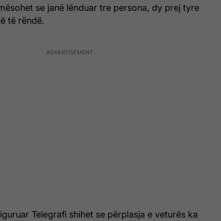
ësohet se janë lënduar tre persona, dy prej tyre
ë të rëndë.
iguruar Telegrafi shihet se përplasja e veturës ka