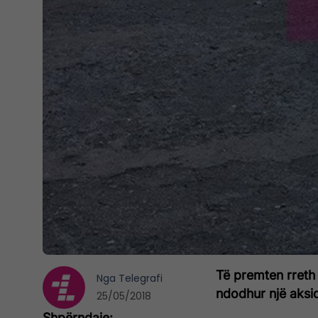
Të premten rreth 
Nga
Telegrafi
ndodhur një aksid
25/05/2018