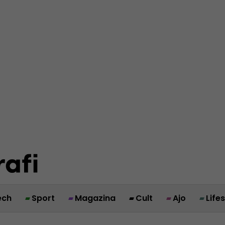
ech
Sport
Magazina
Cult
Ajo
Life