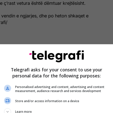
 ç’rast vetura është dëmtuar krejtësisht.
ë vendin e ngjarjes, dhe po heton shkaqet e
afi/
Telegrafi asks for your consent to use your
personal data for the following purposes:
Personalised advertising and content, advertising and content
measurement, audience research and services development
Store and/or access information on a device
Learn more