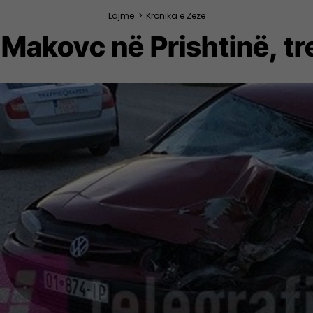
Lajme
>
Kronika e Zezë
 Makovc në Prishtinë, tr