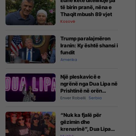
Edhe këtë ditëlindje pa
të birin pranë, nëna e
Thaqit mbush 89 vjet
Kosovë
Trump paralajmëron
Iranin: Ky është shansi i
fundit
Amerika
Një pleskavicë e
ngrënë nga Dua Lipa në
Prishtinë në orën
04:28 të mëngjesit -
Enver Robelli
Serbia
dhe bota digjitale serbe
shpall gjendjen e luftës
“Nuk ka fjalë për
gëzimin dhe
krenarinë”, Dua Lipa