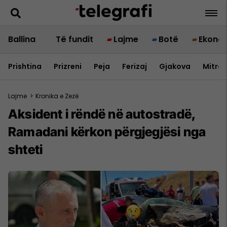
Ballina
Të fundit
Lajme
Botë
Ekono
Prishtina
Prizreni
Peja
Ferizaj
Gjakova
Mitrov
Lajme
>
Kronika e Zezë
Aksident i rëndë në autostradë,
Ramadani kërkon përgjegjësi nga
shteti