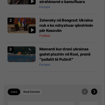
strehimoret e kamufluara
Evropa
Zelensky në Beograd: Ukraina
nuk e ka ndryshuar qëndrimin
për Kosovën
Politikë
Momenti kur droni ukrainas
godet plazhin në Rusi, pranë
"pallatit të Putinit"
Evropa
Jobs
Real Estate