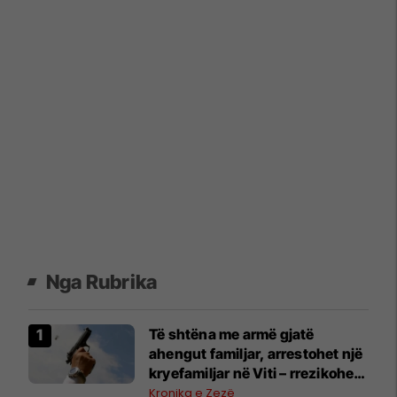
Nga Rubrika
Të shtëna me armë gjatë
ahengut familjar, arrestohet një
kryefamiljar në Viti – rrezikohen
fqinjët
Kronika e Zezë