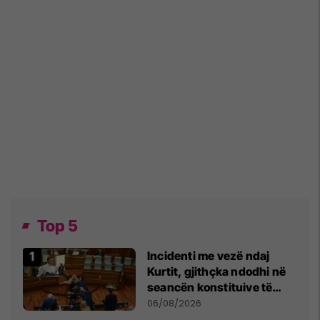
Top 5
Incidenti me vezë ndaj
Kurtit, gjithçka ndodhi në
seancën konstituive të
Kuvendit
06/08/2026