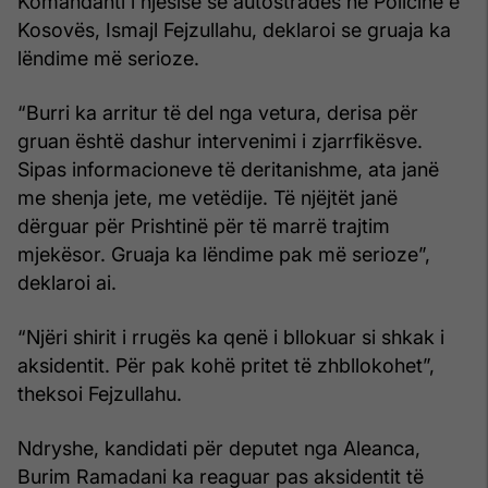
Komandanti i njësisë së autostradës në Policinë e
Kosovës, Ismajl Fejzullahu, deklaroi se gruaja ka
lëndime më serioze.
“Burri ka arritur të del nga vetura, derisa për
gruan është dashur intervenimi i zjarrfikësve.
Sipas informacioneve të deritanishme, ata janë
me shenja jete, me vetëdije. Të njëjtët janë
dërguar për Prishtinë për të marrë trajtim
mjekësor. Gruaja ka lëndime pak më serioze”,
deklaroi ai.
“Njëri shirit i rrugës ka qenë i bllokuar si shkak i
aksidentit. Për pak kohë pritet të zhbllokohet”,
theksoi Fejzullahu.
Ndryshe, kandidati për deputet nga Aleanca,
Burim Ramadani ka reaguar pas aksidentit të