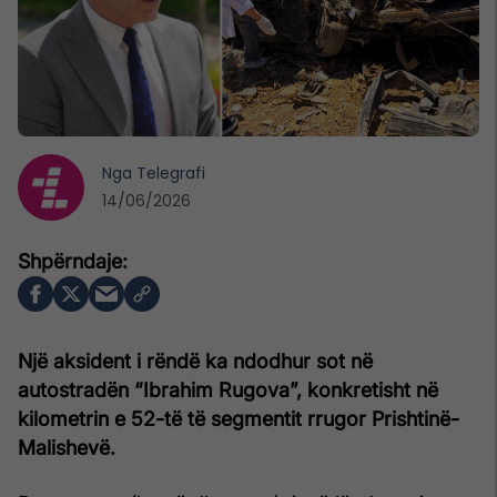
Nga
Telegrafi
14/06/2026
Një aksident i rëndë ka ndodhur sot në
autostradën “Ibrahim Rugova”, konkretisht në
kilometrin e 52-të të segmentit rrugor Prishtinë-
Malishevë.