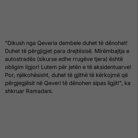
"Dikush nga Qeveria dembele duhet të dënohet!
Duhet të përgjigjet para drejtësisë. Mirëmbajtja e
autostradës (sikurse edhe rrugëve tjera) është
obligim ligjor! Lutem për jetën e të aksidentuarve!
Por, njëkohësisht, duhet të gjithë të kërkojmë që
përgjegjësit në Qeveri të dënohen sipas ligjit!", ka
shkruar Ramadani.