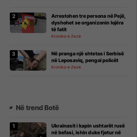
Arrestohen tre persona në Pejë,
dyshohet se organizonin lojëra
të fatit
Kronika e Zezë
Në pranga një shtetas i Serbisë
në Leposaviq, pengoi policët
Kronika e Zezë
Në trend Botë
Ukrainasit i kapin ushtarët rusë
në befasi, ishin duke fjetur në