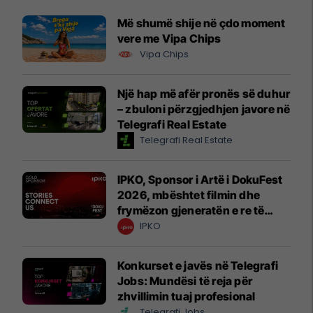
Më shumë shije në çdo moment
vere me Vipa Chips
Vipa Chips
Një hap më afër pronës së duhur
– zbuloni përzgjedhjen javore në
Telegrafi Real Estate
Telegrafi Real Estate
IPKO, Sponsor i Artë i DokuFest
2026, mbështet filmin dhe
frymëzon gjeneratën e re të
krijuesve
IPKO
Konkurset e javës në Telegrafi
Jobs: Mundësi të reja për
zhvillimin tuaj profesional
Telegrafi Jobs