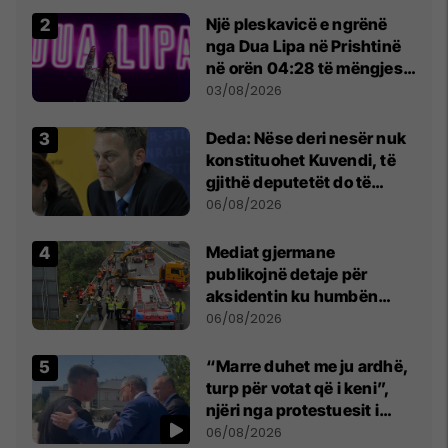
Një pleskavicë e ngrënë
nga Dua Lipa në Prishtinë
në orën 04:28 të mëngjesit
- dhe bota digjitale serbe
03/08/2026
shpall gjendjen e luftës
Deda: Nëse deri nesër nuk
konstituohet Kuvendi, të
gjithë deputetët do të
bëjnë shkelje të rëndë
06/08/2026
kushtetuese
Mediat gjermane
publikojnë detaje për
aksidentin ku humbën
jetën tre mërgimtarë nga
06/08/2026
Komogllava e Ferizajt
“Marre duhet me ju ardhë,
turp për votat që i keni”,
njëri nga protestuesit i
drejtohet Bedri Hamzës
06/08/2026