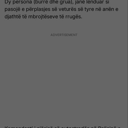
Dy persona (burrë dhe grua), janë lënduar si
pasojë e përplasjes së veturës së tyre në anën e
djathtë të mbrojtëseve të rrugës.