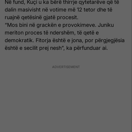
Në fund, Kuçi u ka bërë thirrje qytetarëve që të
dalin masivisht në votime më 12 tetor dhe të
ruajnë qetësinë gjatë procesit.
“Mos bini në grackën e provokimeve. Juniku
meriton proces të ndershëm, të qetë e
demokratik. Fitorja është e jona, por përgjegjësia
është e secilit prej nesh”, ka përfunduar ai.