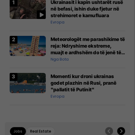
Ukrainasit i kapin ushtarët rusë
në befasi, ishin duke fjetur në
strehimoret e kamufluara
Evropa
Meteorologët me parashikime të
reja: Ndryshime ekstreme,
muajt e ardhshëm do të jenë të
pazakontë
Nga Bota
Momenti kur droni ukrainas
godet plazhin në Rusi, pranë
"pallatit të Putinit"
Evropa
Jobs
Real Estate