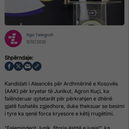
Nga
Telegrafi
11/10/2025
Kandidati i Aleancës për Ardhmërinë e Kosovës
(AAK) për kryetar të Junikut, Agron Kuçi, ka
falënderuar qytetarët për përkrahjen e dhënë
gjatë fushatës zgjedhore, duke theksuar se besimi
i tyre ka qenë forca kryesore e këtij rrugëtimi.
“Faleminderit Junik, fitorja është e juaja!”, ka