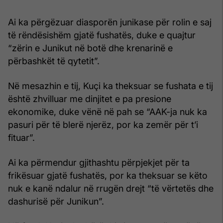
Ai ka përgëzuar diasporën junikase për rolin e saj
të rëndësishëm gjatë fushatës, duke e quajtur
“zërin e Junikut në botë dhe krenarinë e
përbashkët të qytetit”.
Në mesazhin e tij, Kuçi ka theksuar se fushata e tij
është zhvilluar me dinjitet e pa presione
ekonomike, duke vënë në pah se “AAK-ja nuk ka
pasuri për të blerë njerëz, por ka zemër për t’i
fituar”.
Ai ka përmendur gjithashtu përpjekjet për ta
frikësuar gjatë fushatës, por ka theksuar se këto
nuk e kanë ndalur në rrugën drejt “të vërtetës dhe
dashurisë për Junikun”.