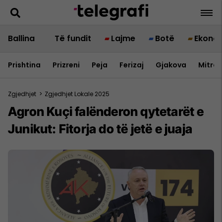
Ballina
Të fundit
Lajme
Botë
Ekono
Prishtina
Prizreni
Peja
Ferizaj
Gjakova
Mitrov
Zgjedhjet
>
Zgjedhjet Lokale 2025
Agron Kuçi falënderon qytetarët e
Junikut: Fitorja do të jetë e juaja​