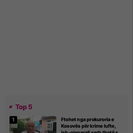
Top 5
Ftohet nga prokuroria e
Kosovës për krime lufte,
ish-gjenerali serb thotë se