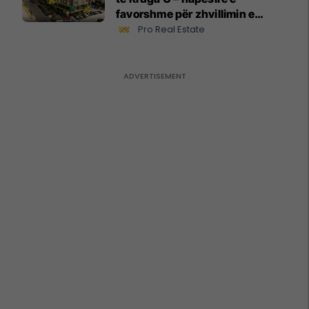
favorshme për zhvillimin e
biznesit #15796
Pro Real Estate