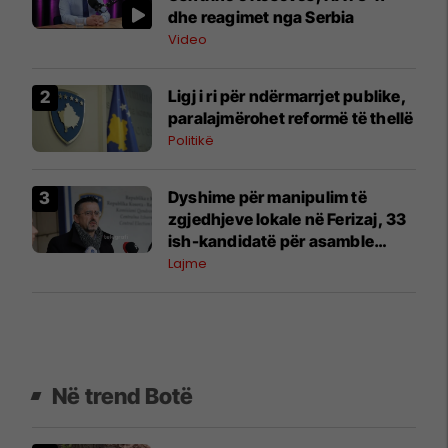
dhe reagimet nga Serbia
Video
Ligj i ri për ndërmarrjet publike,
paralajmërohet reformë të thellë
Politikë
Dyshime për manipulim të
zgjedhjeve lokale në Ferizaj, 33
ish-kandidatë për asamble
kërkojnë rinumërim
Lajme
Në trend Botë