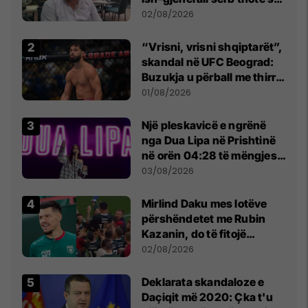
dikush e tradhtoi në
02/08/2026
Beograd
“Vrisni, vrisni shqiptarët”,
skandal në UFC Beograd:
Buzukja u përball me thirrje
anti-shqiptare nga
01/08/2026
tribunat
Një pleskavicë e ngrënë
nga Dua Lipa në Prishtinë
në orën 04:28 të mëngjesit
- dhe bota digjitale serbe
03/08/2026
shpall gjendjen e luftës
Mirlind Daku mes lotëve
përshëndetet me Rubin
Kazanin, do të fitojë
miliona te Spartak Moska
02/08/2026
​Deklarata skandaloze e
Daçiqit më 2020: Çka t'u