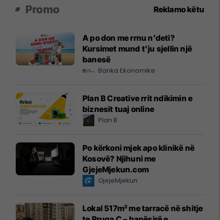
Promo
Reklamo këtu
A po don me rrnu n’deti?
Kursimet mund t’ju sjellin një
banesë
Banka Ekonomike
Plan B Creative rrit ndikimin e
biznesit tuaj online
Plan B
Po kërkoni mjek apo klinikë në
Kosovë? Njihuni me
GjejeMjekun.com
GjejeMjekun
Lokal 517m² me tarracë në shitje
te Rruga C – hapësirë e