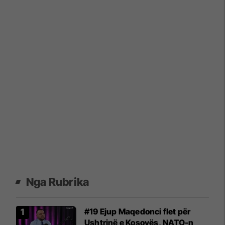
Nga Rubrika
#19 Ejup Maqedonci flet për
Ushtrinë e Kosovës, NATO-n