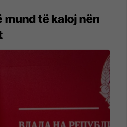
ë mund të kaloj nën
t