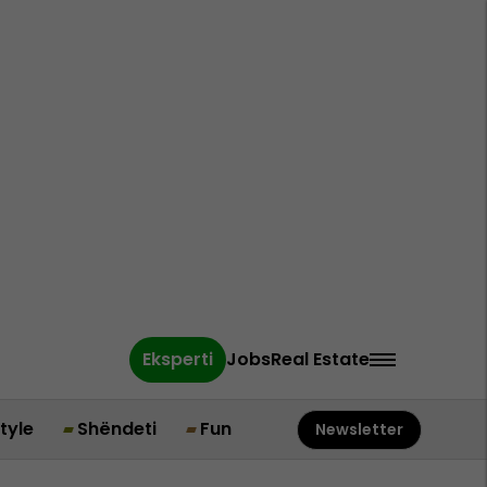
Eksperti
Jobs
Real Estate
style
Shëndeti
Fun
Newsletter