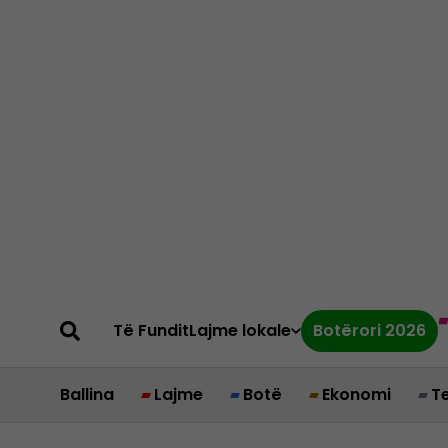
Të Fundit
Lajme lokale
Botërori 2026
Ballina
Lajme
Botë
Ekonomi
T