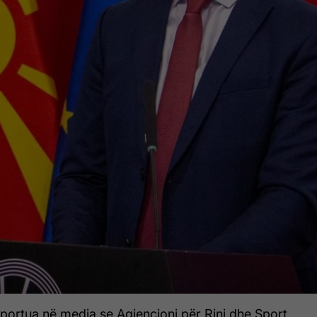
portua në media se Agjencioni për Rini dhe Sport