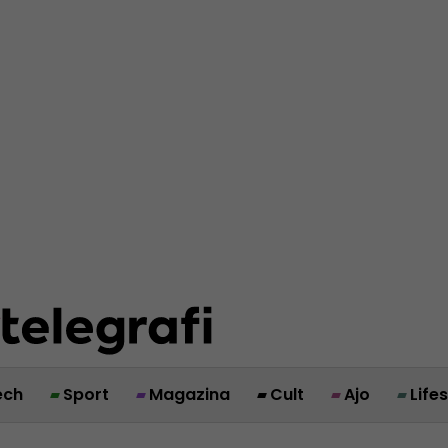
ech
Sport
Magazina
Cult
Ajo
Life