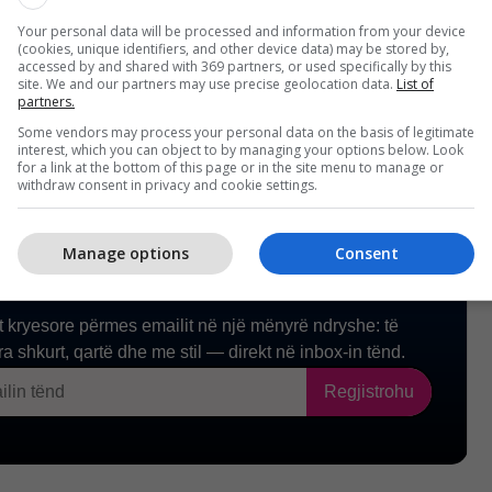
i shembull pritet të zbatohet edhe në Maqedoninë e
Your personal data will be processed and information from your device
(cookies, unique identifiers, and other device data) may be stored by,
accessed by and shared with 369 partners, or used specifically by this
site. We and our partners may use precise geolocation data.
List of
partners.
Some vendors may process your personal data on the basis of legitimate
interest, which you can object to by managing your options below. Look
for a link at the bottom of this page or in the site menu to manage or
withdraw consent in privacy and cookie settings.
Manage options
Consent