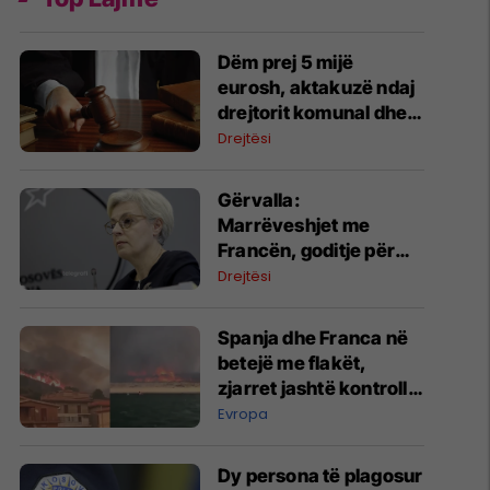
Dëm prej 5 mijë
eurosh, aktakuzë ndaj
drejtorit komunal dhe
një operatori ekonomik
Drejtësi
në Suharekë
Gërvalla:
Marrëveshjet me
Francën, goditje për
krimin e organizuar
Drejtësi
Spanja dhe Franca në
betejë me flakët,
zjarret jashtë kontrollit
- pamje
Evropa
Dy persona të plagosur