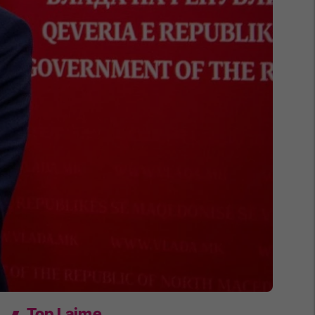
Top Lajme