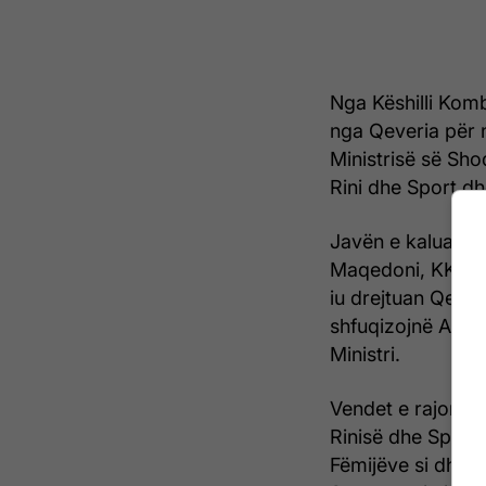
Nga Këshilli Komb
nga Qeveria për 
Ministrisë së Sho
Rini dhe Sport dh
Javën e kaluar, t
Maqedoni, KKMK, 
iu drejtuan Qever
shfuqizojnë Agjen
Ministri.
Vendet e rajonit s
Rinisë dhe Sporti
Fëmijëve si dhe K