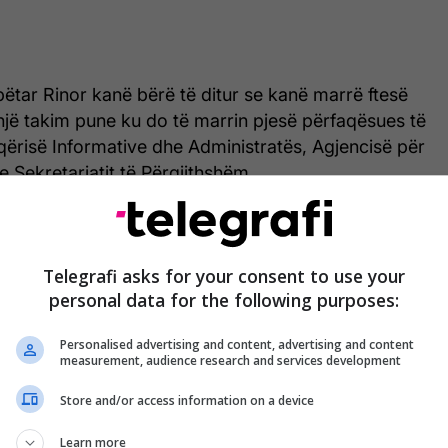
ëtar Rinor kanë bërë të ditur se kanë marrë ftesë
një takim pune ku do të marrin pjesë përfaqësues të
qërisë Informative dhe Administratës, Agjencisë për
e Sekretariatit të Përgjithshëm.
ri organizatat më të mëdha "ombrellë" në
Koalicioni SEGA dhe Sindikata për Punë të Rinisë,
Telegrafi asks for your consent to use your
isë me një letër të hapur, duke kërkuar që të mos e
personal data for the following purposes:
cinë për Rini dhe Sport, por ta shëndrrojnë në
Personalised advertising and content, advertising and content
measurement, audience research and services development
i Serbia, Bullgaria dhe Mali i Zi kanë Ministrinë e
Store and/or access information on a device
t, Shqipëria ka Ministrinë e Rinisë dhe Mirëqenies së
osova ka Ministrinë e Kulturës, Rinisë dhe
Learn more