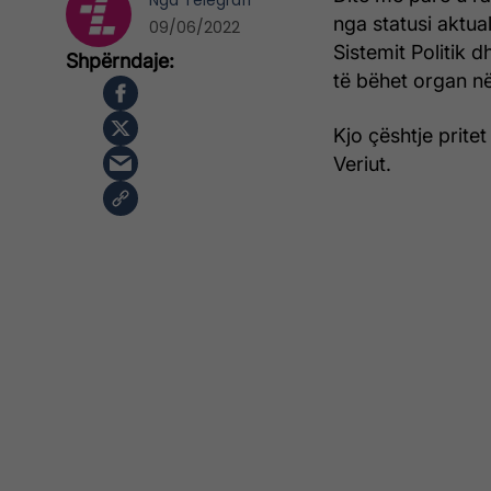
Nga
Telegrafi
nga statusi aktual
09/06/2022
Sistemit Politik 
të bëhet organ në
Kjo çështje prite
Veriut.