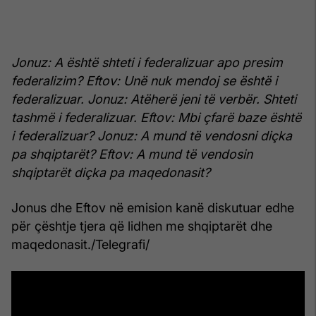
Jonuz: A është shteti i federalizuar apo presim
federalizim?
Eftov: Unë nuk mendoj se është i
federalizuar.
Jonuz: Atëherë jeni të verbër. Shteti
tashmë i federalizuar.
Eftov: Mbi çfarë baze është
i federalizuar?
Jonuz: A mund të vendosni diçka
pa shqiptarët?
Eftov: A mund të vendosin
shqiptarët diçka pa maqedonasit?
Jonus dhe Eftov në emision kanë diskutuar edhe
për çështje tjera që lidhen me shqiptarët dhe
maqedonasit./Telegrafi/