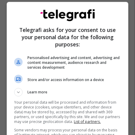
Telegrafi asks for your consent to use
your personal data for the following
Shqiptarët E Maqedonisë
Agim Jonuz
Vasko Eftov
purposes:
Personalised advertising and content, advertising and
content measurement, audience research and
services development
Store and/or access information on a device
Learn more
Your personal data will be processed and information from
your device (cookies, unique identifiers, and other device
data) may be stored by, accessed by and shared with 369
partners, or used specifically by this site. We and our partners
may use precise geolocation data.
List of partners.
Some vendors may process your personal data on the basis
of legitimate interest, which you can object to by managing