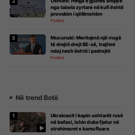
Osmani: Heqja e gjuhës shqipe
nga tabela zyrtare në kufi është
provokim i qëllimshëm
Politikë
Mucunski: Meritojmë një rrugë
të drejtë drejt BE-së, trajtimi
ndaj nesh është i padrejtë
Politikë
Në trend Botë
Ukrainasit i kapin ushtarët rusë
në befasi, ishin duke fjetur në
strehimoret e kamufluara