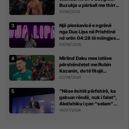
Buzukja u përball me thirrje
anti-shqiptare nga
01/08/2026
tribunat
Një pleskavicë e ngrënë
nga Dua Lipa në Prishtinë
në orën 04:28 të mëngjesit
- dhe bota digjitale serbe
03/08/2026
shpall gjendjen e luftës
Mirlind Daku mes lotëve
përshëndetet me Rubin
Kazanin, do të fitojë
miliona te Spartak Moska
02/08/2026
"Nëse është përfshirë, ka
gabuar rëndë, nuk i falet",
Abdixhiku i çon “selam”
Përparim Ramës
30/07/2026