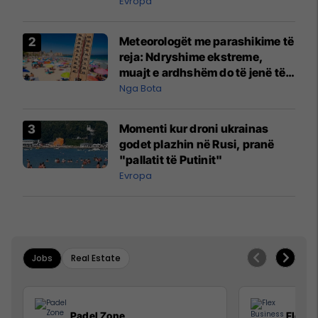
Evropa
Meteorologët me parashikime të
reja: Ndryshime ekstreme,
muajt e ardhshëm do të jenë të
pazakontë
Nga Bota
Momenti kur droni ukrainas
godet plazhin në Rusi, pranë
"pallatit të Putinit"
Evropa
Jobs
Real Estate
Padel Zone
Flex B