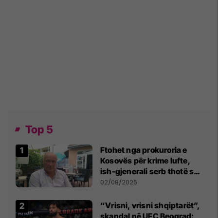
Top 5
Ftohet nga prokuroria e
Kosovës për krime lufte,
ish-gjenerali serb thotë se
dikush e tradhtoi në
02/08/2026
Beograd
“Vrisni, vrisni shqiptarët”,
skandal në UFC Beograd: