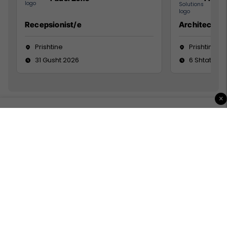
Recepsionist/e
Architect
Prishtine
Prishtinë
31 Gusht 2026
6 Shtator 2
×