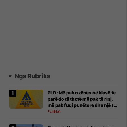
Nga Rubrika
PLD: Më pak nxënës në klasë të
parë do të thotë më pak të rinj,
më pak fuqi punëtore dhe një të
ardhme më të dobët për
Politikë
Maqedoninë