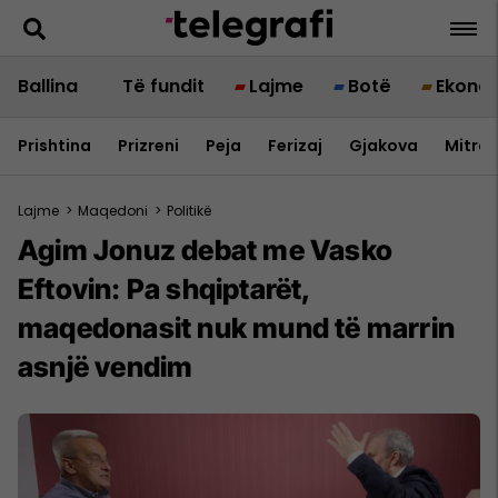
Ballina
Të fundit
Lajme
Botë
Ekono
Prishtina
Prizreni
Peja
Ferizaj
Gjakova
Mitrov
Lajme
>
Maqedoni
>
Politikë
Agim Jonuz debat me Vasko
Eftovin: Pa shqiptarët,
maqedonasit nuk mund të marrin
asnjë vendim