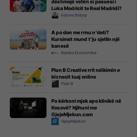
dëshmojë vetën si pasuesi i
Luka Modricit te Real Madridi?
Edonis Bytyqi
A po don me rrnu n’deti?
Kursimet mund t’ju sjellin një
banesë
Banka Ekonomike
Plan B Creative rrit ndikimin e
biznesit tuaj online
Plan B
Po kërkoni mjek apo klinikë në
Kosovë? Njihuni me
GjejeMjekun.com
GjejeMjekun