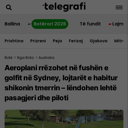
Ballina
Botërori 2026
Të fundit
Lajme
Prishtina
Prizreni
Peja
Ferizaj
Gjakova
Mitrov
Botë
>
Nga Bota
>
Australia
Aeroplani rrëzohet në fushën e
golfit në Sydney, lojtarët e habitur
shikonin tmerrin – lëndohen lehtë
pasagjeri dhe piloti