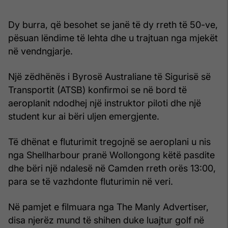
Dy burra, që besohet se janë të dy rreth të 50-ve,
pësuan lëndime të lehta dhe u trajtuan nga mjekët
në vendngjarje.
Një zëdhënës i Byrosë Australiane të Sigurisë së
Transportit (ATSB) konfirmoi se në bord të
aeroplanit ndodhej një instruktor piloti dhe një
student kur ai bëri uljen emergjente.
Të dhënat e fluturimit tregojnë se aeroplani u nis
nga Shellharbour pranë Wollongong këtë pasdite
dhe bëri një ndalesë në Camden rreth orës 13:00,
para se të vazhdonte fluturimin në veri.
Në pamjet e filmuara nga The Manly Advertiser,
disa njerëz mund të shihen duke luajtur golf në