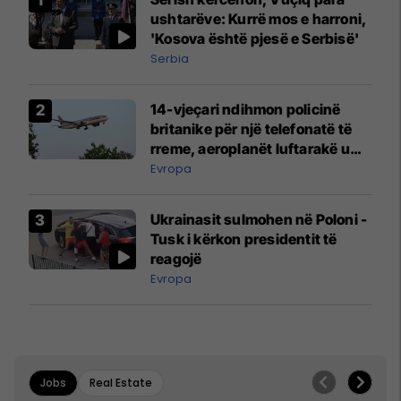
ushtarëve: Kurrë mos e harroni,
'Kosova është pjesë e Serbisë'
Serbia
14-vjeçari ndihmon policinë
britanike për një telefonatë të
rreme, aeroplanët luftarakë u
ngritën në ajër për të
Evropa
interceptuar fluturaken e Qatar
Airways që po shkonte drejt
Ukrainasit sulmohen në Poloni -
Mançesterit
Tusk i kërkon presidentit të
reagojë
Evropa
Jobs
Real Estate