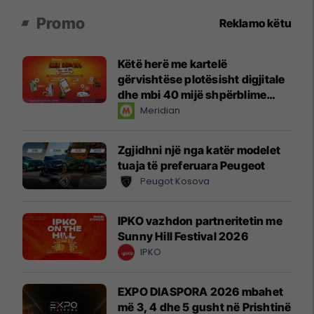
Promo
Reklamo këtu
Këtë herë me kartelë
gërvishtëse plotësisht digjitale
dhe mbi 40 mijë shpërblime
instant!
Meridian
Zgjidhni një nga katër modelet
tuaja të preferuara Peugeot
Peugot Kosova
IPKO vazhdon partneritetin me
Sunny Hill Festival 2026
IPKO
EXPO DIASPORA 2026 mbahet
më 3, 4 dhe 5 gusht në Prishtinë