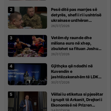
Pesë ditë pas marrjes së
detyrës, shefi i ri i ushtrisë
ukrainase urdhëron
kontroll të madh
26/07/2026
Vetëm dy raunde dhe
miliona euro në xhep,
zbulohet sa fituan Joshua
e Prenga
26/07/2026
Gjithçka që ndodhi në
Kuvendin e
jashtëzakonshëm të LDK-
së
30/07/2026
Vëllai iu etiketua si pjesëtar
i grupit të Arkanit, Drejtori i
Ekonomisë në Prizren
mohon pretendimet
24/07/2026