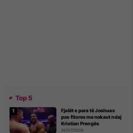
Top 5
Fjalët e para të Joshuas
pas fitores me nokaut ndaj
Kristian Prengës
26/07/2026