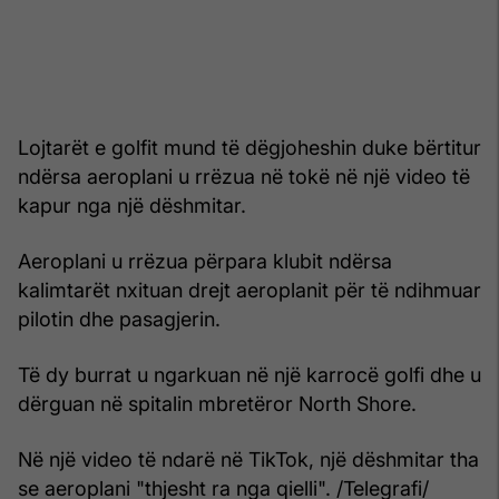
Lojtarët e golfit mund të dëgjoheshin duke bërtitur
ndërsa aeroplani u rrëzua në tokë në një video të
kapur nga një dëshmitar.
Aeroplani u rrëzua përpara klubit ndërsa
kalimtarët nxituan drejt aeroplanit për të ndihmuar
pilotin dhe pasagjerin.
Të dy burrat u ngarkuan në një karrocë golfi dhe u
dërguan në spitalin mbretëror North Shore.
Në një video të ndarë në TikTok, një dëshmitar tha
se aeroplani "thjesht ra nga qielli". /Telegrafi/