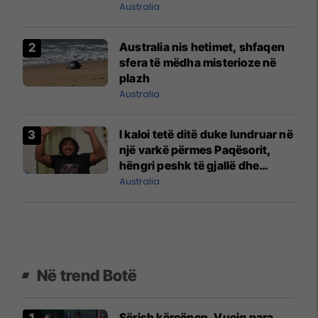
Australia
Australia nis hetimet, shfaqen
sfera të mëdha misterioze në
plazh
Australia
I kaloi tetë ditë duke lundruar në
një varkë përmes Paqësorit,
hëngri peshk të gjallë dhe
mblodhi ujë shiu
Australia
Në trend Botë
Sërish kërcënon, Vuçiq para