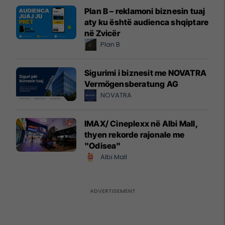
Plan B – reklamoni biznesin tuaj
aty ku është audienca shqiptare
në Zvicër
Plan B
Sigurimi i biznesit me NOVATRA
Vermögensberatung AG
NOVATRA
IMAX/ Cineplexx në Albi Mall,
thyen rekorde rajonale me
"Odisea"
Albi Mall