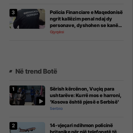
Policia Financiare e Maqedonisë
ngrit kallëzim penal ndaj dy
personave, dyshohen se kanë
dëmtuar buxhetin e shtetit për
Gjyqësi
3.85 milionë denarë
Në trend Botë
Sërish kërcënon, Vuçiq para
ushtarëve: Kurrë mos e harroni,
'Kosova është pjesë e Serbisë'
Serbia
14-vjeçari ndihmon policinë
britanike për një telefonatë të