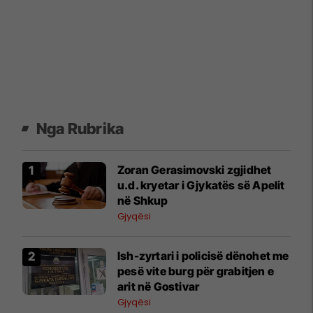
Nga Rubrika
Zoran Gerasimovski zgjidhet
u.d. kryetar i Gjykatës së Apelit
në Shkup
Gjyqësi
Ish-zyrtari i policisë dënohet me
pesë vite burg për grabitjen e
arit në Gostivar
Gjyqësi