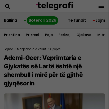
Ballina
Botërori 2026
Të fundit
Lajme
Prishtina
Prizreni
Peja
Ferizaj
Gjakova
Mitrov
Lajme
>
Maqedonia e Veriut
>
Gjyqësi
Ademi-Geer: Veprimtaria e
Gjykatës së Lartë është një
shembull i mirë për të gjithë
gjyqësorin