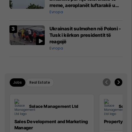
rreme, aeroplanët luftarakë u
ngritën në ajër për të
Evropa
interceptuar fluturaken e Qatar
Airways që po shkonte drejt
Ukrainasit sulmohen në Poloni -
Mançesterit
Tusk i kërkon presidentit të
reagojë
Evropa
Jobs
Real Estate
Solace Management Ltd
Solac
Sales Development and Marketing
Property Ma
Manager