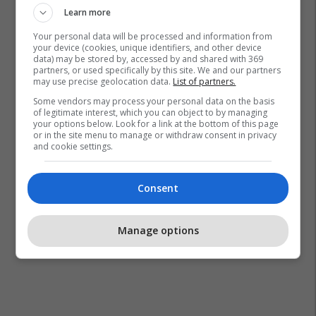
Learn more
Your personal data will be processed and information from
David Geer
Gjykata E Lartë E Maqedonisë
your device (cookies, unique identifiers, and other device
Besa Ademi
data) may be stored by, accessed by and shared with 369
partners, or used specifically by this site. We and our partners
may use precise geolocation data.
List of partners.
Some vendors may process your personal data on the basis
of legitimate interest, which you can object to by managing
your options below. Look for a link at the bottom of this page
or in the site menu to manage or withdraw consent in privacy
and cookie settings.
Consent
Manage options