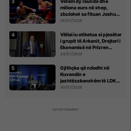
Vetëm dy raunde dhe
miliona euro në xhep,
zbulohet sa fituan Joshua
e Prenga
26/07/2026
Vëllai iu etiketua si pjesëtar
i grupit të Arkanit, Drejtori i
Ekonomisë në Prizren
mohon pretendimet
24/07/2026
Gjithçka që ndodhi në
Kuvendin e
jashtëzakonshëm të LDK-
së
30/07/2026