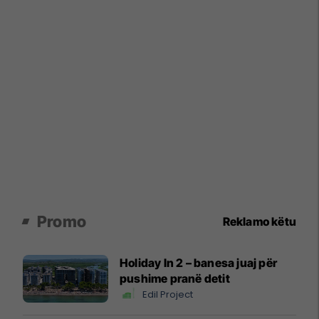
Promo
Reklamo këtu
Holiday In 2 – banesa juaj për
pushime pranë detit
Edil Project