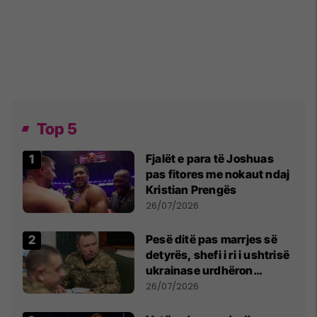
Top 5
Fjalët e para të Joshuas
pas fitores me nokaut ndaj
Kristian Prengës
26/07/2026
Pesë ditë pas marrjes së
detyrës, shefi i ri i ushtrisë
ukrainase urdhëron
kontroll të madh
26/07/2026