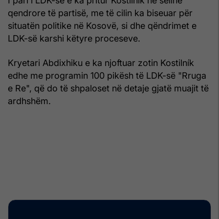
I pari i LDK-së e ka pritur Kostilník në selinë
qendrore të partisë, me të cilin ka biseuar për
situatën politike në Kosovë, si dhe qëndrimet e
LDK-së karshi këtyre proceseve.
Kryetari Abdixhiku e ka njoftuar zotin Kostilník
edhe me programin 100 pikësh të LDK-së "Rruga
e Re", që do të shpaloset në detaje gjatë muajit të
ardhshëm.