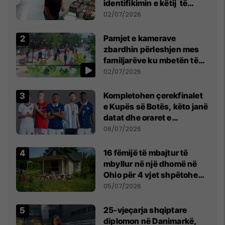
identifikimin e këtij të
dyshuari
02/07/2026
Pamjet e kamerave
zbardhin përleshjen mes
familjarëve ku mbetën të
plagosur katër persona
02/07/2026
Kompletohen çerekfinalet
e Kupës së Botës, këto janë
datat dhe oraret e
ndeshjeve
08/07/2026
16 fëmijë të mbajtur të
mbyllur në një dhomë në
Ohio për 4 vjet shpëtohen -
tani ata i pret një sfidë e
05/07/2026
madhe
25-vjeçarja shqiptare
diplomon në Danimarkë,