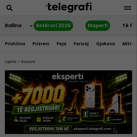
Ballina
Botërori 2026
Eksperti
Të fu
Prishtina
Prizreni
Peja
Ferizaj
Gjakova
Mitrov
Lajme
>
Kosovë