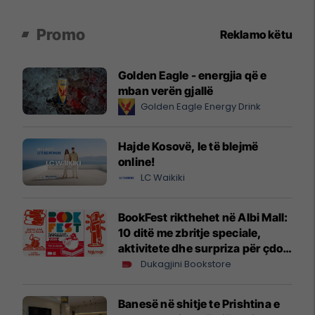
Promo
Reklamo këtu
Golden Eagle - energjia që e
mban verën gjallë
Golden Eagle Energy Drink
Hajde Kosovë, le të blejmë
online!
LC Waikiki
BookFest rikthehet në Albi Mall:
10 ditë me zbritje speciale,
aktivitete dhe surpriza për çdo
lexues
Dukagjini Bookstore
Banesë në shitje te Prishtina e