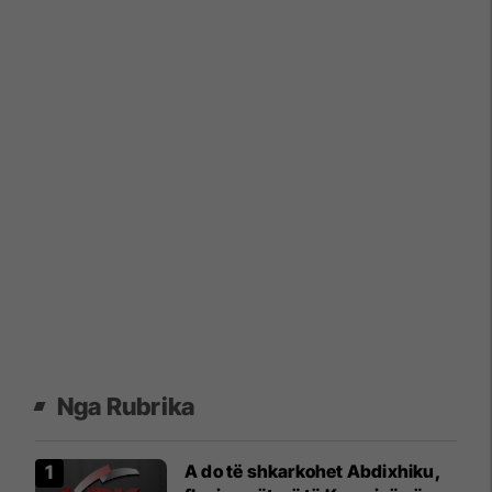
Nga Rubrika
​A do të shkarkohet Abdixhiku,