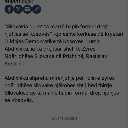
“Sllovakia duhet ta marrë hapin formal drejt
njohjes së Kosovës”, kjo është kërkesa që kryetari
i Lidhjes Demokratike të Kosovës, Lumir
Abdixhiku, ia ka drejtuar shefi të Zyrës
Ndërlidhëse Sllovake në Prishtinë, Rastislav
Kostilník.
Abdixhiku shprehu mirënjohje për rolin e zyrës
ndërlidhëse sllovake njëkohësisht i bëri thirrje
Sllovakisë që ta marrë hapin formal drejt njohjes
së Kosovës.