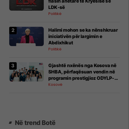
flasin anëtarë të Kryesisë së
LDK-së
Politikë
Halimi mohon se ka nënshkruar
iniciativën për largimin e
Abdixhikut
Politikë
Gjashtë nxënës nga Kosova në
SHBA, përfaqësuan vendin në
programin prestigjioz ODYLP-
EAGLE 2026 të Departamentit të
Kosovë
Shtetit
Në trend Botë