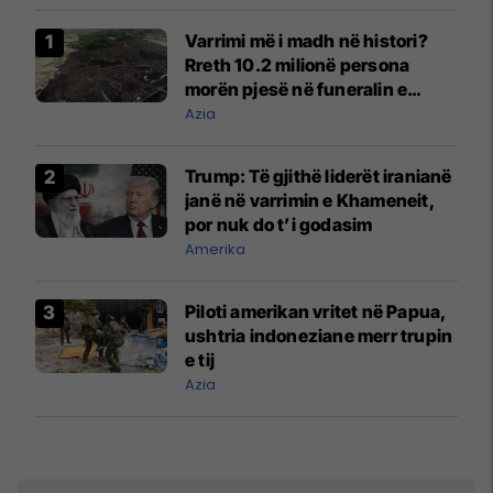
Varrimi më i madh në histori?
Rreth 10.2 milionë persona
morën pjesë në funeralin e
liderit të Iranit në 1989
Azia
Trump: Të gjithë liderët iranianë
janë në varrimin e Khameneit,
por nuk do t’i godasim
Amerika
Piloti amerikan vritet në Papua,
ushtria indoneziane merr trupin
e tij
Azia