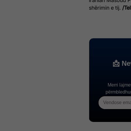
iranian Masoud Pe
shërimin e tij.
/Te