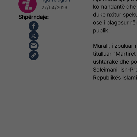
Nga
Telegrafi
komandantë dhe zy
27/04/2026
duke nxitur spekul
ose i plagosur rë
publik.
Murali, i zbuluar
titulluar "Martir
ushtarakë dhe pol
Soleimani, ish-Pr
Republikës Islam