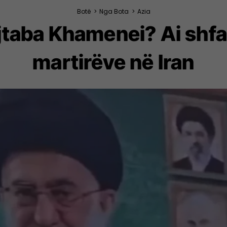
Botë
>
Nga Bota
>
Azia
taba Khamenei? Ai shfa
martirëve në Iran