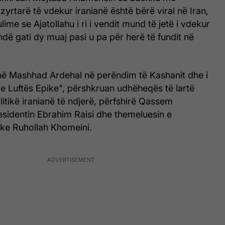
rtarë të vdekur iranianë është bërë viral në Iran,
ime se Ajatollahu i ri i vendit mund të jetë i vdekur
ndë gati dy muaj pasi u pa për herë të fundit në
 në Mashhad Ardehal në perëndim të Kashanit dhe i
ët e Luftës Epike", përshkruan udhëheqës të lartë
itikë iranianë të ndjerë, përfshirë Qassem
esidentin Ebrahim Raisi dhe themeluesin e
ike Ruhollah Khomeini.