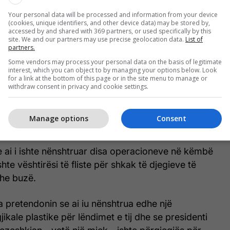
Your personal data will be processed and information from your device
(cookies, unique identifiers, and other device data) may be stored by,
accessed by and shared with 369 partners, or used specifically by this
ane nuk kanë komentuar.
site. We and our partners may use precise geolocation data.
List of
partners.
 Khamenei nuk është shfaqur në asnjë video ose
Some vendors may process your personal data on the basis of legitimate
interest, which you can object to by managing your options below. Look
që kur sulmet goditën rezidencën e babait të tij në
for a link at the bottom of this page or in the site menu to manage or
withdraw consent in privacy and cookie settings.
tare, duke cituar zyrtarë iranianë, kanë raportuar
Manage options
Consent
me të rënda në sulmin e 28 shkurtit.
 ai i ishte nënshtruar disa operacioneve në këmbë
te vështirësi të fliste për shkak të djegieve të
dhe buzë.
a pretendonin se ai iu nënshtrua edhe një
jikale plastike për lëndimet e tij dhe se presidenti