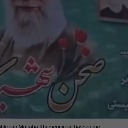
rshkruan Mojtaba Khamenein së bashku me