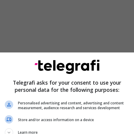
u përhapën me shpejtësi në rrjete sociale, duke
 lidhje me fatin e udhëheqësit të ri suprem dhe djalit
ë ndjerë, i cili u vra në sulmet e para amerikane-
Telegrafi asks for your consent to use your
ran më 28 shkurt.
personal data for the following purposes:
Personalised advertising and content, advertising and content
measurement, audience research and services development
Trump: Irani e di kushtin, s'ka negociata
pa hequr dorë nga armët bërthamore
Store and/or access information on a device
Learn more