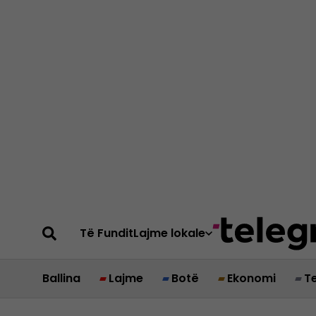
Të Fundit
Lajme lokale
Ballina
Lajme
Botë
Ekonomi
T