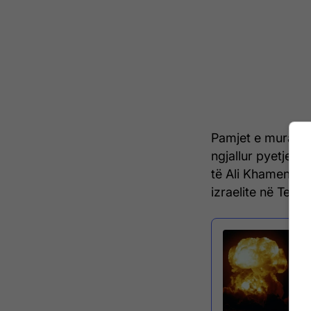
Pamjet e muralit 
ngjallur pyetje në
të Ali Khameneit t
izraelite në Tehe