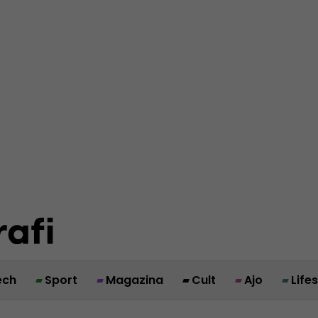
ech
Sport
Magazina
Cult
Ajo
Life