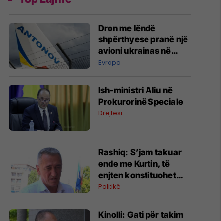
Dron me lëndë
shpërthyese pranë një
avioni ukrainas në
Leipzig
Evropa
Ish-ministri ​Aliu në
Prokurorinë Speciale
Drejtësi
​Rashiq: S’jam takuar
ende me Kurtin, të
enjten konstituohet
kuvendi por s’votohet
Politikë
qeveria
Kinolli: Gati për takim