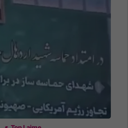
Top Lajme