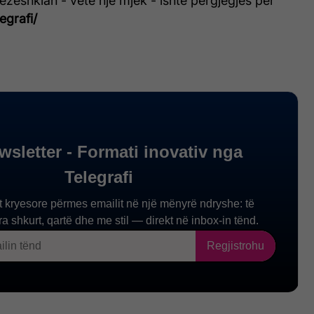
zeshkian - vetë një mjek - ishte përgjegjës për
legrafi/