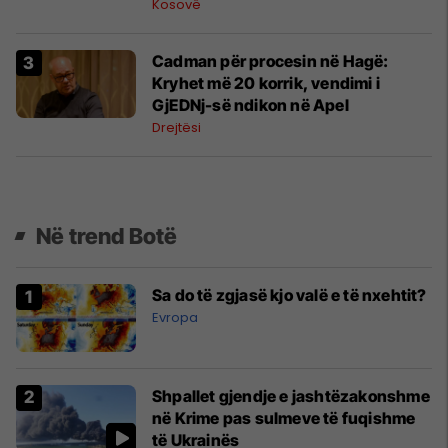
Kosovës
Kosovë
Cadman për procesin në Hagë:
Kryhet më 20 korrik, vendimi i
GjEDNj-së ndikon në Apel
Drejtësi
Në trend Botë
Sa do të zgjasë kjo valë e të nxehtit?
Evropa
Shpallet gjendje e jashtëzakonshme
në Krime pas sulmeve të fuqishme
të Ukrainës