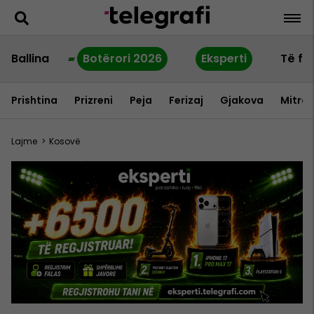
Ballina
Botërori 2026
Eksperti
Të fu
Prishtina
Prizreni
Peja
Ferizaj
Gjakova
Mitrov
Lajme
>
Kosovë