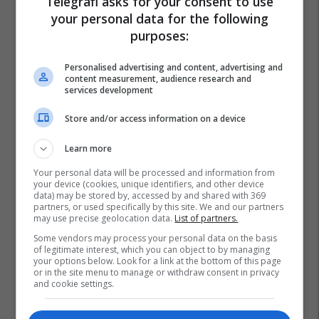
Telegrafi asks for your consent to use
your personal data for the following
purposes:
Personalised advertising and content, advertising and
content measurement, audience research and
services development
Store and/or access information on a device
Learn more
Your personal data will be processed and information from
your device (cookies, unique identifiers, and other device
data) may be stored by, accessed by and shared with 369
partners, or used specifically by this site. We and our partners
may use precise geolocation data.
List of partners.
Some vendors may process your personal data on the basis
of legitimate interest, which you can object to by managing
your options below. Look for a link at the bottom of this page
or in the site menu to manage or withdraw consent in privacy
and cookie settings.