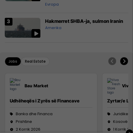
Evropa
Hakmerret SHBA-ja, sulmon Iranin
Amerika
Jobs
Real Estate
Bau Market
Viva 
Udhëheqës i Zyrës së Financave
Zyrtar/e Lig
Banka dhe Financa
Juridike
Prishtine
Kosovë
2 Korrik 2026
1 Korrik 20
×