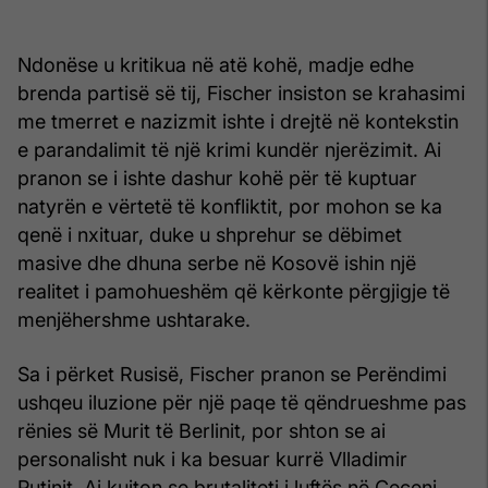
Ndonëse u kritikua në atë kohë, madje edhe
brenda partisë së tij, Fischer insiston se krahasimi
me tmerret e nazizmit ishte i drejtë në kontekstin
e parandalimit të një krimi kundër njerëzimit. Ai
pranon se i ishte dashur kohë për të kuptuar
natyrën e vërtetë të konfliktit, por mohon se ka
qenë i nxituar, duke u shprehur se dëbimet
masive dhe dhuna serbe në Kosovë ishin një
realitet i pamohueshëm që kërkonte përgjigje të
menjëhershme ushtarake.
Sa i përket Rusisë, Fischer pranon se Perëndimi
ushqeu iluzione për një paqe të qëndrueshme pas
rënies së Murit të Berlinit, por shton se ai
personalisht nuk i ka besuar kurrë Vlladimir
Putinit. Ai kujton se brutaliteti i luftës në Çeçeni