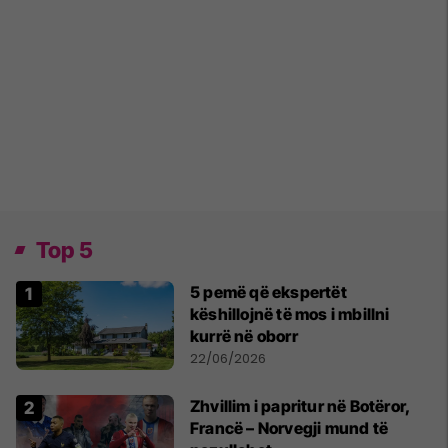
Top 5
5 pemë që ekspertët
këshillojnë të mos i mbillni
kurrë në oborr
22/06/2026
Zhvillim i papritur në Botëror,
Francë – Norvegji mund të