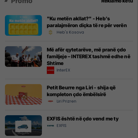
Promo
Reklamo këtu
"Ku metën akllat?" - Heb’s
paralajmëron diçka të re për verën
Heb's Kosova
Më afër qytetarëve, më pranë çdo
familjeje – INTEREX tashmë edhe në
Shtime
InterEX
Petit Beurre nga Liri - shija që
kompleton çdo ëmbëlsirë
Liri Prizren
EXFIS është në çdo vend me ty
EXFIS