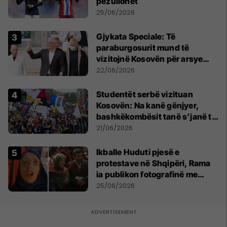
pezullohet
25/06/2026
​Gjykata Speciale: Të
paraburgosurit mund të
vizitojnë Kosovën për arsye
humanitare
22/06/2026
Studentët serbë vizituan
Kosovën: Na kanë gënjyer,
bashkëkombësit tanë s’janë të
shtypur
21/06/2026
Ikballe Huduti pjesë e
protestave në Shqipëri, Rama
ia publikon fotografinë me
Ahmadinejadin e Iranit
25/06/2026