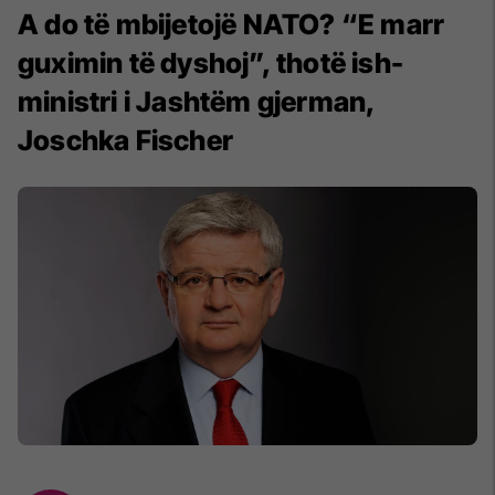
A do të mbijetojë NATO? “E marr
guximin të dyshoj”, thotë ish-
ministri i Jashtëm gjerman,
Joschka Fischer