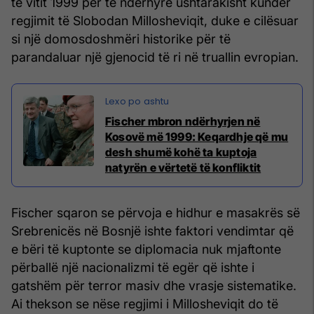
të vitit 1999 për të ndërhyrë ushtarakisht kundër
regjimit të Slobodan Millosheviqit, duke e cilësuar
si një domosdoshmëri historike për të
parandaluar një gjenocid të ri në truallin evropian.
Fischer mbron ndërhyrjen në
Kosovë më 1999: Keqardhje që mu
desh shumë kohë ta kuptoja
natyrën e vërtetë të konfliktit
Fischer sqaron se përvoja e hidhur e masakrës së
Srebrenicës në Bosnjë ishte faktori vendimtar që
e bëri të kuptonte se diplomacia nuk mjaftonte
përballë një nacionalizmi të egër që ishte i
gatshëm për terror masiv dhe vrasje sistematike.
Ai thekson se nëse regjimi i Millosheviqit do të