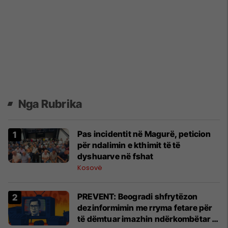
Nga Rubrika
​Pas incidentit në Magurë, peticion
për ndalimin e kthimit të të
dyshuarve në fshat
Kosovë
PREVENT: Beogradi shfrytëzon
dezinformimin me rryma fetare për
të dëmtuar imazhin ndërkombëtar të