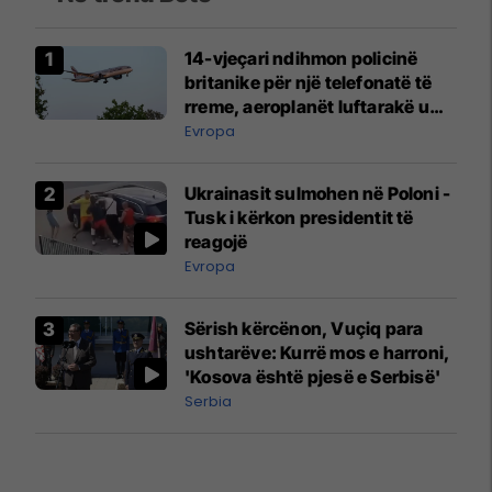
14-vjeçari ndihmon policinë
britanike për një telefonatë të
rreme, aeroplanët luftarakë u
ngritën në ajër për të
Evropa
interceptuar fluturaken e Qatar
Airways që po shkonte drejt
Ukrainasit sulmohen në Poloni -
Mançesterit
Tusk i kërkon presidentit të
reagojë
Evropa
Sërish kërcënon, Vuçiq para
ushtarëve: Kurrë mos e harroni,
'Kosova është pjesë e Serbisë'
Serbia