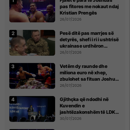
pas fitores me nokaut ndaj
Kristian Prengës
26/07/2026
Pesë ditë pas marrjes së
detyrës, shefi i ri i ushtrisë
ukrainase urdhëron
kontroll të madh
26/07/2026
Vetëm dy raunde dhe
miliona euro në xhep,
zbulohet sa fituan Joshua
e Prenga
26/07/2026
Gjithçka që ndodhi në
Kuvendin e
jashtëzakonshëm të LDK-
së
30/07/2026