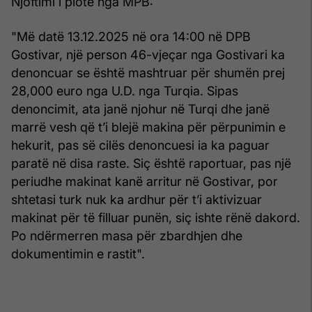
Njoftimi i plotë nga MPB:
"Më datë 13.12.2025 në ora 14:00 në DPB
Gostivar, një person 46-vjeçar nga Gostivari ka
denoncuar se është mashtruar për shumën prej
28,000 euro nga U.D. nga Turqia. Sipas
denoncimit, ata janë njohur në Turqi dhe janë
marrë vesh që t’i blejë makina për përpunimin e
hekurit, pas së cilës denoncuesi ia ka paguar
paratë në disa raste. Siç është raportuar, pas një
periudhe makinat kanë arritur në Gostivar, por
shtetasi turk nuk ka ardhur për t’i aktivizuar
makinat për të filluar punën, siç ishte rënë dakord.
Po ndërmerren masa për zbardhjen dhe
dokumentimin e rastit".