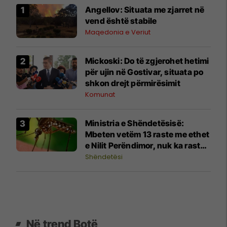
Angellov: Situata me zjarret në
vend është stabile
Maqedonia e Veriut
Mickoski: Do të zgjerohet hetimi
për ujin në Gostivar, situata po
shkon drejt përmirësimit
Komunat
Ministria e Shëndetësisë:
Mbeten vetëm 13 raste me ethet
e Nilit Perëndimor, nuk ka raste
të reja
Shëndetësi
Në trend Botë