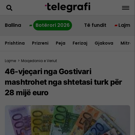
Ballina
Botërori 2026
Të fundit
Lajme
Prishtina
Prizreni
Peja
Ferizaj
Gjakova
Mitrov
Lajme
>
Maqedonia e Veriut
46-vjeçari nga Gostivari
mashtrohet nga shtetasi turk për
28 mijë euro