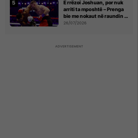
E rrëzoi Joshuan, por nuk
arriti ta mposhtë – Prenga
bie me nokaut në raundin e
dytë
26/07/2026