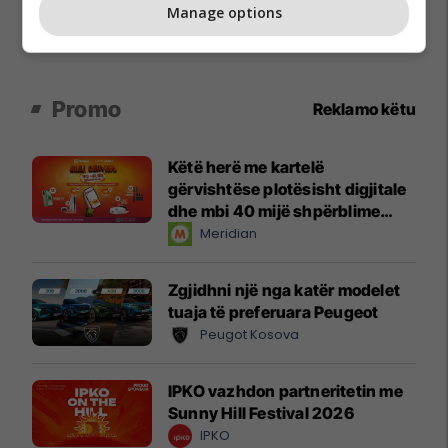
Manage options
Promo
Reklamo këtu
Këtë herë me kartelë
gërvishtëse plotësisht digjitale
dhe mbi 40 mijë shpërblime
instant!
Meridian
Zgjidhni një nga katër modelet
tuaja të preferuara Peugeot
Peugot Kosova
IPKO vazhdon partneritetin me
Sunny Hill Festival 2026
IPKO