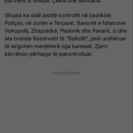
partnere si Greqia, Çekia dhe Sllovakia.
Situata ka dalë jashtë kontrollit në bashkinë
Poliçan, në zonën e Terpanit. Banorët e fshatrave
Vokopolë, Zhapokikë, Plashnik dhe Panarit, si dhe
ata brenda Rezervatit të “Ballollit”, janë urdhëruar
të largohen menjëherë nga banesat. Zjarri
kërcënon përhapje të pakontrolluar.