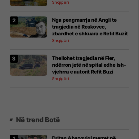
Shqipëri
Nga pengmarrja në Angli te
tragjedia në Roskovec,
zbardhet e shkuara e Refit Buzit
Shqipëri
Thellohet tragjedia në Fier,
ndërron jetë në spital edhe ish-
vjehrra e autorit Refit Buzi
Shqipëri
Në trend Botë
Dritan Abazoviqi merret në