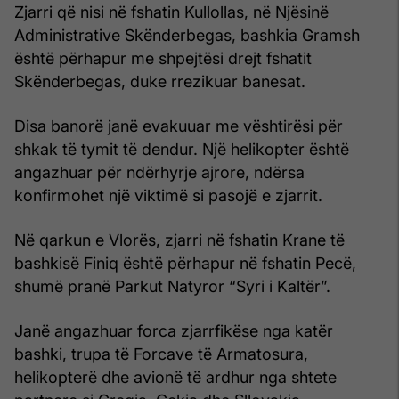
Zjarri që nisi në fshatin Kullollas, në Njësinë
Administrative Skënderbegas, bashkia Gramsh
është përhapur me shpejtësi drejt fshatit
Skënderbegas, duke rrezikuar banesat.
Disa banorë janë evakuuar me vështirësi për
shkak të tymit të dendur. Një helikopter është
angazhuar për ndërhyrje ajrore, ndërsa
konfirmohet një viktimë si pasojë e zjarrit.
Në qarkun e Vlorës, zjarri në fshatin Krane të
bashkisë Finiq është përhapur në fshatin Pecë,
shumë pranë Parkut Natyror “Syri i Kaltër”.
Janë angazhuar forca zjarrfikëse nga katër
bashki, trupa të Forcave të Armatosura,
helikopterë dhe avionë të ardhur nga shtete