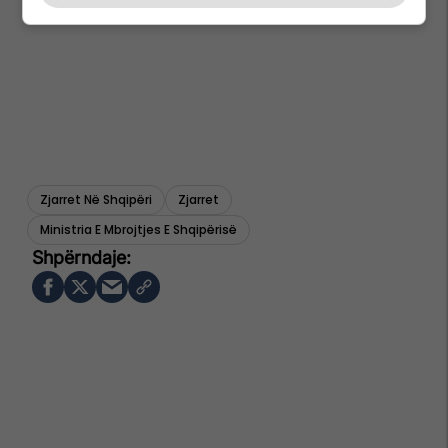
Zjarret Në Shqipëri
Zjarret
Ministria E Mbrojtjes E Shqipërisë