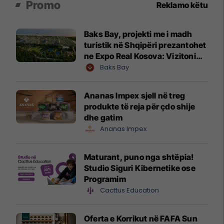
Promo
Reklamo këtu
Baks Bay, projekti me i madh
turistik në Shqipëri prezantohet
ne Expo Real Kosova: Vizitoni
shtandin dhe zbuloni
Baks Bay
mundësitë e investimit
Ananas Impex sjell në treg
produkte të reja për çdo shije
dhe gatim
Ananas Impex
Maturant, puno nga shtëpia!
Studio Siguri Kibernetike ose
Programim
Cacttus Education
Oferta e Korrikut në FAFA Sun