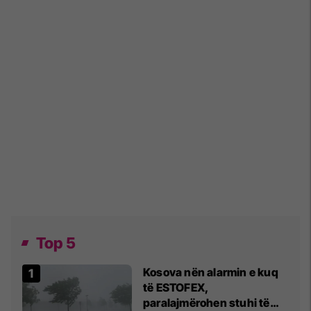
Top 5
Kosova nën alarmin e kuq
të ESTOFEX,
paralajmërohen stuhi të