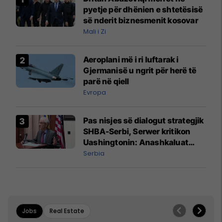
pyetje për dhënien e shtetësisë
së nderit biznesmenit kosovar
Mali i Zi
Aeroplani më i ri luftarak i
Gjermanisë u ngrit për herë të
parë në qiell
Evropa
Pas nisjes së dialogut strategjik
SHBA-Serbi, Serwer kritikon
Uashingtonin: Anashkaluat
Banjskën, sulmin ndaj KFOR-it
Serbia
dhe rrëmbimin e Policëve të
Kosovës
Jobs
Real Estate