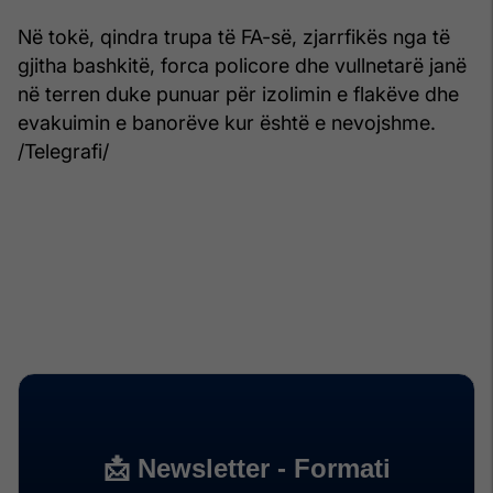
Në tokë, qindra trupa të FA-së, zjarrfikës nga të
gjitha bashkitë, forca policore dhe vullnetarë janë
në terren duke punuar për izolimin e flakëve dhe
evakuimin e banorëve kur është e nevojshme.
/Telegrafi/