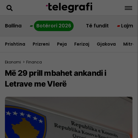
Ballina
Botërori 2026
Të fundit
Lajme
Prishtina
Prizreni
Peja
Ferizaj
Gjakova
Mitrov
Ekonomi
>
Financa
Më 29 prill mbahet ankandi i
Letrave me Vlerë