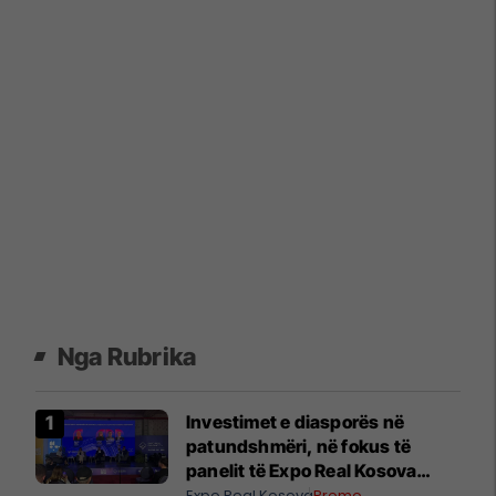
Nga Rubrika
Investimet e diasporës në
patundshmëri, në fokus të
panelit të Expo Real Kosova
2026
Expo Real Kosova
Promo