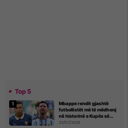
Top 5
Mbappe rendit gjashtë
futbollistët më të mëdhenj
në historinë e Kupës së
Botës, Messi mbetet i dyti
23/07/2026