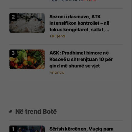
Sezoni i dasmave, ATK
intensifikon kontrollet – në
fokus këngëtarët, sallat,
fotografët dhe shërbimet tjera
Të Tjera
​ASK: Prodhimet bimore në
Kosovë u shtrenjtuan 10 për
qind më shumë se vjet
Financa
Në trend Botë
Sërish kërcënon, Vuçiq para