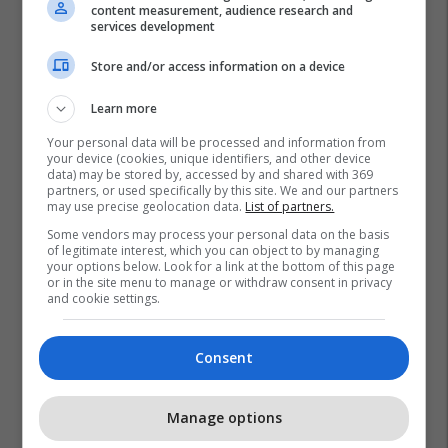
content measurement, audience research and
services development
Store and/or access information on a device
Learn more
Your personal data will be processed and information from
your device (cookies, unique identifiers, and other device
data) may be stored by, accessed by and shared with 369
partners, or used specifically by this site. We and our partners
may use precise geolocation data.
List of partners.
Some vendors may process your personal data on the basis
of legitimate interest, which you can object to by managing
your options below. Look for a link at the bottom of this page
or in the site menu to manage or withdraw consent in privacy
and cookie settings.
Consent
Manage options
Promo
Reklamo këtu