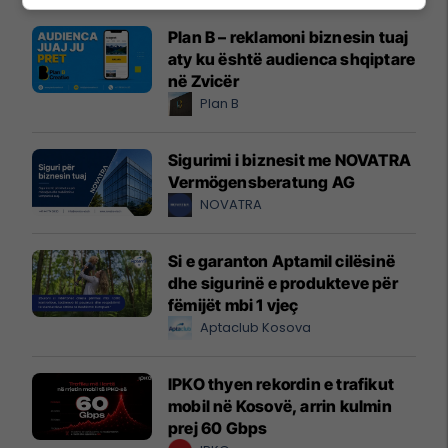
Plan B – reklamoni biznesin tuaj
aty ku është audienca shqiptare
në Zvicër
Plan B
Sigurimi i biznesit me NOVATRA
Vermögensberatung AG
NOVATRA
Si e garanton Aptamil cilësinë
dhe sigurinë e produkteve për
fëmijët mbi 1 vjeç
Aptaclub Kosova
IPKO thyen rekordin e trafikut
mobil në Kosovë, arrin kulmin
prej 60 Gbps