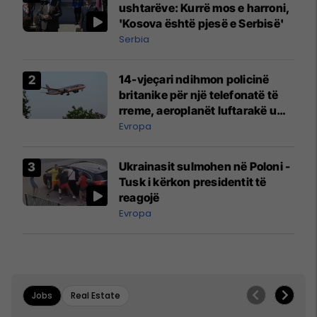
ushtarëve: Kurrë mos e harroni,
'Kosova është pjesë e Serbisë'
Serbia
14-vjeçari ndihmon policinë
britanike për një telefonatë të
rreme, aeroplanët luftarakë u
ngritën në ajër për të
Evropa
interceptuar fluturaken e Qatar
Airways që po shkonte drejt
Ukrainasit sulmohen në Poloni -
Mançesterit
Tusk i kërkon presidentit të
reagojë
Evropa
Jobs
Real Estate