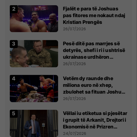
Fjalët e para të Joshuas
pas fitores me nokaut ndaj
Kristian Prengës
26/07/2026
Pesë ditë pas marrjes së
detyrës, shefi i ri i ushtrisë
ukrainase urdhëron
kontroll të madh
26/07/2026
Vetëm dy raunde dhe
miliona euro në xhep,
zbulohet sa fituan Joshua
e Prenga
26/07/2026
Vëllai iu etiketua si pjesëtar
i grupit të Arkanit, Drejtori i
Ekonomisë në Prizren
mohon pretendimet
24/07/2026