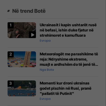
Në trend Botë
Ukrainasit i kapin ushtarët rusë
në befasi, ishin duke fjetur në
strehimoret e kamufluara
Evropa
Meteorologët me parashikime të
reja: Ndryshime ekstreme,
muajt e ardhshëm do të jenë të
pazakontë
Nga Bota
Momenti kur droni ukrainas
godet plazhin në Rusi, pranë
"pallatit të Putinit"
Evropa