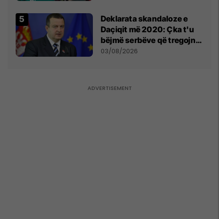
​Deklarata skandaloze e
Daçiqit më 2020: Çka t'u
bëjmë serbëve që tregojnë
ku janë varrosur shqiptarët
03/08/2026
në Serbi