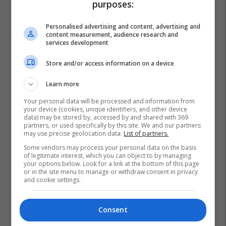
purposes:
Personalised advertising and content, advertising and
content measurement, audience research and
services development
Store and/or access information on a device
Learn more
Your personal data will be processed and information from
your device (cookies, unique identifiers, and other device
data) may be stored by, accessed by and shared with 369
partners, or used specifically by this site. We and our partners
Mirdite
Te Shtena Me Arme
Shqiperia
may use precise geolocation data.
List of partners.
Policia E Shtetit
Some vendors may process your personal data on the basis
of legitimate interest, which you can object to by managing
your options below. Look for a link at the bottom of this page
or in the site menu to manage or withdraw consent in privacy
and cookie settings.
Consent