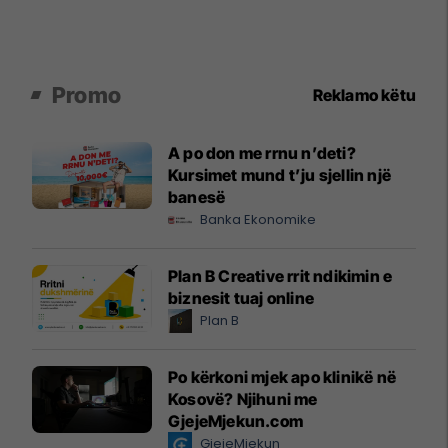
Promo
Reklamo këtu
A po don me rrnu n’deti?
Kursimet mund t’ju sjellin një
banesë
Banka Ekonomike
Plan B Creative rrit ndikimin e
biznesit tuaj online
Plan B
Po kërkoni mjek apo klinikë në
Kosovë? Njihuni me
GjejeMjekun.com
GjejeMjekun