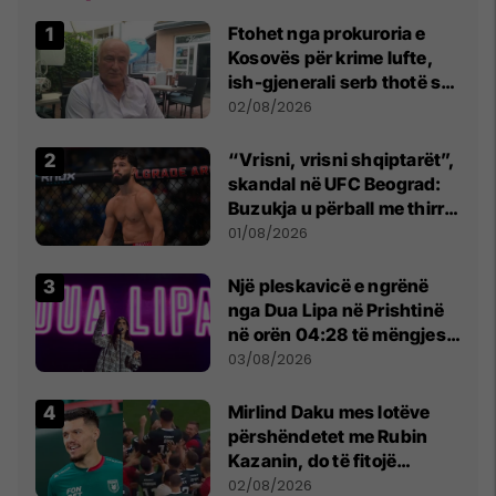
Ftohet nga prokuroria e
Kosovës për krime lufte,
ish-gjenerali serb thotë se
dikush e tradhtoi në
02/08/2026
Beograd
“Vrisni, vrisni shqiptarët”,
skandal në UFC Beograd:
Buzukja u përball me thirrje
anti-shqiptare nga
01/08/2026
tribunat
Një pleskavicë e ngrënë
nga Dua Lipa në Prishtinë
në orën 04:28 të mëngjesit
- dhe bota digjitale serbe
03/08/2026
shpall gjendjen e luftës
Mirlind Daku mes lotëve
përshëndetet me Rubin
Kazanin, do të fitojë
miliona te Spartak Moska
02/08/2026