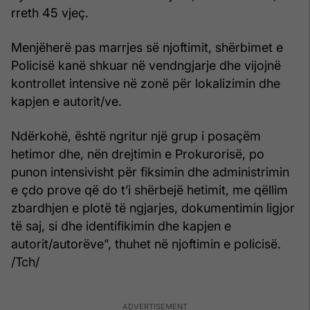
rreth 45 vjeç.
Menjëherë pas marrjes së njoftimit, shërbimet e
Policisë kanë shkuar në vendngjarje dhe vijojnë
kontrollet intensive në zonë për lokalizimin dhe
kapjen e autorit/ve.
Ndërkohë, është ngritur një grup i posaçëm
hetimor dhe, nën drejtimin e Prokurorisë, po
punon intensivisht për fiksimin dhe administrimin
e çdo prove që do t’i shërbejë hetimit, me qëllim
zbardhjen e plotë të ngjarjes, dokumentimin ligjor
të saj, si dhe identifikimin dhe kapjen e
autorit/autorëve”, thuhet në njoftimin e policisë.
/Tch/