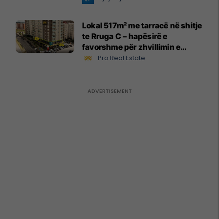
Lokal 517m² me tarracë në shitje
te Rruga C – hapësirë e
favorshme për zhvillimin e
biznesit #15796
Pro Real Estate