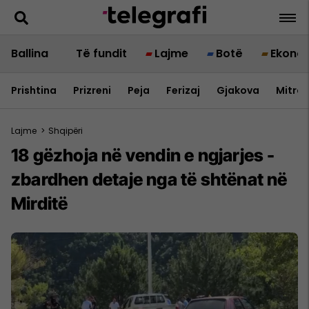
Ballina
Të fundit
Lajme
Botë
Ekono
Prishtina
Prizreni
Peja
Ferizaj
Gjakova
Mitrov
Lajme
>
Shqipëri
18 gëzhoja në vendin e ngjarjes -
zbardhen detaje nga të shtënat në
Mirditë