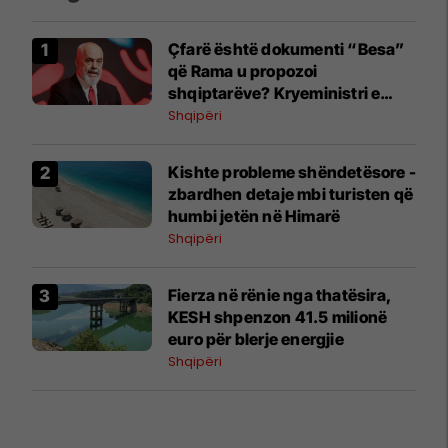
Çfarë është dokumenti “Besa”
që Rama u propozoi
shqiptarëve? Kryeministri e
shpjegon me katër fjalë
Shqipëri
Kishte probleme shëndetësore -
zbardhen detaje mbi turisten që
humbi jetën në Himarë
Shqipëri
Fierza në rënie nga thatësira,
KESH shpenzon 41.5 milionë
euro për blerje energjie
Shqipëri