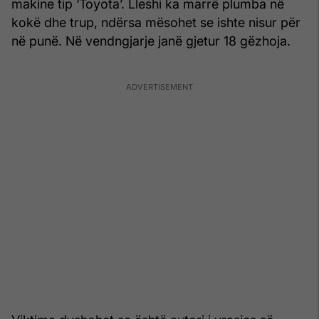
makine tip ‘Toyota’. Lleshi ka marrë plumba në
kokë dhe trup, ndërsa mësohet se ishte nisur për
në punë. Në vendngjarje janë gjetur 18 gëzhoja.