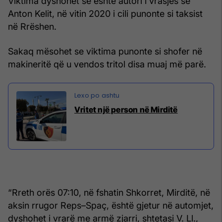
Viktima dyshohet se është autori i vrasjes së
Anton Kelit, në vitin 2020 i cili punonte si taksist
në Rrëshen.
Sakaq mësohet se viktima punonte si shofer në
makineritë që u vendos tritol disa muaj më parë.
Vritet një person në Mirditë
“Rreth orës 07:10, në fshatin Shkorret, Mirditë, në
aksin rrugor Reps–Spaç, është gjetur në automjet,
dyshohet i vrarë me armë zjarri, shtetasi V. Ll.,