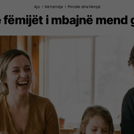
Ajo
>
Në familje
>
Prindër dhe fëmijë
ë fëmijët i mbajnë mend g