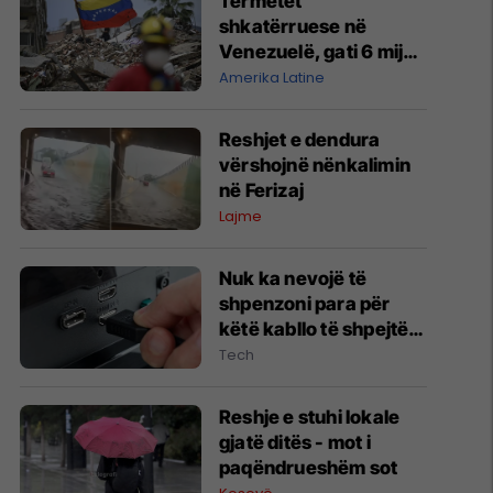
Tërmetet
shkatërruese në
Venezuelë, gati 6 mijë
viktima - dëmet arrijnë
Amerika Latine
në 19,6 miliardë dollarë
Reshjet e dendura
vërshojnë nënkalimin
në Ferizaj
Lajme
Nuk ka nevojë të
shpenzoni para për
këtë kabllo të shpejtë
HDMI
Tech
Reshje e stuhi lokale
gjatë ditës - mot i
paqëndrueshëm sot