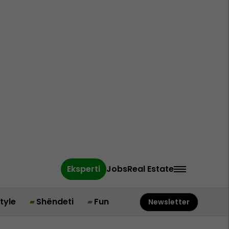
Eksperti
Jobs
Real Estate
style
Shëndeti
Fun
Newsletter