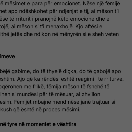
anë mësimet e para për emocionet. Nëse një fëmijë
het apo ndëshkohet për ndjenjat e tij, ai mëson t’i
ëse të rriturit i pranojnë këto emocione dhe e
ojë, ai mëson si t’i menaxhojë. Kjo aftësi e
ithë jetës dhe ndikon në mënyrën si e sheh veten
bimeve
bëjë gabime, do të thyejë diçka, do të gabojë apo
shtim. Ajo që ka rëndësi është reagimi i të rriturve.
qërohen me frikë, fëmija mëson të fshehë të
ihen si mundësi për të mësuar, ai zhvillon
esim. Fëmijët mbajnë mend nëse janë trajtuar si
ikush që është në proces mësimi.
në tyre në momentet e vështira