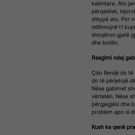
kalimtare. Ato j
përqeshet, injoro
shtypë ato. Por n
ndihmojnë t’i kupt
shoqëron gjatë gj
dhe botën.
Reagimi ndaj ga
Çdo fëmijë do të 
do të përjetojë dë
Nëse gabimet sho
vërtetën. Nëse sh
përgjegjësi dhe b
problem apo si d
Kush ka qenë pra