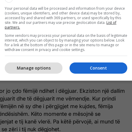
ë në shtëpi
Your personal data will be processed and information from your device
(cookies, unique identifiers, and other device data) may be stored by,
accessed by and shared with 369 partners, or used specifically by this
site. We and our partners may use precise geolocation data.
List of
s e përdorin fjalën “siguri”, por e ndiejnë thellë.
partners.
, ku zënkat dhe tensioni nuk janë të përditshme,
Some vendors may process your personal data on the basis of legitimate
esim të heshtur. Kur një fëmijë e di se nuk do të
interest, which you can object to by managing your options below. Look
for a link at the bottom of this page or in the site menu to manage or
ktin që shpreh mendimin, bën pyetje apo sillet
withdraw consent in privacy and cookie settings.
elaksohet dhe mund të jetë vetvetja. Ky ndjenjë
vonë themel i marrëdhënieve të tij.
Manage options
Consent
ë dëgjuar me të vërtetë
or jo çdo fëmijë ndihet i dëgjuar. Ekziston një dallim
juarit dhe të dëgjuarit me vëmendje. Kur prindi
fëmijën në sy dhe i përgjigjet me kujdes, fëmija
 rëndësishëm. Këto momente e mësojnë se
njat e tij kanë vlerë. Pa këtë përvojë, ai mund të
 se zëri i tij nuk dëgjohet.