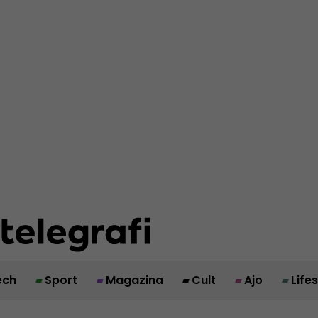
ech
Sport
Magazina
Cult
Ajo
Life