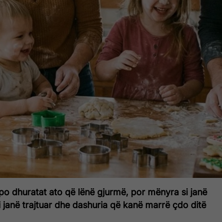
po dhuratat ato që lënë gjurmë, por mënyra si janë
si janë trajtuar dhe dashuria që kanë marrë çdo ditë