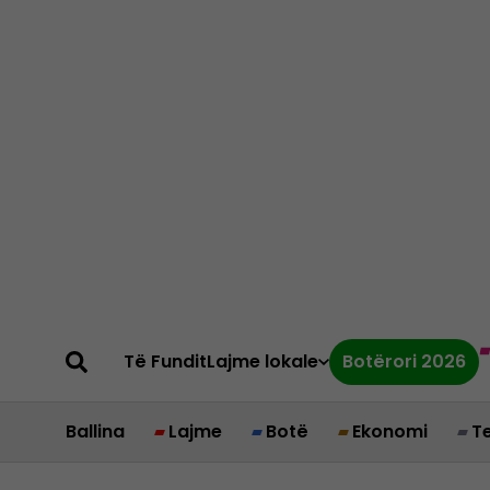
Të Fundit
Lajme lokale
Botërori 2026
Ballina
Lajme
Botë
Ekonomi
T