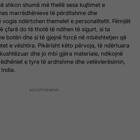
isë shkon shumë më thellë sesa kujtimet e
es marrëdhënieve të përditshme dhe
vogla ndërtohen themelet e personalitetit. Fëmijët
 çfarë do të thotë të ndihen të sigurt, si ta
e botën dhe si të gjejnë forcë në mbështetjen që
t e vështira. Pikërisht këto përvoja, të ndërtuara
kushtëzuar dhe jo mbi gjëra materiale, ndikojnë
ëdhëniet e tyre të ardhshme dhe vetëvlerësimin,
India.