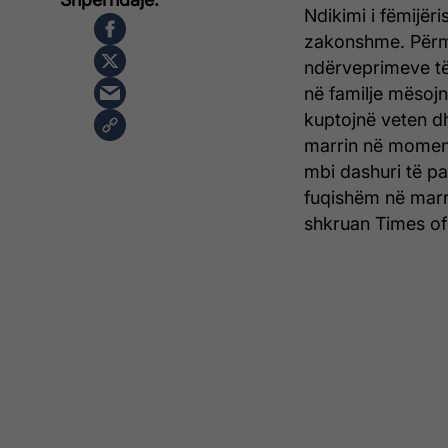
Ndikimi i fëmijër
zakonshme. Përm
ndërveprimeve të 
në familje mësojnë
kuptojnë veten dh
marrin në momente
mbi dashuri të pa
fuqishëm në marr
shkruan Times of 