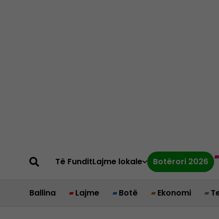
Të Fundit
Lajme lokale
Botërori 2026
Ballina
Lajme
Botë
Ekonomi
T