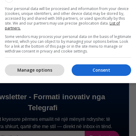
Your personal data will be processed and information from your device
(cookies, unique identifiers, and other device data) may be stored by,
ftuar qytetarët që të bashkëpunojnë me policinë
accessed by and shared with 369 partners, or used specifically by this
 çdo kundërvajtje në trafik përmes stacioneve
site. We and our partners may use precise geolocation data.
List of
partners.
onit digjital "Lajmëro Policinë" si dhe në numrin
Some vendors may process your personal data on the basis of legitimate
legrafi/
interest, which you can object to by managing your options below. Look
for a link at the bottom of this page or in the site menu to manage or
withdraw consent in privacy and cookie settings.
Manage options
Consent