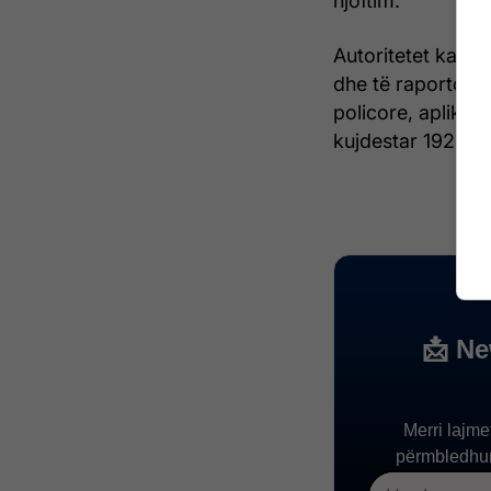
njoftim.
Autoritetet kanë 
dhe të raportojnë
policore, aplikaci
kujdestar 192. /Te