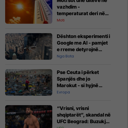
Moti sot dhe ditëve në
vazhdim -
temperaturat deri në
35 gradë Celsius
Moti
Dështon eksperimenti i
Google me AI - pamjet
e rreme detyrojnë
kompaninë të reagojë
Nga Bota
Pse Ceuta i përket
Spanjës dhe jo
Marokut - si hyjnë
masivisht migrantët në
Evropa
të?
“Vrisni, vrisni
shqiptarët”, skandal në
UFC Beograd: Buzukja