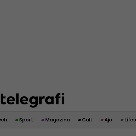
ech
Sport
Magazina
Cult
Ajo
Life