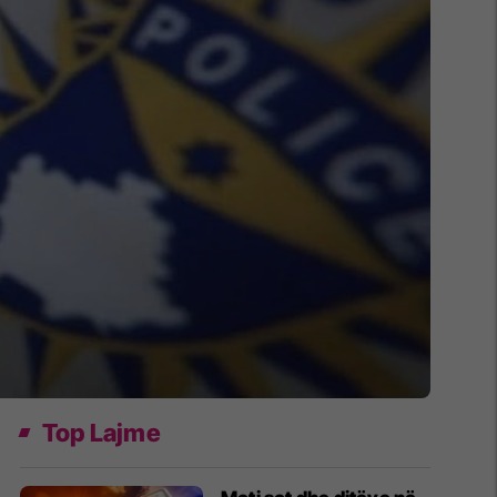
Top Lajme