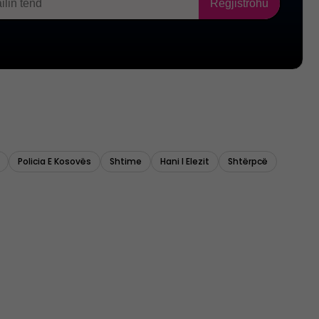
Policia E Kosovës
Shtime
Hani I Elezit
Shtërpcë