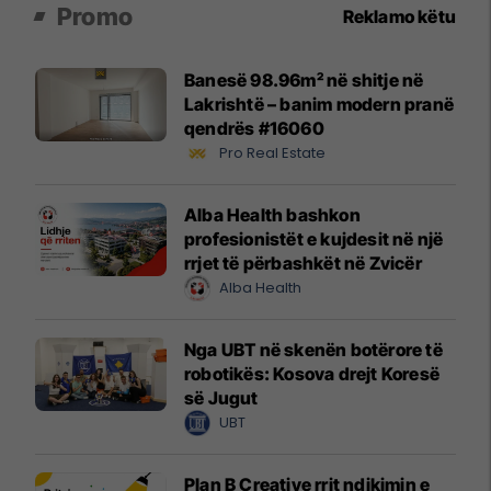
Promo
Reklamo këtu
Banesë 98.96m² në shitje në
Lakrishtë – banim modern pranë
qendrës #16060
Pro Real Estate
Alba Health bashkon
profesionistët e kujdesit në një
rrjet të përbashkët në Zvicër
Alba Health
Nga UBT në skenën botërore të
robotikës: Kosova drejt Koresë
së Jugut
UBT
Plan B Creative rrit ndikimin e