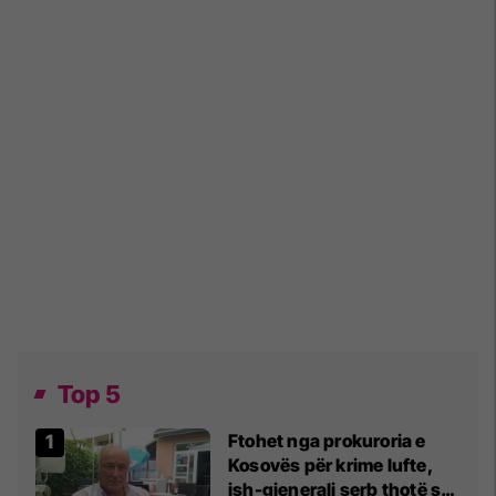
Top 5
Ftohet nga prokuroria e
Kosovës për krime lufte,
ish-gjenerali serb thotë se