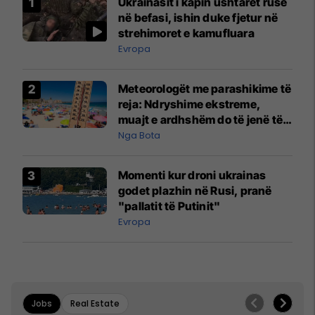
Ukrainasit i kapin ushtarët rusë
në befasi, ishin duke fjetur në
strehimoret e kamufluara
Evropa
Meteorologët me parashikime të
reja: Ndryshime ekstreme,
muajt e ardhshëm do të jenë të
pazakontë
Nga Bota
Momenti kur droni ukrainas
godet plazhin në Rusi, pranë
"pallatit të Putinit"
Evropa
Jobs
Real Estate