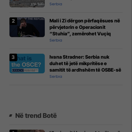
Serbia
Mali i Zi dërgon përfaqësues në
përvjetorin e Operacionit
“Stuhia”, zemërohet Vuçiq
Serbia
Ivana Stradner: Serbia nuk
duhet të jetë mikpritëse e
samitit të ardhshëm të OSBE-së
Serbia
Në trend Botë