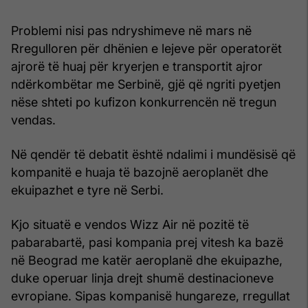
Problemi nisi pas ndryshimeve në mars në
Rregulloren për dhënien e lejeve për operatorët
ajrorë të huaj për kryerjen e transportit ajror
ndërkombëtar me Serbinë, gjë që ngriti pyetjen
nëse shteti po kufizon konkurrencën në tregun
vendas.
Në qendër të debatit është ndalimi i mundësisë që
kompanitë e huaja të bazojnë aeroplanët dhe
ekuipazhet e tyre në Serbi.
Kjo situatë e vendos Wizz Air në pozitë të
pabarabartë, pasi kompania prej vitesh ka bazë
në Beograd me katër aeroplanë dhe ekuipazhe,
duke operuar linja drejt shumë destinacioneve
evropiane. Sipas kompanisë hungareze, rregullat