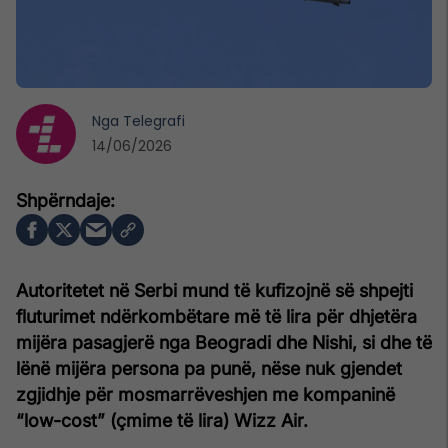
Nga
Telegrafi
14/06/2026
Autoritetet në Serbi mund të kufizojnë së shpejti
fluturimet ndërkombëtare më të lira për dhjetëra
mijëra pasagjerë nga Beogradi dhe Nishi, si dhe të
lënë mijëra persona pa punë, nëse nuk gjendet
zgjidhje për mosmarrëveshjen me kompaninë
“low-cost” (çmime të lira) Wizz Air.