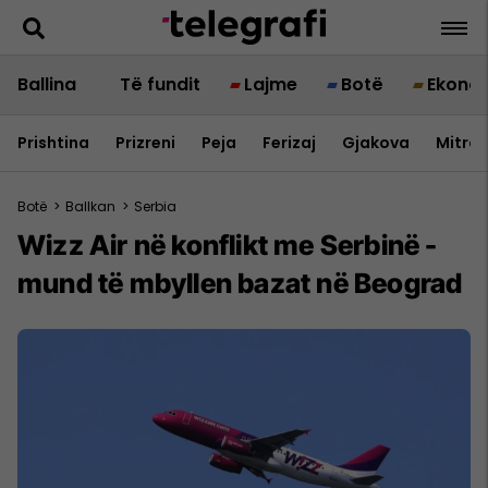
Ballina
Të fundit
Lajme
Botë
Ekono
Prishtina
Prizreni
Peja
Ferizaj
Gjakova
Mitrov
Botë
>
Ballkan
>
Serbia
Wizz Air në konflikt me Serbinë -
mund të mbyllen bazat në Beograd