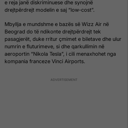
e reja janë diskriminuese dhe synojnë
drejtpërdrejt modelin e saj “low-cost”.
Mbyllja e mundshme e bazës së Wizz Air në
Beograd do të ndikonte drejtpërdrejt tek
pasagjerët, duke rritur çmimet e biletave dhe ulur
numrin e fluturimeve, si dhe qarkullimin në
aeroportin “Nikola Tesla”, i cili menaxhohet nga
kompania franceze Vinci Airports.