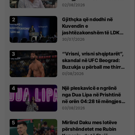
dikush e tradhtoi në
02/08/2026
Beograd
Gjithçka që ndodhi në
Kuvendin e
jashtëzakonshëm të LDK-
së
30/07/2026
“Vrisni, vrisni shqiptarët”,
skandal në UFC Beograd:
Buzukja u përball me thirrje
anti-shqiptare nga
01/08/2026
tribunat
Një pleskavicë e ngrënë
nga Dua Lipa në Prishtinë
në orën 04:28 të mëngjesit
- dhe bota digjitale serbe
03/08/2026
shpall gjendjen e luftës
Mirlind Daku mes lotëve
përshëndetet me Rubin