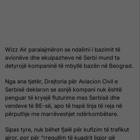
Wizz Air paralajmëron se ndalimi i bazimit të
avionëve dhe ekuipazheve në Serbi mund ta
detyrojë kompaninë të mbyllë bazën në Beograd.
Nga ana tjetër, Drejtoria për Aviacion Civil e
Serbisë deklaron se asnjë kompani nuk është
penguar të kryejë fluturime mes Serbisë dhe
vendeve të BE-së, apo të hapë linja të reja në
përputhje me marrëveshjet ndërkombëtare.
Sipas tyre, nuk bëhet fjalë për kufizim të trafikut
ajror, por për “rregullim të kuadrit ligjor që