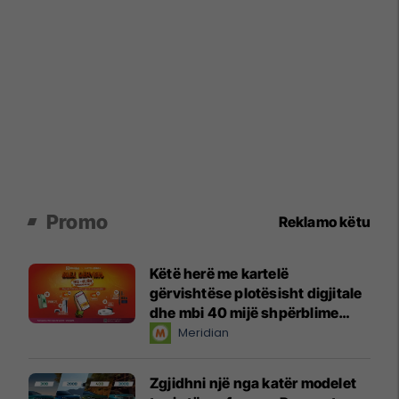
Promo
Reklamo këtu
Këtë herë me kartelë
gërvishtëse plotësisht digjitale
dhe mbi 40 mijë shpërblime
instant!
Meridian
Zgjidhni një nga katër modelet