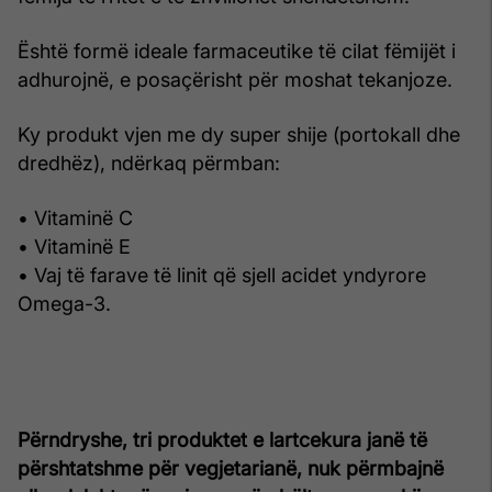
Është formë ideale farmaceutike të cilat fëmijët i
adhurojnë, e posaçërisht për moshat tekanjoze.
Ky produkt vjen me dy super shije (portokall dhe
dredhëz), ndërkaq përmban:
• Vitaminë C
• Vitaminë E
• Vaj të farave të linit që sjell acidet yndyrore
Omega-3.
Përndryshe, tri produktet e lartcekura janë të
përshtatshme për vegjetarianë, nuk përmbajnë