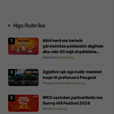
Nga Rubrika
Këtë herë me kartelë
gërvishtëse plotësisht digjitale
dhe mbi 40 mijë shpërblime
instant!
Meridian
Marketing
Zgjidhni një nga katër modelet
tuaja të preferuara Peugeot
Peugot Kosova
Marketing
IPKO vazhdon partneritetin me
Sunny Hill Festival 2026
IPKO
Marketing