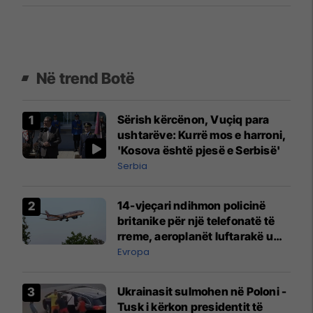
Në trend Botë
Sërish kërcënon, Vuçiq para
ushtarëve: Kurrë mos e harroni,
'Kosova është pjesë e Serbisë'
Serbia
14-vjeçari ndihmon policinë
britanike për një telefonatë të
rreme, aeroplanët luftarakë u
ngritën në ajër për të
Evropa
interceptuar fluturaken e Qatar
Airways që po shkonte drejt
Ukrainasit sulmohen në Poloni -
Mançesterit
Tusk i kërkon presidentit të