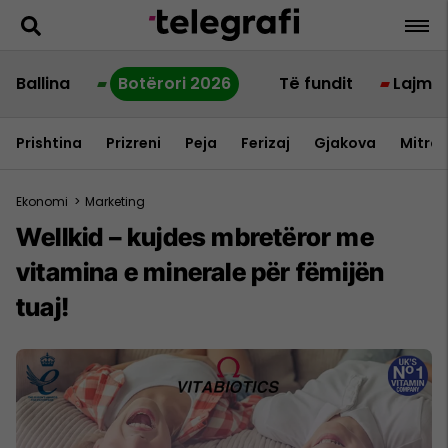
Ballina
Botërori 2026
Të fundit
Lajme
Prishtina
Prizreni
Peja
Ferizaj
Gjakova
Mitrov
Ekonomi
>
Marketing
Wellkid – kujdes mbretëror me
vitamina e minerale për fëmijën
tuaj!