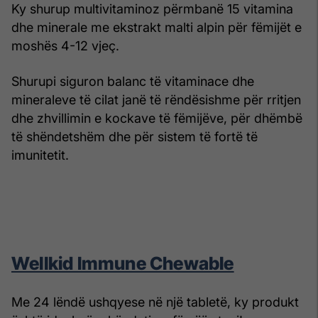
Ky shurup multivitaminoz përmbanë 15 vitamina
dhe minerale me ekstrakt malti alpin për fëmijët e
moshës 4-12 vjeç.
Shurupi siguron balanc të vitaminace dhe
mineraleve të cilat janë të rëndësishme për rritjen
dhe zhvillimin e kockave të fëmijëve, për dhëmbë
të shëndetshëm dhe për sistem të fortë të
imunitetit.
Wellkid Immune Chewable
Me 24 lëndë ushqyese në një tabletë, ky produkt