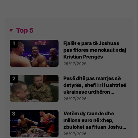
Top 5
Fjalët e para të Joshuas
pas fitores me nokaut ndaj
Kristian Prengës
26/07/2026
Pesë ditë pas marrjes së
detyrës, shefi i ri i ushtrisë
ukrainase urdhëron
kontroll të madh
26/07/2026
Vetëm dy raunde dhe
miliona euro në xhep,
zbulohet sa fituan Joshua
e Prenga
26/07/2026