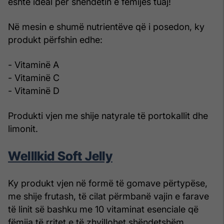
është ideal për shëndetin e fëmijës tuaj!
Në mesin e shumë nutrientëve që i posedon, ky
produkt përfshin edhe:
- Vitaminë A
- Vitaminë C
- Vitaminë D
Produkti vjen me shije natyrale të portokallit dhe
limonit.
Welllkid Soft Jelly
Ky produkt vjen në formë të gomave përtypëse,
me shije frutash, të cilat përmbanë vajin e farave
të linit së bashku me 10 vitaminat esenciale që
fëmija të rritet e të zhvillohet shëndetshëm.