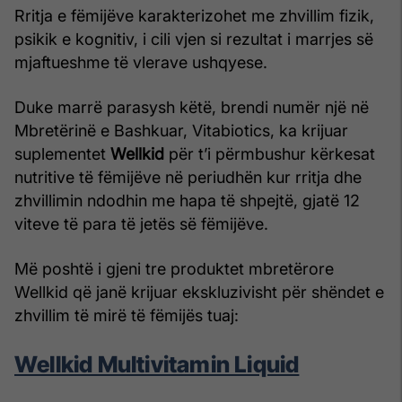
Rritja e fëmijëve karakterizohet me zhvillim fizik,
psikik e kognitiv, i cili vjen si rezultat i marrjes së
mjaftueshme të vlerave ushqyese.
Duke marrë parasysh këtë, brendi numër një në
Mbretërinë e Bashkuar, Vitabiotics, ka krijuar
suplementet
Wellkid
për t’i përmbushur kërkesat
nutritive të fëmijëve në periudhën kur rritja dhe
zhvillimin ndodhin me hapa të shpejtë, gjatë 12
viteve të para të jetës së fëmijëve.
Më poshtë i gjeni tre produktet mbretërore
Wellkid që janë krijuar ekskluzivisht për shëndet e
zhvillim të mirë të fëmijës tuaj:
Wellkid Multivitamin Liquid