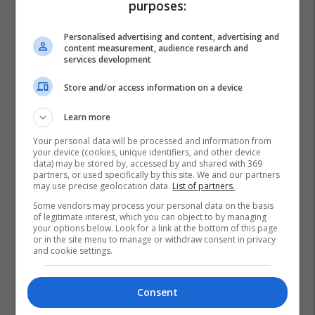
purposes:
Personalised advertising and content, advertising and
content measurement, audience research and
services development
Store and/or access information on a device
Learn more
Your personal data will be processed and information from
your device (cookies, unique identifiers, and other device
data) may be stored by, accessed by and shared with 369
partners, or used specifically by this site. We and our partners
may use precise geolocation data.
List of partners.
Some vendors may process your personal data on the basis
of legitimate interest, which you can object to by managing
your options below. Look for a link at the bottom of this page
or in the site menu to manage or withdraw consent in privacy
and cookie settings.
Bipharm
Wellkid
Wellkid Multivitamin Liquid
Consent
Wellkid Immune Chewable
Wellkid Soft Jelly