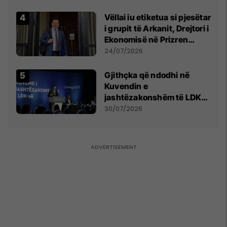
Vëllai iu etiketua si pjesëtar
i grupit të Arkanit, Drejtori i
Ekonomisë në Prizren
mohon pretendimet
24/07/2026
Gjithçka që ndodhi në
Kuvendin e
jashtëzakonshëm të LDK-
së
30/07/2026