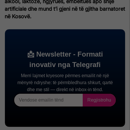
alkool, laktozë, ngjyrues, ëmbëltues apo shije
artificiale dhe mund t’i gjeni në të gjitha barnatoret
në Kosovë.