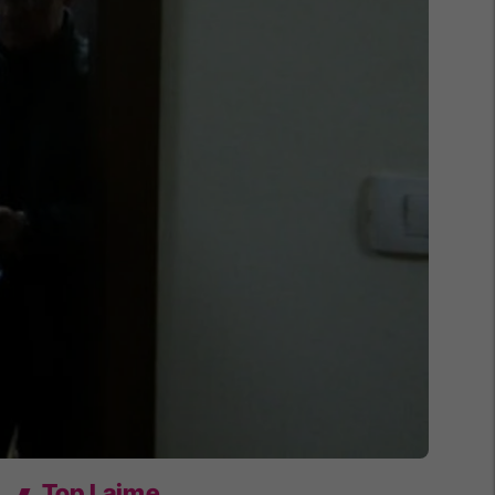
Top Lajme