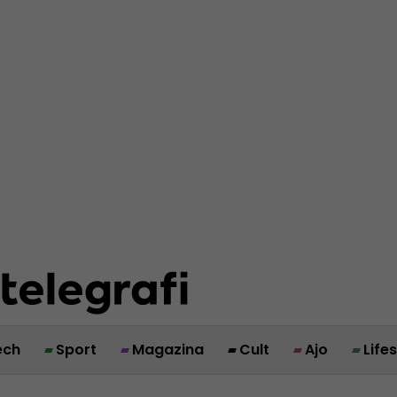
ech
Sport
Magazina
Cult
Ajo
Life