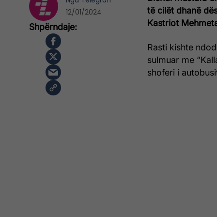
Nga
Telegrafi
të cilët dhanë dë
12/01/2024
Kastriot Mehmetajt
Rasti kishte ndod
sulmuar me “Kall
shoferi i autobusi