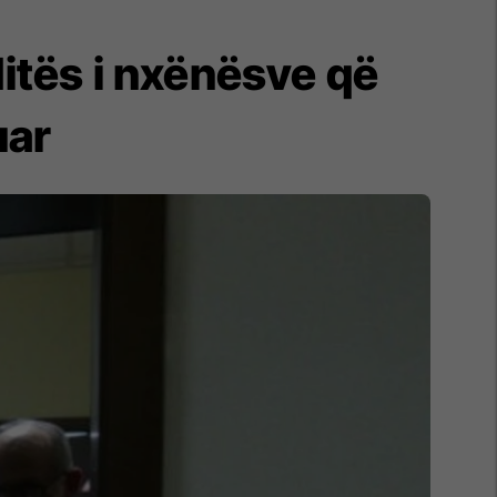
ditës i nxënësve që
uar