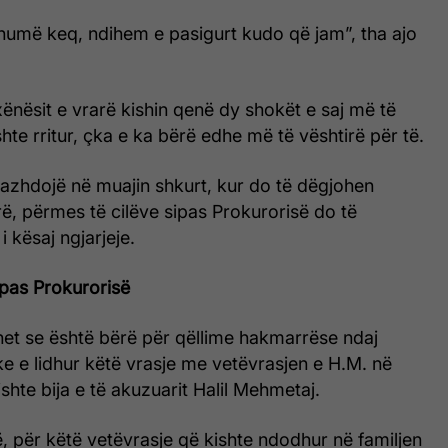
humë keq, ndihem e pasigurt kudo që jam”, tha ajo
xënësit e vrarë kishin qenë dy shokët e saj më të
shte rritur, çka e ka bërë edhe më të vështirë për të.
vazhdojë në muajin shkurt, kur do të dëgjohen
rë, përmes të cilëve sipas Prokurorisë do të
i kësaj ngjarjeje.
sipas Prokurorisë
het se është bërë për qëllime hakmarrëse ndaj
uke e lidhur këtë vrasje me vetëvrasjen e H.M. në
 ishte bija e të akuzuarit Halil Mehmetaj.
, për këtë vetëvrasje që kishte ndodhur në familjen