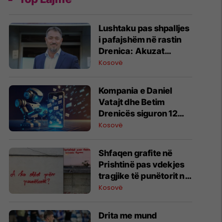
Lushtaku pas shpalljes
i pafajshëm në rastin
Drenica: Akuzat
bazoheshin në
Kosovë
dëshmitarë të
rrejshëm
Kompania e Daniel
Vatajt dhe Betim
Drenicës siguron 12
milionë dollarë për
Kosovë
platformën e
mesazheve me AI
Shfaqen grafite në
Prishtinë pas vdekjes
tragjike të punëtorit në
vendpunishte
Kosovë
Drita me mund