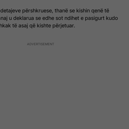
detajeve përshkruese, thanë se kishin qenë të
naj u deklarua se edhe sot ndihet e pasigurt kudo
kak të asaj që kishte përjetuar.