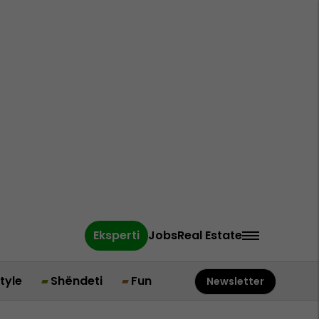
Eksperti
Jobs
Real Estate
style
Shëndeti
Fun
Newsletter