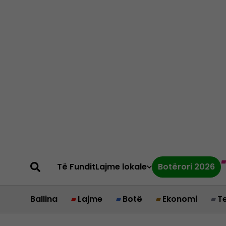
Të Fundit
Lajme lokale
Botërori 2026
Ballina
Lajme
Botë
Ekonomi
T