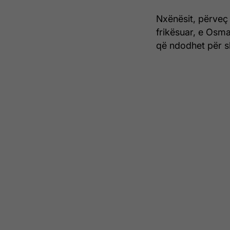
Nxënësit, përveç 
frikësuar, e Osma
që ndodhet për sh