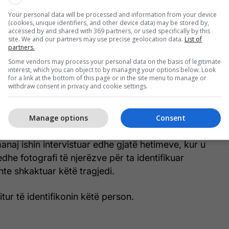
et e shoferit tanimë të ndjerë, dëshmitarja Osmanaj
itur nga ulësja e tij dhe i kishte ngritur duart lart,
Your personal data will be processed and information from your device
(cookies, unique identifiers, and other device data) may be stored by,
rmën e sulmuesit.
accessed by and shared with 369 partners, or used specifically by this
site. We and our partners may use precise geolocation data.
List of
partners.
asur 9 pasagjerë në total në momentin kritik,
Some vendors may process your personal data on the basis of legitimate
oferin.
interest, which you can object to by managing your options below. Look
for a link at the bottom of this page or in the site menu to manage or
withdraw consent in privacy and cookie settings.
bathjen e sulmuesit dhanë të dy nxënësit, duke
e pasur xhaketë të zezë, çizme të gjata të plastikës,
Manage options
Consent
ër në krahun e djathtë dhe kapelë në kokë.
aj ishin intervistuar edhe gjatë hetimeve, kur u
dhe fotografi të njerëzve për ta identifikuar
hte shkaktuar këtë tragjedi.
itur të identifikonin këtë person.