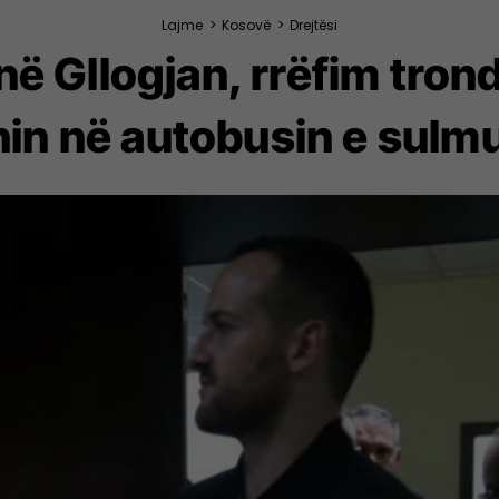
Lajme
>
Kosovë
>
Drejtësi
 në Gllogjan, rrëfim tron
hin në autobusin e sulm