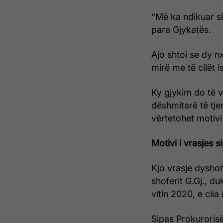
“Më ka ndikuar s
para Gjykatës.
Ajo shtoi se dy n
mirë me të cilët i
Ky gjykim do të 
dëshmitarë të tje
vërtetohet motivi 
Motivi i vrasjes 
Kjo vrasje dysho
shoferit G.Gj., d
vitin 2020, e cila
Sipas Prokurorisë