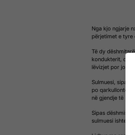
Nga kjo ngjarje n
përjetimet e tyre
Të dy dëshmitarët
kondukterit, dhe k
lëvizjet por jo ed
Sulmuesi, sipas t
po qarkullonte në 
në gjendje të deh
Sipas dëshmisë së
sulmuesi ishte afr