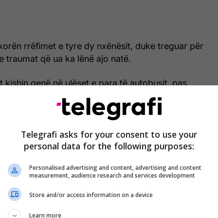
xorën rrëfimet e tyre dy nxënësit, duke treguar për
 e traumat që ua ka lënë ajo natë.
 kishin qenë në ulëset e para të autobusit, pas
ishin arritur ta shohin sulmuesin, veshjet e tij,
he fytyrën.
yre, kishte dalë në mes të rrugës para autobusit që
Telegrafi asks for your consent to use your
personal data for the following purposes:
rrugët e Gllogjanit. Ai kishte lëvizur sikur të ishte
ur dhe i tkurrur, me shpinë të kthyer nga autobusi.
Personalised advertising and content, advertising and content
measurement, audience research and services development
 tyre, shoferi kishte ngadalësuar shpejtësinë dhe
uar dhe kishte drejtuar pozitën e trupit të tij.
Store and/or access information on a device
Learn more