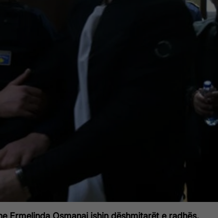
he Ermelinda Osmanaj ishin dëshmitarët e radhës,