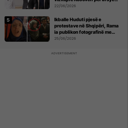
humanitare
22/06/2026
Ikballe Huduti pjesë e
protestave në Shqipëri, Rama
ia publikon fotografinë me
Ahmadinejadin e Iranit
25/06/2026