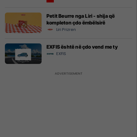
Petit Beurre nga Liri - shija që
kompleton çdo ëmbëlsirë
Liri Prizren
EXFIS është në çdo vend me ty
EXFIS