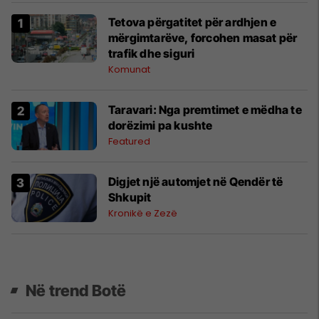
Tetova përgatitet për ardhjen e
mërgimtarëve, forcohen masat për
trafik dhe siguri
Komunat
Taravari: Nga premtimet e mëdha te
dorëzimi pa kushte
Featured
Digjet një automjet në Qendër të
Shkupit
Kronikë e Zezë
Në trend Botë