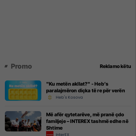
Promo
Reklamo këtu
"Ku metën akllat?" - Heb’s
paralajmëron diçka të re për verën
Heb's Kosova
Më afër qytetarëve, më pranë çdo
familjeje – INTEREX tashmë edhe në
Shtime
InterEX