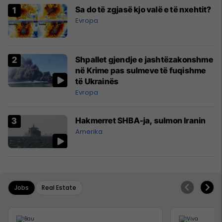
Sa do të zgjasë kjo valë e të nxehtit?
Evropa
Shpallet gjendje e jashtëzakonshme
në Krime pas sulmeve të fuqishme
të Ukrainës
Evropa
Hakmerret SHBA-ja, sulmon Iranin
Amerika
Jobs
Real Estate