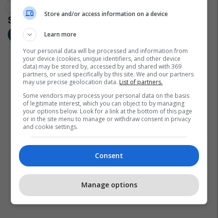
Gjermania
Nikolla Dimitrov
Sigmar Gabriel
Store and/or access information on a device
Learn more
Your personal data will be processed and information from
your device (cookies, unique identifiers, and other device
data) may be stored by, accessed by and shared with 369
partners, or used specifically by this site. We and our partners
may use precise geolocation data.
List of partners.
Some vendors may process your personal data on the basis
of legitimate interest, which you can object to by managing
your options below. Look for a link at the bottom of this page
or in the site menu to manage or withdraw consent in privacy
and cookie settings.
Consent
Manage options