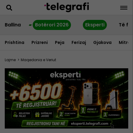
Ballina
Botërori 2026
Eksperti
Të fu
Prishtina
Prizreni
Peja
Ferizaj
Gjakova
Mitrov
Lajme
>
Maqedonia e Veriut