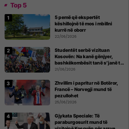
Top 5
5 pemë që ekspertët
këshillojnë të mos i mbillni
kurrë në oborr
22/06/2026
Studentët serbë vizituan
Kosovën: Na kanë gënjyer,
bashkëkombësit tanë s’janë të
shtypur
21/06/2026
Zhvillim i papritur në Botëror,
Francë – Norvegji mund të
pezullohet
25/06/2026
​Gjykata Speciale: Të
paraburgosurit mund të
vizitojnë Kosovën për arsye