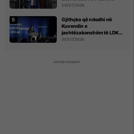
mohon pretendimet
24/07/2026
Gjithçka që ndodhi në
Kuvendin e
jashtëzakonshëm të LDK-
së
30/07/2026