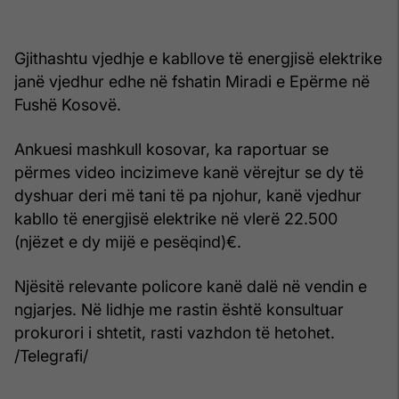
Gjithashtu vjedhje e kabllove të energjisë elektrike
janë vjedhur edhe në fshatin Miradi e Epërme në
Fushë Kosovë.
Ankuesi mashkull kosovar, ka raportuar se
përmes video incizimeve kanë vërejtur se dy të
dyshuar deri më tani të pa njohur, kanë vjedhur
kabllo të energjisë elektrike në vlerë 22.500
(njëzet e dy mijë e pesëqind)€.
Njësitë relevante policore kanë dalë në vendin e
ngjarjes. Në lidhje me rastin është konsultuar
prokurori i shtetit, rasti vazhdon të hetohet.
/Telegrafi/