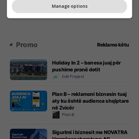
Manage options
Promo
Reklamo këtu
Holiday In 2 – banesa juaj për
pushime pranë detit
Edil Project
Plan B – reklamoni biznesin tuaj
aty ku është audienca shqiptare
në Zvicër
Plan B
Sigurimi i biznesit me NOVATRA
Vermögensberatung AG