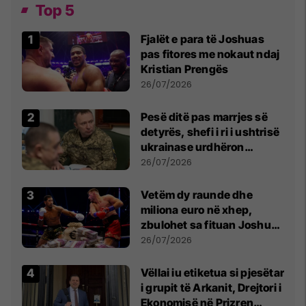
Top 5
Fjalët e para të Joshuas
pas fitores me nokaut ndaj
Kristian Prengës
26/07/2026
Pesë ditë pas marrjes së
detyrës, shefi i ri i ushtrisë
ukrainase urdhëron
kontroll të madh
26/07/2026
Vetëm dy raunde dhe
miliona euro në xhep,
zbulohet sa fituan Joshua
e Prenga
26/07/2026
Vëllai iu etiketua si pjesëtar
i grupit të Arkanit, Drejtori i
Ekonomisë në Prizren