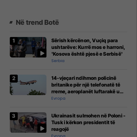
Në trend Botë
Sërish kërcënon, Vuçiq para
ushtarëve: Kurrë mos e harroni,
'Kosova është pjesë e Serbisë'
Serbia
14-vjeçari ndihmon policinë
britanike për një telefonatë të
rreme, aeroplanët luftarakë u
ngritën në ajër për të
Evropa
interceptuar fluturaken e Qatar
Airways që po shkonte drejt
Ukrainasit sulmohen në Poloni -
Mançesterit
Tusk i kërkon presidentit të
reagojë
Evropa