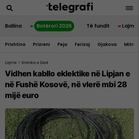
Ballina
Botërori 2026
Të fundit
Lajme
Prishtina
Prizreni
Peja
Ferizaj
Gjakova
Mitrov
Lajme
>
Kronika e Zezë
Vidhen kabllo eklektike në Lipjan e
në Fushë Kosovë, në vlerë mbi 28
mijë euro