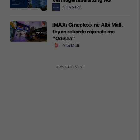
NOVATRA
IMAX/ Cineplexx në Albi Mall,
thyen rekorde rajonale me
"Odisea"
Albi Mall