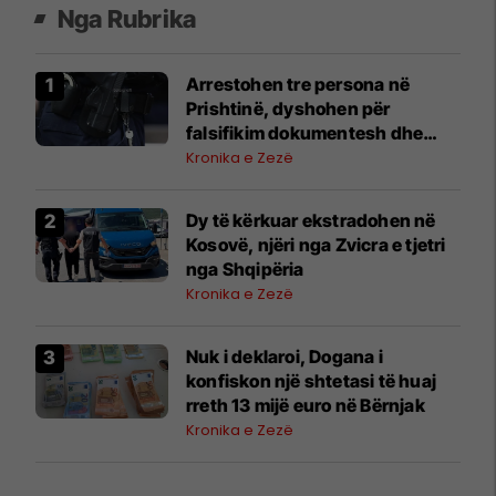
Nga Rubrika
Arrestohen tre persona në
Prishtinë, dyshohen për
falsifikim dokumentesh dhe
mashtrim me toka
Kronika e Zezë
Dy të kërkuar ekstradohen në
Kosovë, njëri nga Zvicra e tjetri
nga Shqipëria
Kronika e Zezë
Nuk i deklaroi, Dogana i
konfiskon një shtetasi të huaj
rreth 13 mijë euro në Bërnjak
Kronika e Zezë