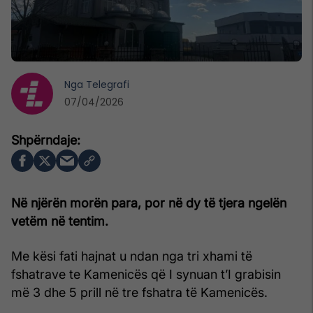
Nga
Telegrafi
07/04/2026
Në njërën morën para, por në dy të tjera ngelën
vetëm në tentim.
Me kësi fati hajnat u ndan nga tri xhami të
fshatrave te Kamenicës që I synuan t’I grabisin
më 3 dhe 5 prill në tre fshatra të Kamenicës.