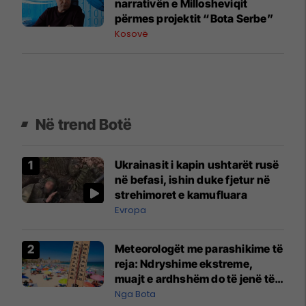
narrativën e Millosheviqit
përmes projektit “Bota Serbe”
Kosovë
Në trend Botë
Ukrainasit i kapin ushtarët rusë
në befasi, ishin duke fjetur në
strehimoret e kamufluara
Evropa
Meteorologët me parashikime të
reja: Ndryshime ekstreme,
muajt e ardhshëm do të jenë të
pazakontë
Nga Bota