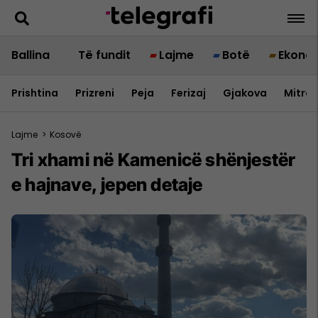
Ballina
Të fundit
Lajme
Botë
Ekono
Prishtina
Prizreni
Peja
Ferizaj
Gjakova
Mitrov
Lajme
>
Kosovë
Tri xhami në Kamenicë shënjestër
e hajnave, jepen detaje