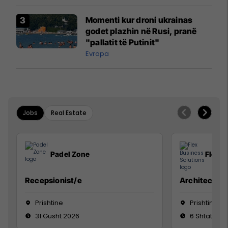
Momenti kur droni ukrainas
godet plazhin në Rusi, pranë
"pallatit të Putinit"
Evropa
Jobs
Real Estate
Padel Zone
Flex B
Recepsionist/e
Architect
Prishtine
Prishtinë
31 Gusht 2026
6 Shtator 2