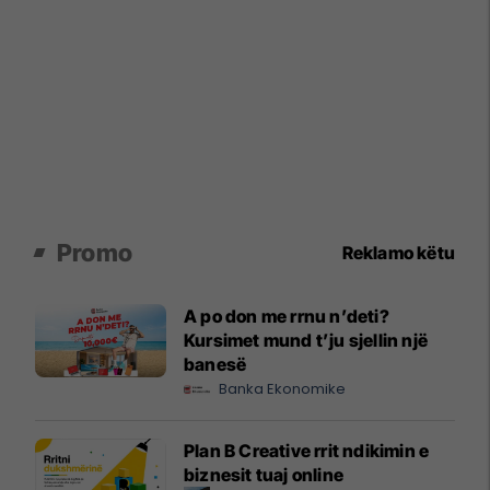
Promo
Reklamo këtu
A po don me rrnu n’deti?
Kursimet mund t’ju sjellin një
banesë
Banka Ekonomike
Plan B Creative rrit ndikimin e
biznesit tuaj online