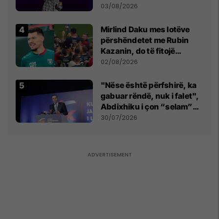
- dhe bota digjitale serbe
03/08/2026
shpall gjendjen e luftës
Mirlind Daku mes lotëve
përshëndetet me Rubin
Kazanin, do të fitojë
miliona te Spartak Moska
02/08/2026
"Nëse është përfshirë, ka
gabuar rëndë, nuk i falet",
Abdixhiku i çon “selam”
Përparim Ramës
30/07/2026