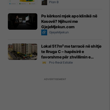
Plan B
Po kërkoni mjek apo klinikë në
Kosovë? Njihuni me
GjejeMjekun.com
GjejeMjekun
Lokal 517m² me tarracë në shitje
te Rruga C – hapësirë e
favorshme për zhvillimin e
biznesit #15796
Pro Real Estate