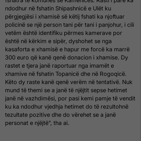
fshatra të komunës se Kamenicës. Rasti i parë ka
ndodhur në fshatin Shipashnicë e Ulët ku
përgjegjësi i xhamisë së këtij fshati ka njoftuar
policinë se një person tani për tani i panjohur, i cili
vetëm është identifiku përmes kamerave por
është në kërkim e sipër, dyshohet se nga
kasaforta e xhamisë e hapur me forcë ka marrë
300 euro që kanë qenë donacion i xhamise. Dy
rastet e tjera janë raportuar nga imamët e
xhamive në fshatin Topanicë dhe në Rogoqicë.
Këto dy raste kanë qenë verëm në tentativë. Nuk
mund të themi se a janë të njëjtit sepse hetimet
janë në vazhdimësi, por pasi kemi pamje të vendit
ku ka ndodhur vjedhja hetimet do të rezultohnë
tezultate pozitive dhe do vërehet se a janë
personat e njëjtë”, tha ai.