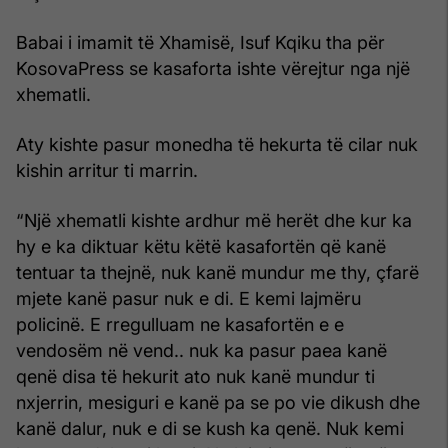
Babai i imamit të Xhamisë, Isuf Kqiku tha për
KosovaPress se kasaforta ishte vërejtur nga një
xhematli.
Aty kishte pasur monedha të hekurta të cilar nuk
kishin arritur ti marrin.
“Një xhematli kishte ardhur më herët dhe kur ka
hy e ka diktuar këtu këtë kasafortën që kanë
tentuar ta thejnë, nuk kanë mundur me thy, çfarë
mjete kanë pasur nuk e di. E kemi lajmëru
policinë. E rregulluam ne kasafortën e e
vendosëm në vend.. nuk ka pasur paea kanë
qenë disa të hekurit ato nuk kanë mundur ti
nxjerrin, mesiguri e kanë pa se po vie dikush dhe
kanë dalur, nuk e di se kush ka qenë. Nuk kemi