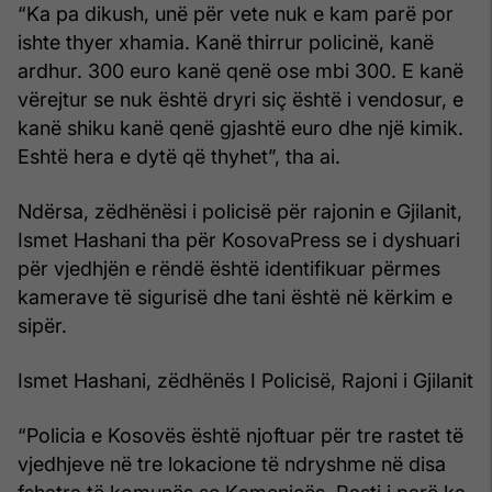
“Ka pa dikush, unë për vete nuk e kam parë por
ishte thyer xhamia. Kanë thirrur policinë, kanë
ardhur. 300 euro kanë qenë ose mbi 300. E kanë
vërejtur se nuk është dryri siç është i vendosur, e
kanë shiku kanë qenë gjashtë euro dhe një kimik.
Eshtë hera e dytë që thyhet”, tha ai.
Ndërsa, zëdhënësi i policisë për rajonin e Gjilanit,
Ismet Hashani tha për KosovaPress se i dyshuari
për vjedhjën e rëndë është identifikuar përmes
kamerave të sigurisë dhe tani është në kërkim e
sipër.
Ismet Hashani, zëdhënës I Policisë, Rajoni i Gjilanit
“Policia e Kosovës është njoftuar për tre rastet të
vjedhjeve në tre lokacione të ndryshme në disa