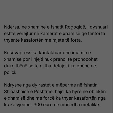
Ndërsa, në xhaminë e fshatit Rogoqicë, i dyshuari
është vërejtur në kamerat e xhamisë që tentoi ta
thyente kasafortën me mjete të forta.
Kosovapress ka kontaktuar dhe imamin e
xhamise por i njejti nuk pranoi te pronocohet
duke thënë se të gjitha detajet i ka dhënë në
polici.
Ndryshe nga dy rastet e mëparme në fshatin
Shipashnicë e Poshtme, hajni ka hyrë në objektin
e xhamisë dhe me forcë ka thyer kasafortën nga
ku ka vjedhur 300 euro në monedha metalike.