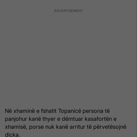
Në xhaminë e fshatit Topanicë persona të
panjohur kanë thyer e dëmtuar kasafortën e
xhamisë, porse nuk kanë arritur të përvetësojnë
diçka.