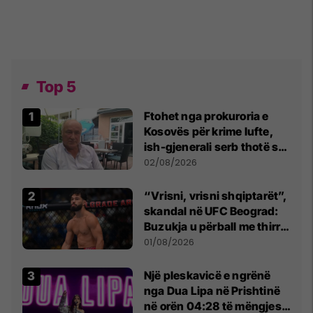
Top 5
Ftohet nga prokuroria e
Kosovës për krime lufte,
ish-gjenerali serb thotë se
dikush e tradhtoi në
02/08/2026
Beograd
“Vrisni, vrisni shqiptarët”,
skandal në UFC Beograd:
Buzukja u përball me thirrje
anti-shqiptare nga
01/08/2026
tribunat
Një pleskavicë e ngrënë
nga Dua Lipa në Prishtinë
në orën 04:28 të mëngjesit