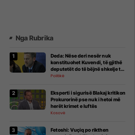
Nga Rubrika
Deda: Nëse deri nesër nuk
konstituohet Kuvendi, të gjithë
deputetët do të bëjnë shkelje të
rëndë kushtetuese
Politikë
Eksperti i sigurisë Blakaj kritikon
Prokurorinë pse nuk i hetoi më
herët krimet e luftës
Kosovë
Fetoshi: Vuçiq po rikthen