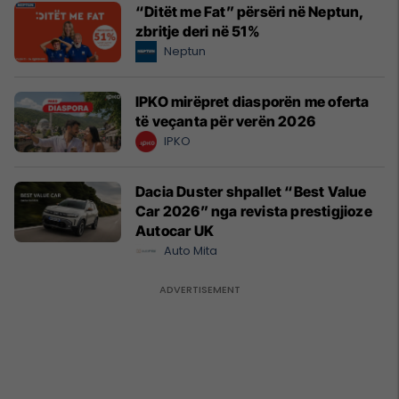
“Ditët me Fat” përsëri në Neptun,
zbritje deri në 51%
Neptun
IPKO mirëpret diasporën me oferta
të veçanta për verën 2026
IPKO
Dacia Duster shpallet “Best Value
Car 2026” nga revista prestigjioze
Autocar UK
Auto Mita