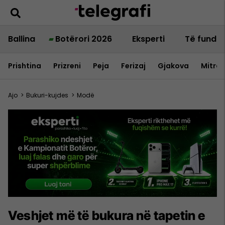
Ballina
Botërori 2026
Eksperti
Të fundit
Prishtina
Prizreni
Peja
Ferizaj
Gjakova
Mitrov
Ajo
>
Bukuri-kujdes
>
Modë
Veshjet më të bukura në tapetin e