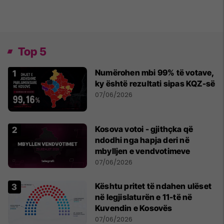
Top 5
Numërohen mbi 99% të votave,
ky është rezultati sipas KQZ-së
07/06/2026
Kosova votoi - gjithçka që
ndodhi nga hapja deri në
mbylljen e vendvotimeve
07/06/2026
Kështu pritet të ndahen ulëset
në legjislaturën e 11-të në
Kuvendin e Kosovës
07/06/2026