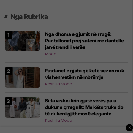
Nga Rubrika
Nga dhoma e gjumit në rrugë:
Pantallonat prej sateni me dantellë
janë trendi i verës
Moda
Fustanet e gjata që këtë sezon nuk
vishen vetëm në mbrëmje
Keshilla Modë
Si ta vishni lirin gjatë verës pa u
dukur e çrregullt: Me këto truke do
të dukeni gjithmonë elegante
Keshilla Modë
×