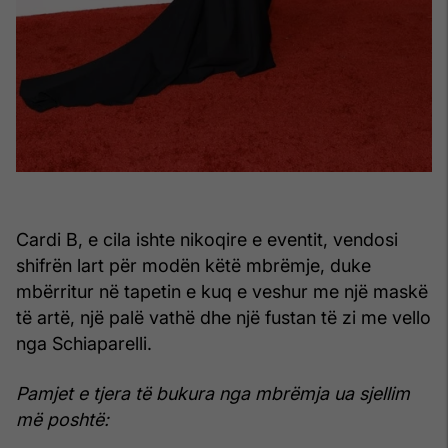
Cardi B, e cila ishte nikoqire e eventit, vendosi
shifrën lart për modën këtë mbrëmje, duke
mbërritur në tapetin e kuq e veshur me një maskë
të artë, një palë vathë dhe një fustan të zi me vello
nga Schiaparelli.
Pamjet e tjera të bukura nga mbrëmja ua sjellim
më poshtë: