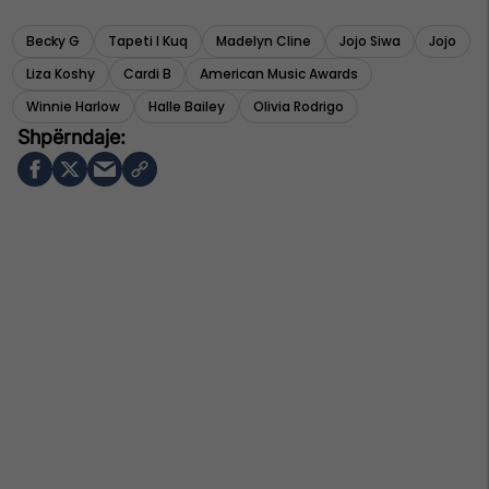
Becky G
Tapeti I Kuq
Madelyn Cline
Jojo Siwa
Jojo
Liza Koshy
Cardi B
American Music Awards
Winnie Harlow
Halle Bailey
Olivia Rodrigo