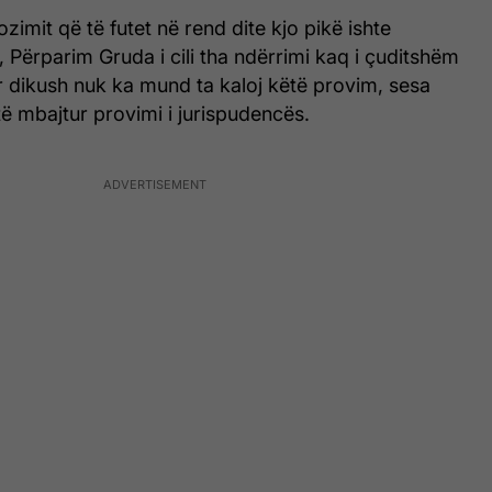
zimit që të futet në rend dite kjo pikë ishte
, Përparim Gruda i cili tha ndërrimi kaq i çuditshëm
kur dikush nuk ka mund ta kaloj këtë provim, sesa
ë mbajtur provimi i jurispudencës.