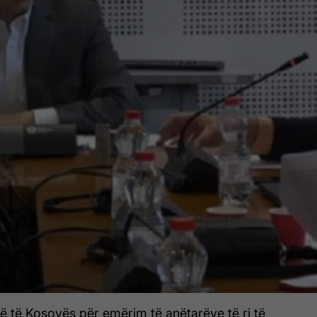
ë të Kosovës për emërim të anëtarëve të ri të