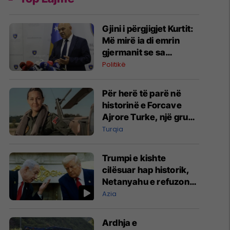
Gjini i përgjigjet Kurtit:
Më mirë ia di emrin
gjermanit se sa
Aleancës
Politikë
Për herë të parë në
historinë e Forcave
Ajrore Turke, një grua
merr gradën e
Turqia
gjeneralit
Trumpi e kishte
cilësuar hap historik,
Netanyahu e refuzon
marrëveshjen për
Azia
Gazën
Ardhja e