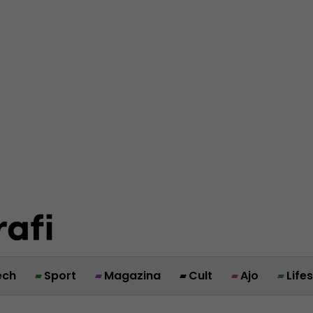
ech
Sport
Magazina
Cult
Ajo
Life