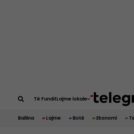
Të Fundit
Lajme lokale
Ballina
Lajme
Botë
Ekonomi
T