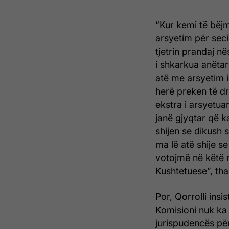
“Kur kemi të bëjm
arsyetim për seci
tjetrin prandaj n
i shkarkua anëta
atë me arsyetim i
herë preken të dre
ekstra i arsyetuar
janë gjyqtar që 
shijen se dikush 
ma lë atë shije 
votojmë në këtë 
Kushtetuese”, tha 
Por, Qorrolli ins
Komisioni nuk ka 
jurispudencës për 