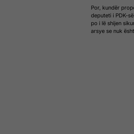
Por, kundër propo
deputeti i PDK-së
po i lë shijen si
arsye se nuk ësht