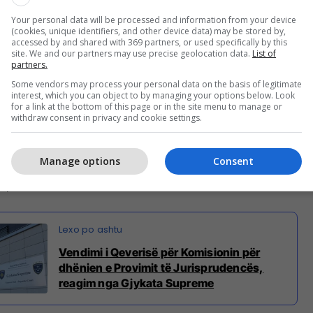
y komision me mbajt provimin po them në
Your personal data will be processed and information from your device
atëve dhe meritën e tyre dhe të në të gjitha
(cookies, unique identifiers, and other device data) may be stored by,
tave themelore të kandidatëve e juristëve të rinj të
accessed by and shared with 369 partners, or used specifically by this
site. We and our partners may use precise geolocation data.
List of
ënë këtë provim atëherë ministria e Drejtësisë ka
partners.
dim që ky komisioni duhet me u ndërruar se nuk
Some vendors may process your personal data on the basis of legitimate
 mos me e mbajt provimin një vit s’ka logjik, kur
interest, which you can object to by managing your options below. Look
for a link at the bottom of this page or in the site menu to manage or
rë në vit minimalisht është diskrecion...sa i përket
withdraw consent in privacy and cookie settings.
dimit ai është i qartë se ai shfuqizohet dhe kuvendi e
 re që udhëhiqet nga profesionistë të fushës sepse
Manage options
Consent
qenë gjyqtar apo prokurorë karriere që kanë 8 vite
, tha ai.
Vendimi i Qeverisë për Komisionin për
dhënien e Provimit të Jurisprudencës,
reagim nga Gjykata Supreme