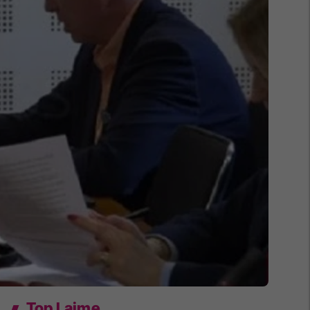
Top Lajme