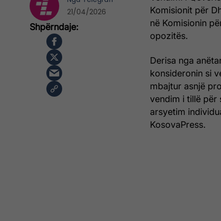
Komisionit për Dh
21/04/2026
në Komisionin për
opozitës.
Derisa nga anëtar
konsideronin si v
mbajtur asnjë pro
vendim i tillë për
arsyetim individu
KosovaPress.