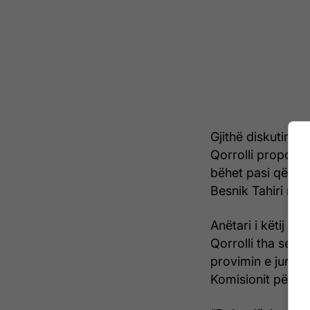
Gjithë diskutimi n
Qorrolli propozoi 
bëhet pasi që dep
Besnik Tahiri nuk
Anëtari i këtij K
Qorrolli tha se b
provimin e jurisp
Komisionit për P