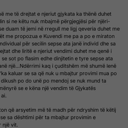
ë me të drejtat e njeriut gjykata ka thënë duhet
lin si ne këtu nuk mbajmë përgjegjësi për njëri-
ëse duam të jemi në rregull me ligj qeveria duhet me
rët me propozua e Kuvendi me pa a po e miraton
ndividual për secilin sepse ata janë individ dhe sa
jtat dhe liritë e njeriut vendimi duhet me qenë i
 se sot po flasim edhe dinjitetin e tyre sepse ata
kanë një...Ndërrimi kaq i çuditshëm më shumë lenë
s’ka kaluar se sa që nuk u mbajtur provimi mua po
se dikush po do unë po mendoj se nuk mund ta
mënyrë se e këna një vendim të Gjykatës
ai.
iston që arsyetim më të madh për ndryshim të këtij
se sa dështimi për ta mbajtur provimin e
një vit.