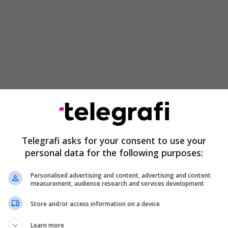
isi kur deputeti i Lëvizjes Vetëvendosje, Vigan
që pikë të futet në rend dite, por kjo nuk arriti të
uteti i PDK-së, Përparim Grua dhe ai i AAK-së,
Telegrafi asks for your consent to use your
 morën pjesë në votim.
personal data for the following purposes:
omisioni nga radhët e Lëvizjes Vetëvendosje, Vigan
Personalised advertising and content, advertising and content
azuar në atë se Komisioni ka dështuar të mbaj
measurement, audience research and services development
udencës ka ardhur deri tek vendimi që përbërja e
Store and/or access information on a device
rovimin e Jurispudencës duhet të ndryshohet.
Learn more