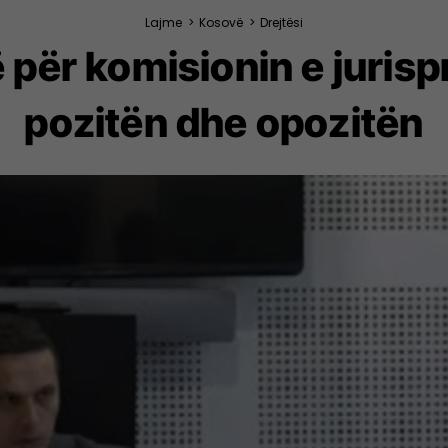
Lajme
>
Kosovë
>
Drejtësi
ë për komisionin e juri
pozitën dhe opozitën