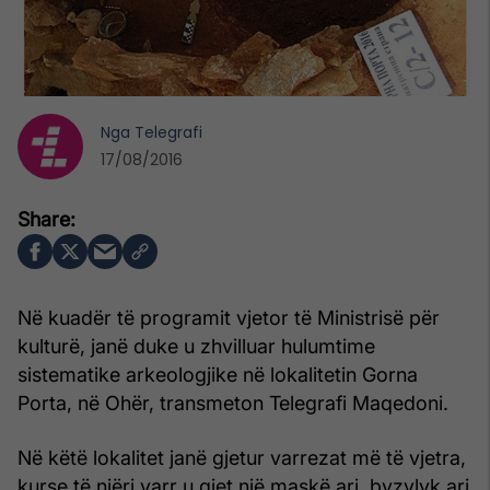
Nga
Telegrafi
17/08/2016
Në kuadër të programit vjetor të Ministrisë për
kulturë, janë duke u zhvilluar hulumtime
sistematike arkeologjike në lokalitetin Gorna
Porta, në Ohër, transmeton Telegrafi Maqedoni.
Në këtë lokalitet janë gjetur varrezat më të vjetra,
kurse të njëri varr u gjet një maskë ari, byzylyk ari