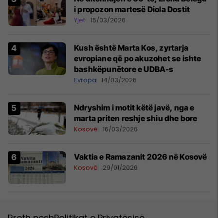
i propozon martesë Diola Dostit
Yjet
15/03/2026
Kush është Marta Kos, zyrtarja
evropiane që po akuzohet se ishte
bashkëpunëtore e UDBA-s
Evropa
14/03/2026
Ndryshim i motit këtë javë, nga e
marta priten reshje shiu dhe bore
Kosovë
16/03/2026
Vaktia e Ramazanit 2026 në Kosovë
Kosovë
29/01/2026
Rreth nesh
Politikat e Privatësisë