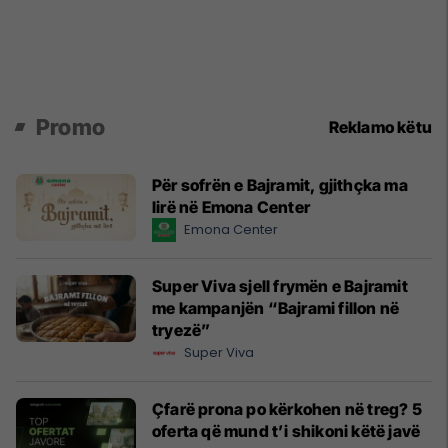
Promo
Reklamo këtu
Për sofrën e Bajramit, gjithçka ma
lirë në Emona Center
Emona Center
Super Viva sjell frymën e Bajramit
me kampanjën “Bajrami fillon në
tryezë”
Super Viva
Çfarë prona po kërkohen në treg? 5
oferta që mund t’i shikoni këtë javë