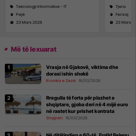
Teknologji Informative - IT
Tjera
Pejë
Ferizaj
23 Mars 2026
23 Mars 2
Më të lexuarat
Vrasja në Gjakovë, viktima dhe
dorasi ishin shokë
Kronika e Zezë
16/03/2026
Rregulla të forta për plazhet e
shqiptare, gjoba deri në 4 mijë euro
në rastet kur prishet kontrata
Shqipëri
15/03/2026
Në ditëlindjen e 60-të, Erolld Belegu