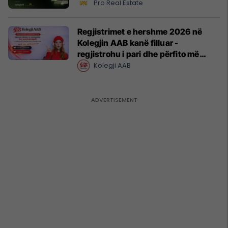
Pro Real Estate
Regjistrimet e hershme 2026 në
Kolegjin AAB kanë filluar -
regjistrohu i pari dhe përfito më
shumë
Kolegji AAB