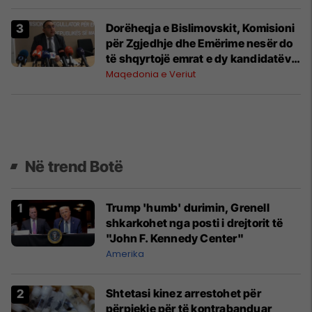
Dorëheqja e Bislimovskit, Komisioni
për Zgjedhje dhe Emërime nesër do
të shqyrtojë emrat e dy kandidatëve
për krytar të KRRE-së
Maqedonia e Veriut
Në trend Botë
Trump 'humb' durimin, Grenell
shkarkohet nga posti i drejtorit të
"John F. Kennedy Center"
Amerika
Shtetasi kinez arrestohet për
përpjekje për të kontrabanduar