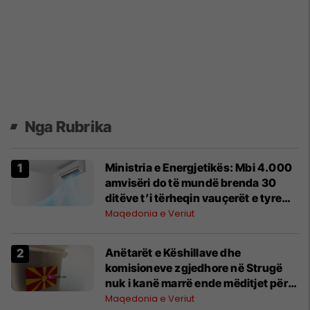
Nga Rubrika
Ministria e Energjetikës: Mbi 4.000
amvisëri do të mundë brenda 30
ditëve t’i tërheqin vauçerët e tyre
për instalimin e klimave inverter
Maqedonia e Veriut
Anëtarët e Këshillave dhe
komisioneve zgjedhore në Strugë
nuk i kanë marrë ende mëditjet për
dy raundet e zgjedhjeve lokale
Maqedonia e Veriut