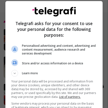
Top 5
Telegrafi asks for your consent to use
your personal data for the following
Gjithçka po ndodh në Iran dhe
purposes:
në Lindjen e Mesme - MINUTË
PAS MINUTE
Personalised advertising and content, advertising and
28/02/2026
content measurement, audience research and
services development
Vaktia e Ramazanit 2026 në
Store and/or access information on a device
Kosovë
29/01/2026
Learn more
Your personal data will be processed and information from
your device (cookies, unique identifiers, and other device
Irani publikon deklaratën e parë
data) may be stored by, accessed by and shared with 369
nga udhëheqësi i ri suprem - i
partners, or used specifically by this site. We and our partners
cili thotë se Ngushtica e
may use precise geolocation data.
List of partners.
Hormuzit do të mbetet e
12/03/2026
Some vendors may process your personal data on the basis
mbyllur
of legitimate interest, which you can object to by managing