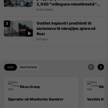
2,000 "milingona mbretëreshë"
nga Kenia
Kuriozitete
Goditet impianti i prodhimit të
sistemeve të mbrojtjes ajrore në
Rusi
Evropa
Jobs
Real Estate
Elkos Group
Elko
Operator në Monitorim Qendror
Vozitës Kat