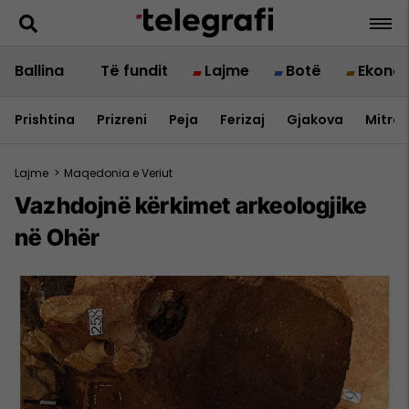
Ballina
Të fundit
Lajme
Botë
Ekono
Prishtina
Prizreni
Peja
Ferizaj
Gjakova
Mitrov
Lajme
>
Maqedonia e Veriut
Vazhdojnë kërkimet arkeologjike
në Ohër