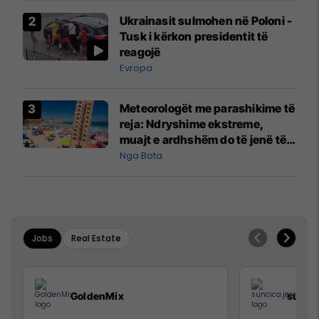
Ukrainasit sulmohen në Poloni -
Tusk i kërkon presidentit të
reagojë
Evropa
Meteorologët me parashikime të
reja: Ndryshime ekstreme,
muajt e ardhshëm do të jenë të
pazakontë
Nga Bota
Jobs
Real Estate
GoldenMix
sunci