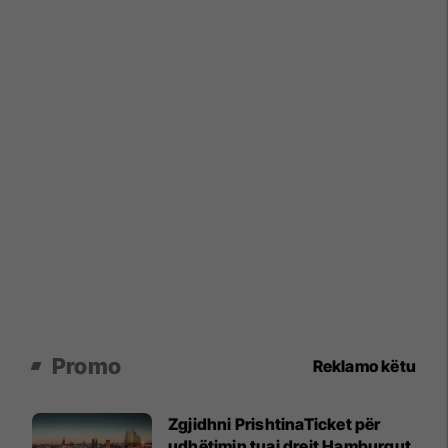
Promo
Reklamo këtu
Zgjidhni PrishtinaTicket për
udhëtimin tuaj drejt Hamburgut