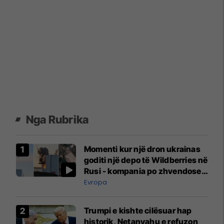
Nga Rubrika
Momenti kur një dron ukrainas
goditi një depo të Wildberries në
Rusi - kompania po zhvendoset
në Kazakistan
Evropa
Trumpi e kishte cilësuar hap
historik, Netanyahu e refuzon