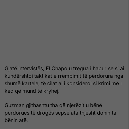
Gjatë intervistës, El Chapo u tregua i hapur se si ai
kundërshtoi taktikat e rrëmbimit të përdorura nga
shumë kartele, të cilat ai i konsideroi si krimi më i
keq që mund të kryhej.
Guzman gjithashtu tha që njerëzit u bënë
përdorues të drogës sepse ata thjesht donin ta
bënin atë.