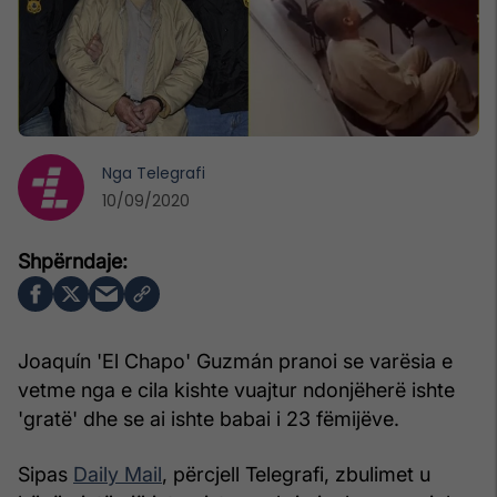
Nga
Telegrafi
10/09/2020
Joaquín 'El Chapo' Guzmán pranoi se varësia e
vetme nga e cila kishte vuajtur ndonjëherë ishte
'gratë' dhe se ai ishte babai i 23 fëmijëve.
Sipas
Daily Mail
, përcjell Telegrafi, zbulimet u