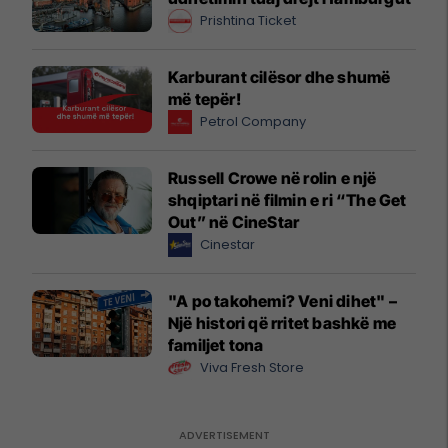
Prishtina Ticket
Karburant cilësor dhe shumë
më tepër!
Petrol Company
Russell Crowe në rolin e një
shqiptari në filmin e ri “The Get
Out” në CineStar
Cinestar
"A po takohemi? Veni dihet" –
Një histori që rritet bashkë me
familjet tona
Viva Fresh Store