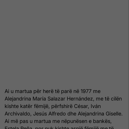
Ai u martua për herë të parë në 1977 me
Alejandrina María Salazar Hernández, me të cilën
kishte katër fëmijë, përfshirë César, Iván
Archivaldo, Jesús Alfredo dhe Alejandrina Giselle.
Ai më pas u martua me nëpunësen e bankës,
Estela Peña, por nuk kishte asnjë fëmijë me të.