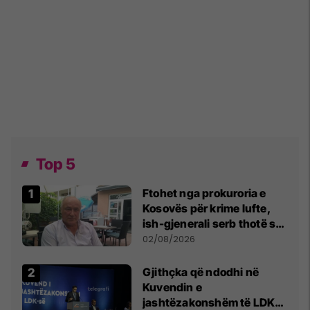
Top 5
Ftohet nga prokuroria e
Kosovës për krime lufte,
ish-gjenerali serb thotë se
dikush e tradhtoi në
02/08/2026
Beograd
Gjithçka që ndodhi në
Kuvendin e
jashtëzakonshëm të LDK-