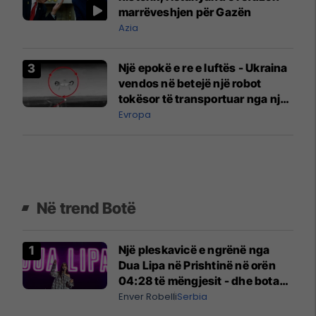
marrëveshjen për Gazën
Azia
Një epokë e re e luftës - Ukraina
vendos në betejë një robot
tokësor të transportuar nga një
dron
Evropa
Në trend Botë
Një pleskavicë e ngrënë nga
Dua Lipa në Prishtinë në orën
04:28 të mëngjesit - dhe bota
digjitale serbe shpall gjendjen e
Enver Robelli
Serbia
luftës