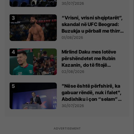
së
30/07/2026
“Vrisni, vrisni shqiptarët”,
skandal në UFC Beograd:
Buzukja u përball me thirrje
anti-shqiptare nga
01/08/2026
tribunat
Mirlind Daku mes lotëve
përshëndetet me Rubin
Kazanin, do të fitojë
miliona te Spartak Moska
02/08/2026
"Nëse është përfshirë, ka
gabuar rëndë, nuk i falet",
Abdixhiku i çon “selam”
Përparim Ramës
30/07/2026