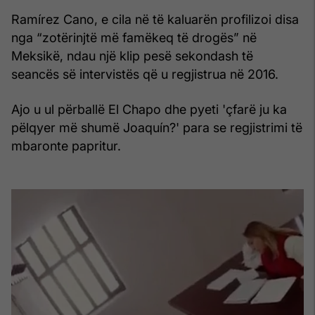
Ramírez Cano, e cila në të kaluarën profilizoi disa
nga “zotërinjtë më famëkeq të drogës” në
Meksikë, ndau një klip pesë sekondash të
seancës së intervistës që u regjistrua në 2016.
Ajo u ul përballë El Chapo dhe pyeti 'çfarë ju ka
pëlqyer më shumë Joaquín?' para se regjistrimi të
mbaronte papritur.