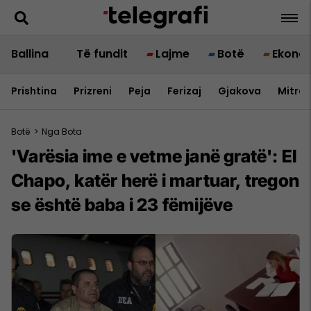
Ballina
Të fundit
Lajme
Botë
Ekono
Prishtina
Prizreni
Peja
Ferizaj
Gjakova
Mitrov
Botë
>
Nga Bota
'Varësia ime e vetme janë gratë': El
Chapo, katër herë i martuar, tregon
se është baba i 23 fëmijëve