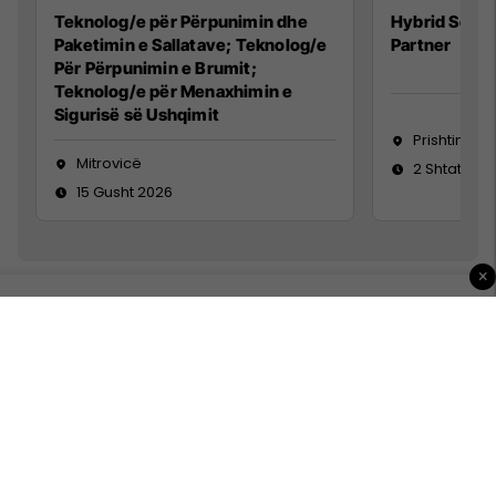
Teknolog/e për Përpunimin dhe
Hybrid Senio
Paketimin e Sallatave; Teknolog/e
Partner
Për Përpunimin e Brumit;
Teknolog/e për Menaxhimin e
Sigurisë së Ushqimit
Prishtinë
Mitrovicë
2 Shtator 2
15 Gusht 2026
×