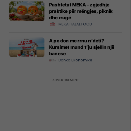
Pashtetat MEKA - zgjedhje
praktike për mëngjes, piknik
dhe rrugë
MEKA HALAL FOOD
A po don me rrnu n’deti?
Kursimet mund t’ju sjellin një
banesë
Banka Ekonomike