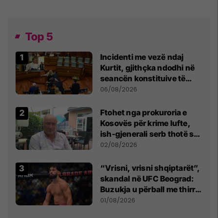
Top 5
Incidenti me vezë ndaj
Kurtit, gjithçka ndodhi në
seancën konstituive të
Kuvendit
06/08/2026
Ftohet nga prokuroria e
Kosovës për krime lufte,
ish-gjenerali serb thotë se
dikush e tradhtoi në
02/08/2026
Beograd
“Vrisni, vrisni shqiptarët”,
skandal në UFC Beograd:
Buzukja u përball me thirrje
anti-shqiptare nga
01/08/2026
tribunat