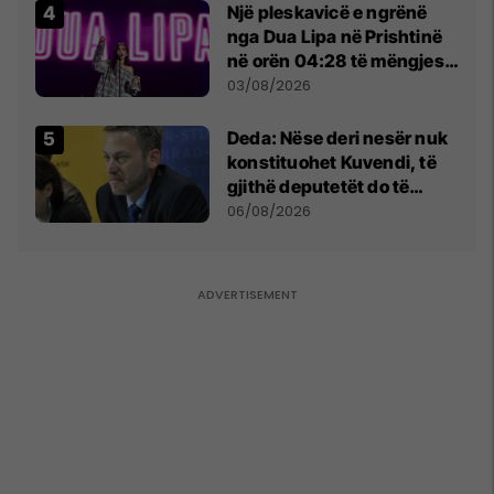
Një pleskavicë e ngrënë
nga Dua Lipa në Prishtinë
në orën 04:28 të mëngjesit
- dhe bota digjitale serbe
03/08/2026
shpall gjendjen e luftës
Deda: Nëse deri nesër nuk
konstituohet Kuvendi, të
gjithë deputetët do të
bëjnë shkelje të rëndë
06/08/2026
kushtetuese