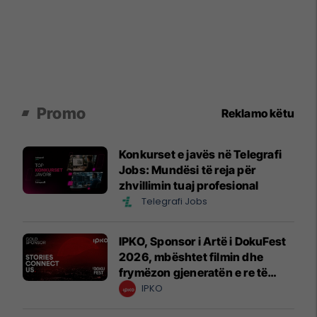
Promo
Reklamo këtu
Konkurset e javës në Telegrafi
Jobs: Mundësi të reja për
zhvillimin tuaj profesional
Telegrafi Jobs
IPKO, Sponsor i Artë i DokuFest
2026, mbështet filmin dhe
frymëzon gjeneratën e re të
krijuesve
IPKO