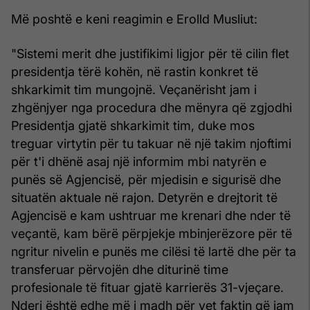
Më poshtë e keni reagimin e Erolld Musliut:
"Sistemi merit dhe justifikimi ligjor për të cilin flet
presidentja tërë kohën, në rastin konkret të
shkarkimit tim mungojnë. Veçanërisht jam i
zhgënjyer nga procedura dhe mënyra që zgjodhi
Presidentja gjatë shkarkimit tim, duke mos
treguar virtytin për tu takuar në një takim njoftimi
për t'i dhënë asaj një informim mbi natyrën e
punës së Agjencisë, për mjedisin e sigurisë dhe
situatën aktuale në rajon. Detyrën e drejtorit të
Agjencisë e kam ushtruar me krenari dhe nder të
veçantë, kam bërë përpjekje mbinjerëzore për të
ngritur nivelin e punës me cilësi të lartë dhe për ta
transferuar përvojën dhe diturinë time
profesionale të fituar gjatë karrierës 31-vjeçare.
Nderi është edhe më i madh për vet faktin që jam