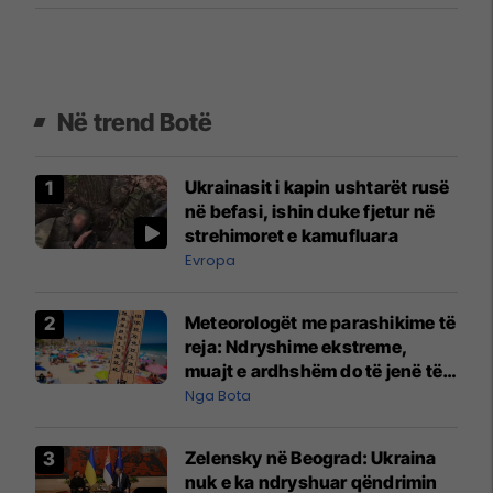
Në trend Botë
Ukrainasit i kapin ushtarët rusë
në befasi, ishin duke fjetur në
strehimoret e kamufluara
Evropa
Meteorologët me parashikime të
reja: Ndryshime ekstreme,
muajt e ardhshëm do të jenë të
pazakontë
Nga Bota
Zelensky në Beograd: Ukraina
nuk e ka ndryshuar qëndrimin