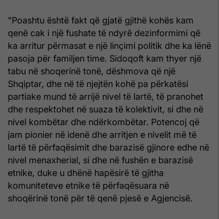
"Poashtu është fakt që gjatë gjithë kohës kam
qenë cak i një fushate të ndyrë dezinformimi që
ka arritur përmasat e një linçimi politik dhe ka lënë
pasoja për familjen time. Sidoqoft kam thyer një
tabu në shoqerinë tonë, dëshmova që një
Shqiptar, dhe në të njejtën kohë pa përkatësi
partiake mund të arrijë nivel të lartë, të pranohet
dhe respektohet në suaza të kolektivit, si dhe në
nivel kombëtar dhe ndërkombëtar. Potencoj që
jam pionier në idenë dhe arritjen e nivelit më të
lartë të përfaqësimit dhe barazisë gjinore edhe në
nivel menaxherial, si dhe në fushën e barazisë
etnike, duke u dhënë hapësirë ​​të gjitha
komuniteteve etnike të përfaqësuara në
shoqërinë tonë për të qenë pjesë e Agjencisë.