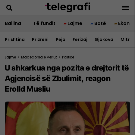
Ballina
Të fundit
Lajme
Botë
Ekono
Prishtina
Prizreni
Peja
Ferizaj
Gjakova
Mitrov
Lajme
>
Maqedonia e Veriut
>
Politikë
U shkarkua nga pozita e drejtorit të
Agjencisë së Zbulimit, reagon
Erolld Musliu