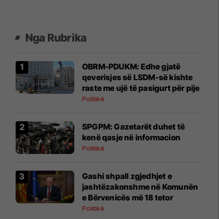
Nga Rubrika
OBRM-PDUKM: Edhe gjatë
qeverisjes së LSDM-së kishte
raste me ujë të pasigurt për pije
Politikë
SPGPM: Gazetarët duhet të
kenë qasje në informacion
Politikë
Gashi shpall zgjedhjet e
jashtëzakonshme në Komunën
e Bërvenicës më 18 tetor
Politikë