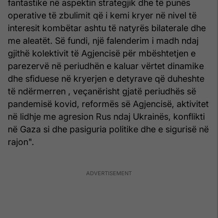
fantastike në aspektin strategjik dhe të punës
operative të zbulimit që i kemi kryer në nivel të
interesit kombëtar ashtu të natyrës bilaterale dhe
me aleatët. Së fundi, një falenderim i madh ndaj
gjithë kolektivit të Agjencisë për mbështetjen e
parezervë në periudhën e kaluar vërtet dinamike
dhe sfiduese në kryerjen e detyrave që duheshte
të ndërmerren , veçanërisht gjatë periudhës së
pandemisë kovid, reformës së Agjencisë, aktivitet
në lidhje me agresion Rus ndaj Ukrainës, konflikti
në Gaza si dhe pasiguria politike dhe e sigurisë në
rajon".