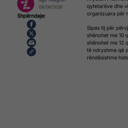
Nga
Telegrafi
qytetarëve dhe vi
09/06/2025
organizuara për n
Sipas tij për përv
shënohet me 10 qe
shënohet me 12 qe
të ndryshme që zh
rëndësishme hist