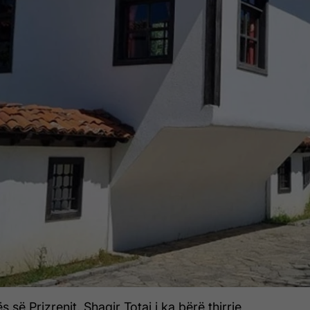
 së Prizrenit, Shaqir Totaj i ka bërë thirrje