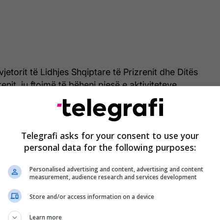
jetorit të Lidhjes Shqiptare të Prizrenit dhe Ditës
zrenit, ju ftojmë të bëheni pjesë e aktiviteteve
tistike që do të organizohen nga Komuna e
shprehur Totaj në rrjetet sociale, duke shpalosur
ktiviteteve për festat e qershorit.
Telegrafi asks for your consent to use your
personal data for the following purposes:
Personalised advertising and content, advertising and content
measurement, audience research and services development
Store and/or access information on a device
Learn more