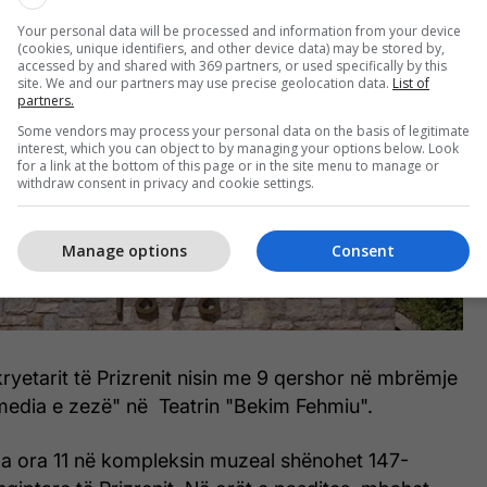
Your personal data will be processed and information from your device
(cookies, unique identifiers, and other device data) may be stored by,
accessed by and shared with 369 partners, or used specifically by this
site. We and our partners may use precise geolocation data.
List of
partners.
Some vendors may process your personal data on the basis of legitimate
interest, which you can object to by managing your options below. Look
for a link at the bottom of this page or in the site menu to manage or
withdraw consent in privacy and cookie settings.
Manage options
Consent
 kryetarit të Prizrenit nisin me 9 qershor në mbrëmje
edia e zezë" në Teatrin "Bekim Fehmiu".
a ora 11 në kompleksin muzeal shënohet 147-