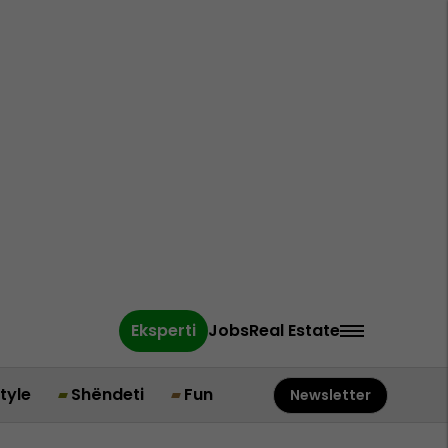
Eksperti
Jobs
Real Estate
style
Shëndeti
Fun
Newsletter