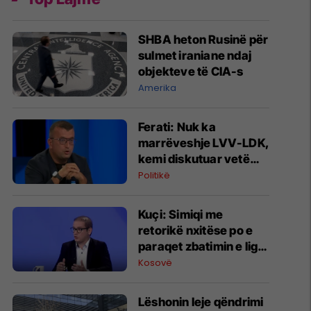
SHBA heton Rusinë për
sulmet iraniane ndaj
objekteve të CIA-s
Amerika
Ferati: Nuk ka
marrëveshje LVV-LDK,
kemi diskutuar vetëm
për parime
Politikë
Kuçi: Simiqi me
retorikë nxitëse po e
paraqet zbatimin e ligjit
në veri si "spastrim
Kosovë
etnik"
Lëshonin leje qëndrimi