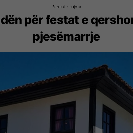
Prizreni
>
Lajme
dën për festat e qershor
pjesëmarrje