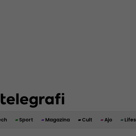
ech
Sport
Magazina
Cult
Ajo
Life