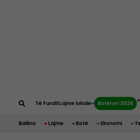
Të Fundit
Lajme lokale
Botërori 2026
Ballina
Lajme
Botë
Ekonomi
T