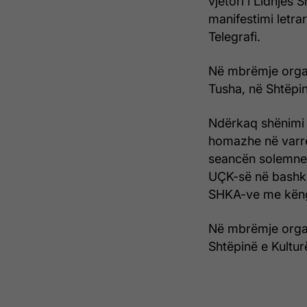
vjetori i Lidhjes 
manifestimi letrar
Telegrafi.
Në mbrëmje organ
Tusha, në Shtëpin
Ndërkaq shënimi i
homazhe në varr
seancën solemne
UÇK-së në bashkë
SHKA-ve me këng
Në mbrëmje organ
Shtëpinë e Kultur