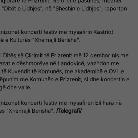
Shqiptare të Prizrenit. Në orët e pasdites, mbahet
 "Ditët e Lidhjes", në "Sheshin e Lidhjes", raporton
izohet koncerti festiv me mysafirin Kastriot
ë e Kulturës "Xhemajli Berisha".
 Ditës së Çlirimit të Prizrenit më 12 qershor nis me
ezat e dëshmorëve në Landovicë, vazhdon me
 të Kuvendit të Komunës, me akademinë e OVL e
punim me Komunën e Prizrenit, si dhe koncertin e
ë dhe valle.
izohet koncerti festiv me mysafiren Eli Fara në
ës "Xhemajli Berisha".
/Telegrafi/