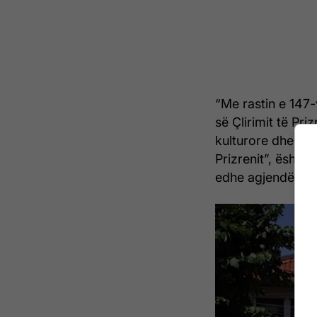
“Me rastin e 147-v
së Çlirimit të Pri
kulturore dhe ar
Prizrenit”, është 
edhe agjendën e a