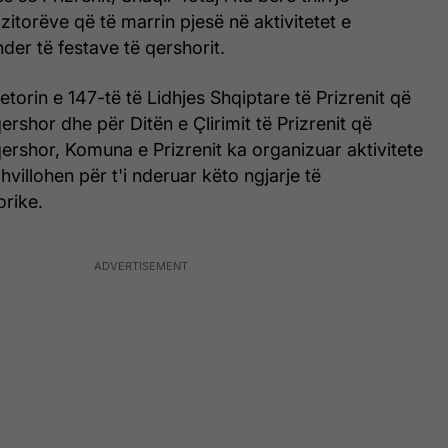
zitorëve që të marrin pjesë në aktivitetet e
der të festave të qershorit.
jetorin e 147-të të Lidhjes Shqiptare të Prizrenit që
rshor dhe për Ditën e Çlirimit të Prizrenit që
rshor, Komuna e Prizrenit ka organizuar aktivitete
villohen për t'i nderuar këto ngjarje të
orike.