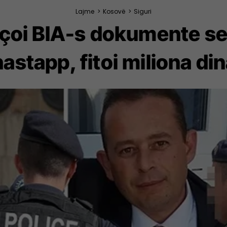
Lajme
>
Kosovë
>
Siguri
 i çoi BIA-s dokumente s
stapp, fitoi miliona di