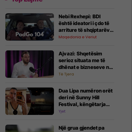
Nebi Rexhepi: BDI
është ideatori i çdo të
arriture të shqiptarëve
në Maqedoninë e
Maqedonia e Veriut
Veriut
Ajvazi: Shqetësim
serioz situata me të
dhënat e bizneseve në
faqen e ARBK-së
Të Tjera
Dua Lipa numëron orët
deri në Sunny Hill
Festival, këngëtarja
viziton hapësirën e
Yjet
festivalit para nisjes
Një grua gjendet pa