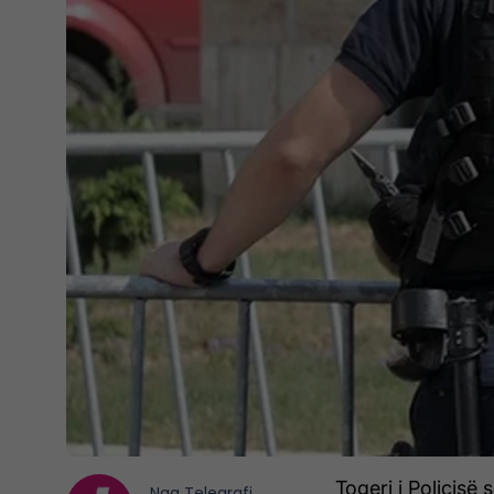
Togeri i Policisë
Nga
Telegrafi