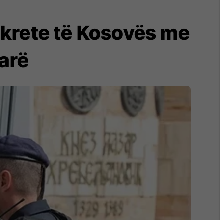
ekrete të Kosovës me
narë