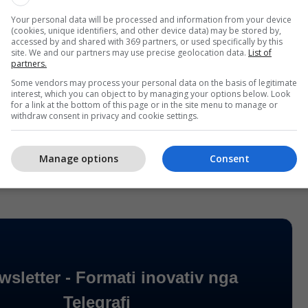
astApp” dhe “Telegram”, është takuar fizikisht
Your personal data will be processed and information from your device
grad me zyrtarin e BIA-s me nofkën “Qira”.
(cookies, unique identifiers, and other device data) may be stored by,
accessed by and shared with 369 partners, or used specifically by this
site. We and our partners may use precise geolocation data.
List of
le po ashtu i ka propozuar gjykatës që Jevtiqit t’i
partners.
 i funksioneve në administratën publike në
Some vendors may process your personal data on the basis of legitimate
5 vjetëve, vazhdimin e masës së paraburgimit,
interest, which you can object to by managing your options below. Look
for a link at the bottom of this page or in the site menu to manage or
 arme, parave të gatshme në vlerë prej 2 milionë
withdraw consent in privacy and cookie settings.
 si dhe 7 mijë e 3 euro, si pasuri e fituar me
 penale “Spiunazhi”. /KP/
Manage options
Consent