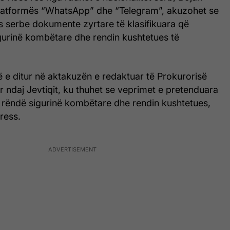
latformës “WhatsApp” dhe “Telegram”, akuzohet se
s serbe dokumente zyrtare të klasifikuara që
gurinë kombëtare dhe rendin kushtetues të
 e ditur në aktakuzën e redaktuar të Prokurorisë
ur ndaj Jevtiqit, ku thuhet se veprimet e pretenduara
r rëndë sigurinë kombëtare dhe rendin kushtetues,
ress.