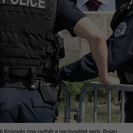
 së Kosovës nga radhët e nacionalitet serb, Bojan