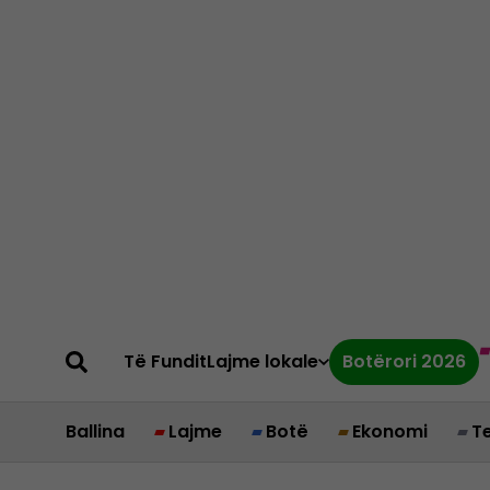
Të Fundit
Lajme lokale
Botërori 2026
Ballina
Lajme
Botë
Ekonomi
T