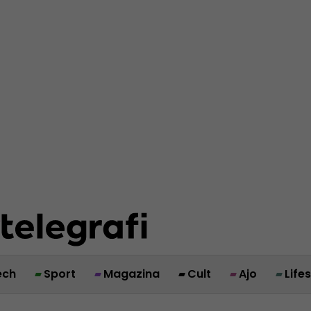
ech
Sport
Magazina
Cult
Ajo
Life