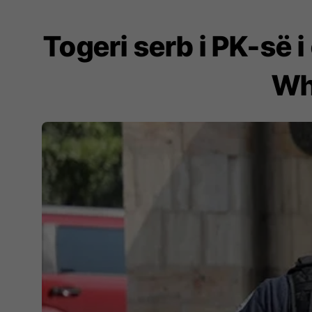
Togeri serb i PK-së
Wha