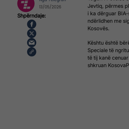
Jevtiq, përmes p
13/05/2026
i ka dërguar BIA-
ndërlidhen me si
Kosovës.
Kështu është bërë
Speciale të ngrit
të tij kanë cenua
shkruan KosovaP