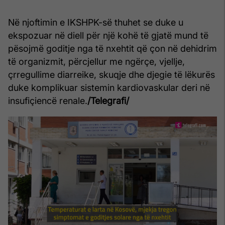
Në njoftimin e IKSHPK-së thuhet se duke u
ekspozuar në diell për një kohë të gjatë mund të
pësojmë goditje nga të nxehtit që çon në dehidrim
të organizmit, përcjellur me ngërçe, vjellje,
çrregullime diarreike, skuqje dhe djegie të lëkurës
duke komplikuar sistemin kardiovaskular deri në
insufiçiencë renale.
/Telegrafi/