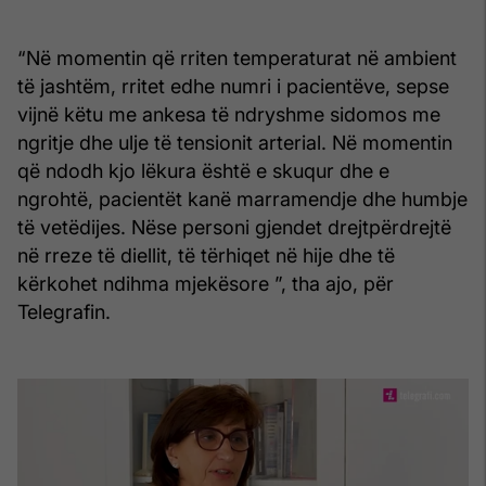
“Në momentin që rriten temperaturat në ambient
të jashtëm, rritet edhe numri i pacientëve, sepse
vijnë këtu me ankesa të ndryshme sidomos me
ngritje dhe ulje të tensionit arterial. Në momentin
që ndodh kjo lëkura është e skuqur dhe e
ngrohtë, pacientët kanë marramendje dhe humbje
të vetëdijes. Nëse personi gjendet drejtpërdrejtë
në rreze të diellit, të tërhiqet në hije dhe të
kërkohet ndihma mjekësore ”, tha ajo, për
Telegrafin.