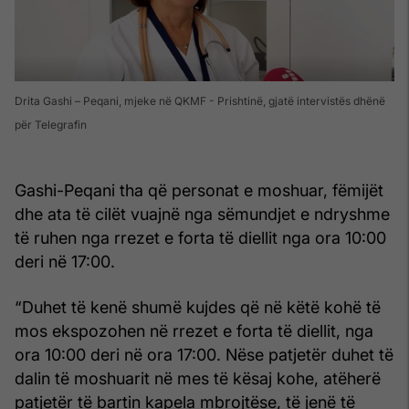
Drita Gashi – Peqani, mjeke në QKMF - Prishtinë, gjatë intervistës dhënë
për Telegrafin
Gashi-Peqani tha që personat e moshuar, fëmijët
dhe ata të cilët vuajnë nga sëmundjet e ndryshme
të ruhen nga rrezet e forta të diellit nga ora 10:00
deri në 17:00.
“Duhet të kenë shumë kujdes që në këtë kohë të
mos ekspozohen në rrezet e forta të diellit, nga
ora 10:00 deri në ora 17:00. Nëse patjetër duhet të
dalin të moshuarit në mes të kësaj kohe, atëherë
patjetër të bartin kapela mbrojtëse, të jenë të