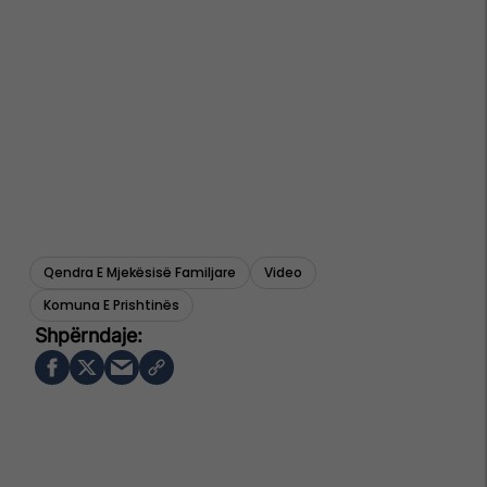
Qendra E Mjekësisë Familjare
Video
Komuna E Prishtinës