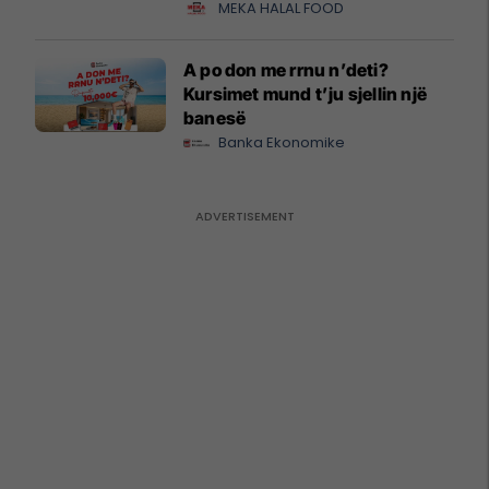
MEKA HALAL FOOD
A po don me rrnu n’deti?
Kursimet mund t’ju sjellin një
banesë
Banka Ekonomike