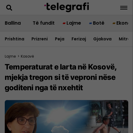
Ballina
Të fundit
Lajme
Botë
Ekono
Prishtina
Prizreni
Peja
Ferizaj
Gjakova
Mitrov
Lajme
>
Kosovë
Temperaturat e larta në Kosovë,
mjekja tregon si të veproni nëse
goditeni nga të nxehtit