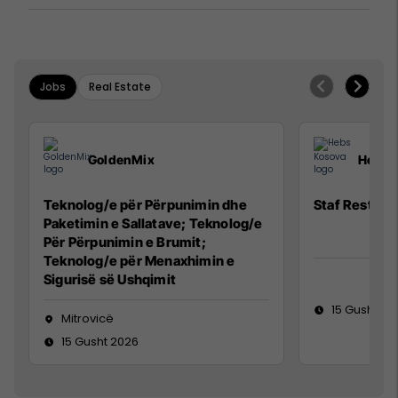
Jobs
Real Estate
GoldenMix
Hebs 
Teknolog/e për Përpunimin dhe
Staf Restora
Paketimin e Sallatave; Teknolog/e
Për Përpunimin e Brumit;
Teknolog/e për Menaxhimin e
Sigurisë së Ushqimit
15 Gusht 20
Mitrovicë
15 Gusht 2026