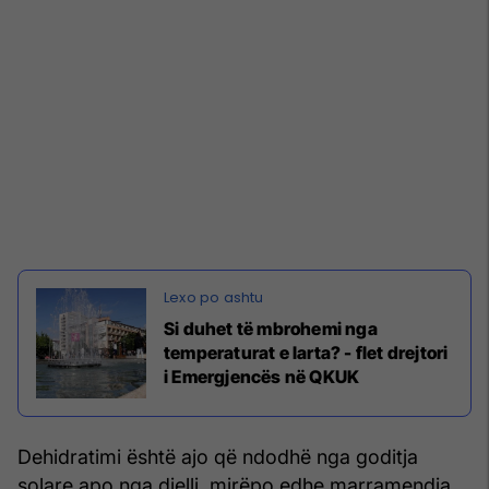
Si duhet të mbrohemi nga
temperaturat e larta? - flet drejtori
i Emergjencës në QKUK
Dehidratimi është ajo që ndodhë nga goditja
solare apo nga dielli, mirëpo edhe marramendja,