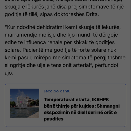
skuqja e lëkurës janë disa prej simptomave të një
goditje të tillë, sipas doktoreshës Drita.
“Kur ndodhë dehidratimi kemi skuqje të lëkurës,
marramendje molisje dhe kjo mund të dërgojë
edhe te influenca renale për shkak të goditjes
solare. Pacientë me goditje të fortë solare nuk
kemi pasur, mirëpo me simptoma të përgjithshme
si ngritje dhe ulje e tensionit arterial”, përfundoi
ajo.
Temperaturat e larta, IKSHPK
bënë thirrje për kujdes: Shmangni
ekspozimin në diell deri në orët e
pasdites