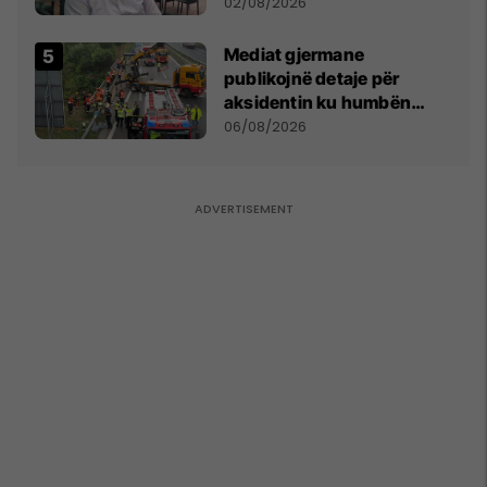
dikush e tradhtoi në
02/08/2026
Beograd
Mediat gjermane
publikojnë detaje për
aksidentin ku humbën
jetën tre mërgimtarë nga
06/08/2026
Komogllava e Ferizajt