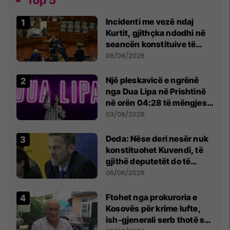
Top 5
Incidenti me vezë ndaj
Kurtit, gjithçka ndodhi në
seancën konstituive të
Kuvendit
06/08/2026
Një pleskavicë e ngrënë
nga Dua Lipa në Prishtinë
në orën 04:28 të mëngjesit
- dhe bota digjitale serbe
03/08/2026
shpall gjendjen e luftës
Deda: Nëse deri nesër nuk
konstituohet Kuvendi, të
gjithë deputetët do të
bëjnë shkelje të rëndë
06/08/2026
kushtetuese
Ftohet nga prokuroria e
Kosovës për krime lufte,
ish-gjenerali serb thotë se