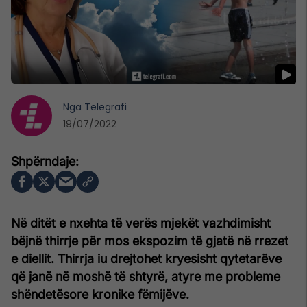
Nga
Telegrafi
19/07/2022
Në ditët e nxehta të verës mjekët vazhdimisht
bëjnë thirrje për mos ekspozim të gjatë në rrezet
e diellit. Thirrja iu drejtohet kryesisht qytetarëve
që janë në moshë të shtyrë, atyre me probleme
shëndetësore kronike fëmijëve.