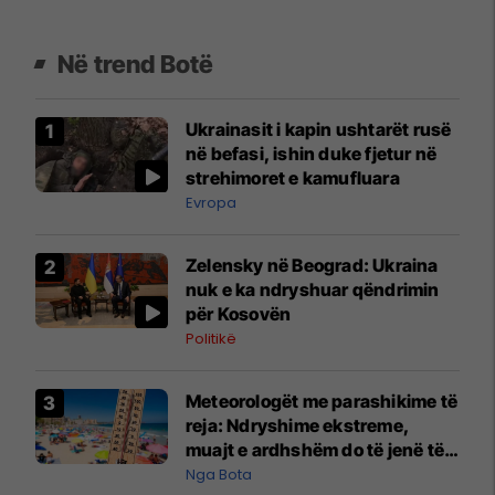
Në trend Botë
Ukrainasit i kapin ushtarët rusë
në befasi, ishin duke fjetur në
strehimoret e kamufluara
Evropa
Zelensky në Beograd: Ukraina
nuk e ka ndryshuar qëndrimin
për Kosovën
Politikë
Meteorologët me parashikime të
reja: Ndryshime ekstreme,
muajt e ardhshëm do të jenë të
pazakontë
Nga Bota