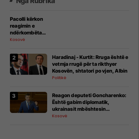
Nga Rubrika
Pacolli kërkon
reagimin e
ndërkombëtarë
ve pas
Kosovë
deklaratave të
Vuçiqit për
Haradinaj - Kurtit: Rruga është e
ndryshimin e
vetmja rrugë për ta rikthyer
rrjedhës së
Kosovën, shtatori po vjen, Albin
Ibrit
Politikë
Reagon deputeti Goncharenko:
Është gabim diplomatik,
ukrainasit mbështesin
pavarësinë e Kosovës
Kosovë