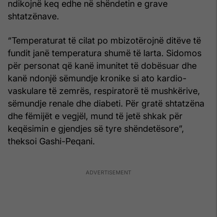
ndikojnë keq edhe në shëndetin e grave
shtatzënave.
“Temperaturat të cilat po mbizotërojnë ditëve të
fundit janë temperatura shumë të larta. Sidomos
për personat që kanë imunitet të dobësuar dhe
kanë ndonjë sëmundje kronike si ato kardio-
vaskulare të zemrës, respiratorë të mushkërive,
sëmundje renale dhe diabeti. Për gratë shtatzëna
dhe fëmijët e vegjël, mund të jetë shkak për
keqësimin e gjendjes së tyre shëndetësore”,
theksoi Gashi-Peqani.