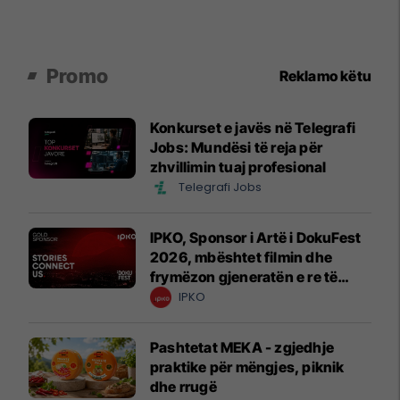
Promo
Reklamo këtu
Konkurset e javës në Telegrafi
Jobs: Mundësi të reja për
zhvillimin tuaj profesional
Telegrafi Jobs
IPKO, Sponsor i Artë i DokuFest
2026, mbështet filmin dhe
frymëzon gjeneratën e re të
krijuesve
IPKO
Pashtetat MEKA - zgjedhje
praktike për mëngjes, piknik
dhe rrugë