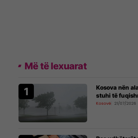
Më të lexuarat
Kosova nën al
stuhi të fuqis
Kosovë
21/07/2026