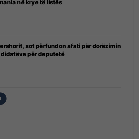
mania në krye të listës
qershorit, sot përfundon afati për dorëzimin
andidatëve për deputetë
1