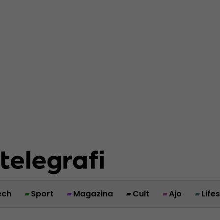
ech
Sport
Magazina
Cult
Ajo
Life