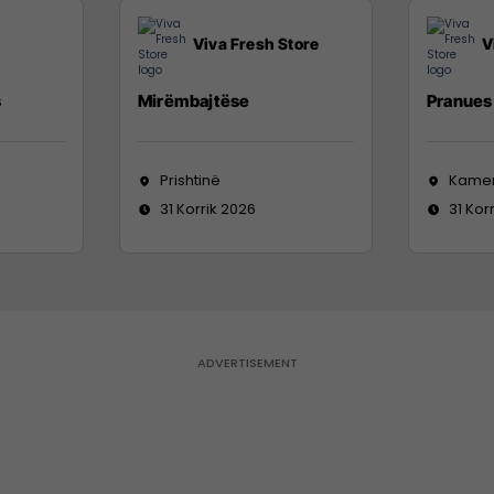
Viva Fresh Store
V
s
Mirëmbajtëse
Pranues 
Prishtinë
Kame
31 Korrik 2026
31 Kor