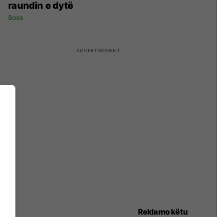
raundin e dytë
Boks
Reklamo këtu