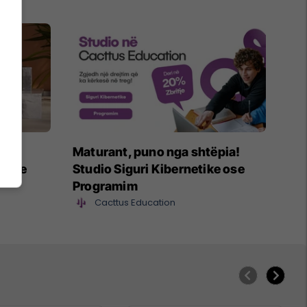
eg
Maturant, puno nga shtëpia!
shije
Studio Siguri Kibernetike ose
Programim
Cacttus Education