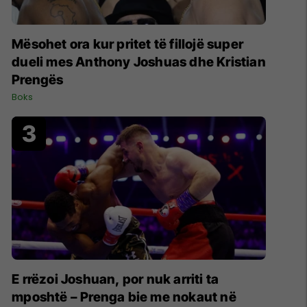
Mësohet ora kur pritet të fillojë super
dueli mes Anthony Joshuas dhe Kristian
Prengës
Boks
E rrëzoi Joshuan, por nuk arriti ta
mposhtë – Prenga bie me nokaut në