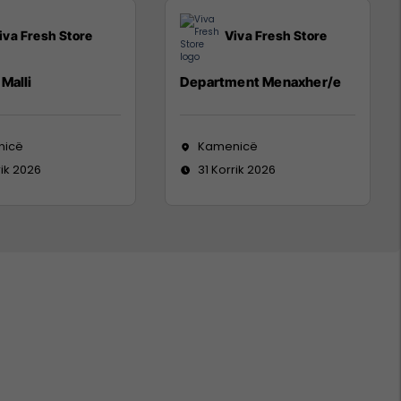
iva Fresh Store
Viva Fresh Store
Malli
Department Menaxher/e
nicë
Kamenicë
rik 2026
31 Korrik 2026