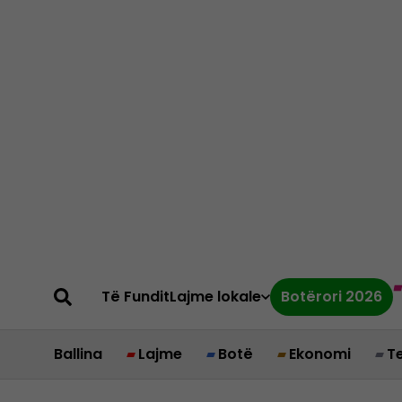
Të Fundit
Lajme lokale
Botërori 2026
Ballina
Lajme
Botë
Ekonomi
T