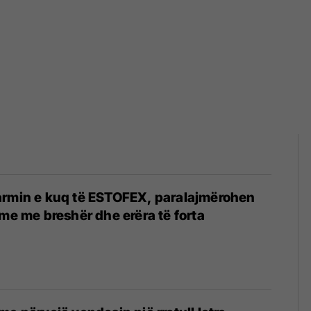
armin e kuq të ESTOFEX, paralajmërohen
hme me breshër dhe erëra të forta