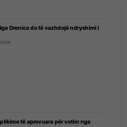
ga Drenica do të vazhdojë ndryshimi i
6/2026
aplikime të aprovuara për votim nga