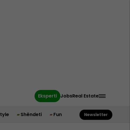
Eksperti
Jobs
Real Estate
style
Shëndeti
Fun
Newsletter