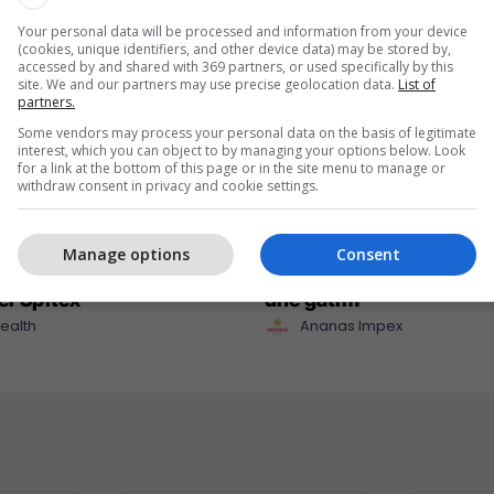
Your personal data will be processed and information from your device
(cookies, unique identifiers, and other device data) may be stored by,
accessed by and shared with 369 partners, or used specifically by this
site. We and our partners may use precise geolocation data.
List of
partners.
Some vendors may process your personal data on the basis of legitimate
interest, which you can object to by managing your options below. Look
for a link at the bottom of this page or in the site menu to manage or
withdraw consent in privacy and cookie settings.
strukturë dhe
Ananas Impex sjell në tr
Manage options
Consent
im: qasja që sjell Alba
produkte të reja për çdo 
ër Spitex
dhe gatim
ealth
Ananas Impex