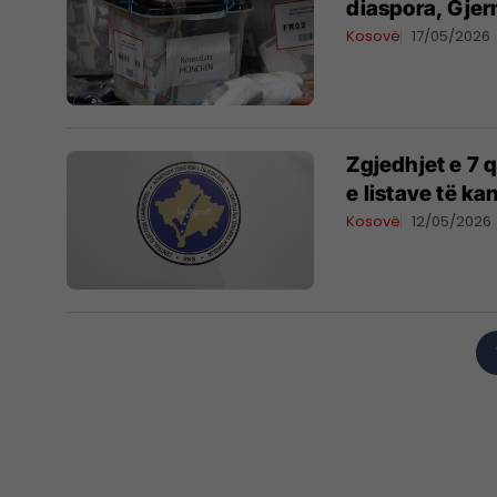
diaspora, Gjer
Kosovë
17/05/2026
Zgjedhjet e 7 
e listave të k
Kosovë
12/05/2026