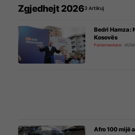
Zgjedhejt 2026
3 Artikuj
Bedri Hamza: N
Kosovës
Parlamentare
01/0
Afro 100 mijë 