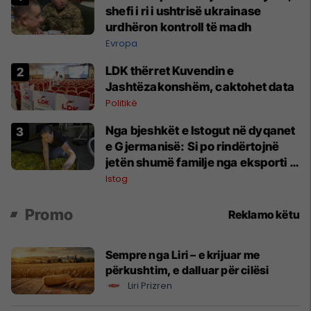
shefi i ri i ushtrisë ukrainase
urdhëron kontroll të madh
Evropa
LDK thërret Kuvendin e
Jashtëzakonshëm, caktohet data
Politikë
Nga bjeshkët e Istogut në dyqanet
e Gjermanisë: Si po rindërtojnë
jetën shumë familje nga eksporti i
bimëve mjekësore
Istog
Promo
Reklamo këtu
Sempre nga Liri – e krijuar me
përkushtim, e dalluar për cilësi
Liri Prizren