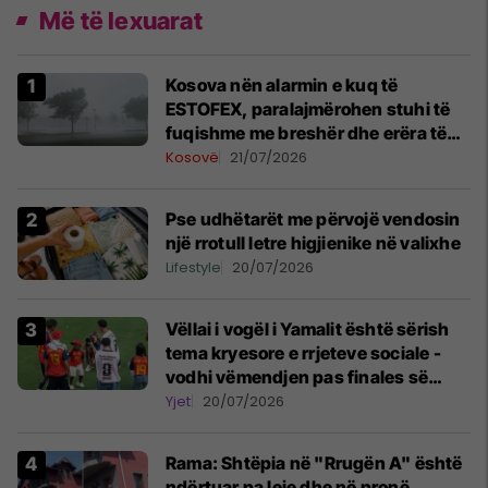
Më të lexuarat
Kosova nën alarmin e kuq të
ESTOFEX, paralajmërohen stuhi të
fuqishme me breshër dhe erëra të
forta
Kosovë
21/07/2026
Pse udhëtarët me përvojë vendosin
një rrotull letre higjienike në valixhe
Lifestyle
20/07/2026
Vëllai i vogël i Yamalit është sërish
tema kryesore e rrjeteve sociale -
vodhi vëmendjen pas finales së
Kupës së Botës
Yjet
20/07/2026
Rama: Shtëpia në "Rrugën A" është
ndërtuar pa leje dhe në pronë