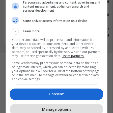
Avedo Kosovo
Darda
Personalised advertising and content, advertising and
content measurement, audience research and
services development
Recepsioniste
Vozitës me 
Store and/or access information on a device
Prishtinë
Prishtinë
Learn more
31 Korrik 2026
13 Gusht 2
Your personal data will be processed and information from
your device (cookies, unique identifiers, and other device
data) may be stored by, accessed by and shared with 369
partners, or used specifically by this site. We and our partners
may use precise geolocation data.
List of partners.
Some vendors may process your personal data on the basis
of legitimate interest, which you can object to by managing
your options below. Look for a link at the bottom of this page
or in the site menu to manage or withdraw consent in privacy
and cookie settings.
Consent
Manage options