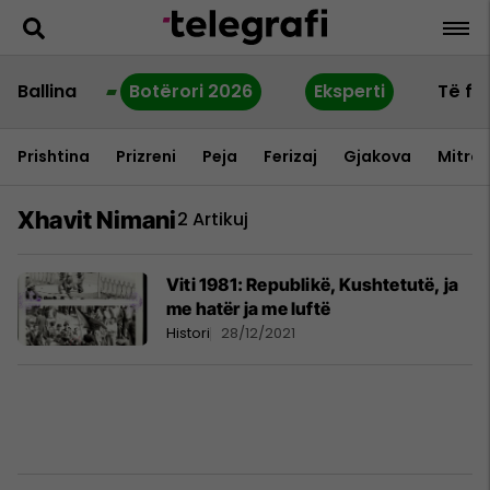
Ballina
Botërori 2026
Eksperti
Të fu
Prishtina
Prizreni
Peja
Ferizaj
Gjakova
Mitrov
Xhavit Nimani
2 Artikuj
Viti 1981: Republikë, Kushtetutë, ja
me hatër ja me luftë
Histori
28/12/2021