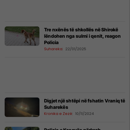
Tre nxënës të shkollës në Shirokë
lëndohen nga sulmi i qenit, reagon
Policia
Suhareka
22/01/2025
Digjet një shtëpi në fshatin Vraniq të
Suharekës
Kronika e Zezë
10/11/2024