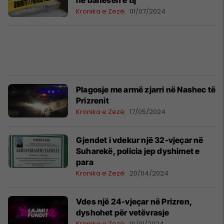
në banesën e tij
Kronika e Zezë
01/07/2024
Plagosje me armë zjarri në Nashec të
Prizrenit
Kronika e Zezë
17/05/2024
Gjendet i vdekur një 32-vjeçar në
Suharekë, policia jep dyshimet e
para
Kronika e Zezë
20/04/2024
Vdes një 24-vjeçar në Prizren,
dyshohet për vetëvrasje
Kronika e Zezë
10/01/2024