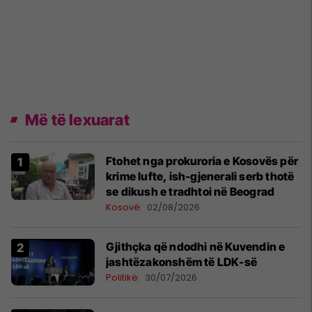
Më të lexuarat
Ftohet nga prokuroria e Kosovës për
krime lufte, ish-gjenerali serb thotë
se dikush e tradhtoi në Beograd
Kosovë
02/08/2026
Gjithçka që ndodhi në Kuvendin e
jashtëzakonshëm të LDK-së
Politikë
30/07/2026