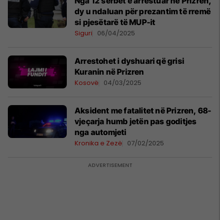
Nga 12 serbët e arrestuar në Prizren,
dy u ndaluan për prezantim të rremë
si pjesëtarë të MUP-it
Siguri
06/04/2025
Arrestohet i dyshuari që grisi
Kuranin në Prizren
Kosovë
04/03/2025
Aksident me fatalitet në Prizren, 68-
vjeçarja humb jetën pas goditjes
nga automjeti
Kronika e Zezë
07/02/2025