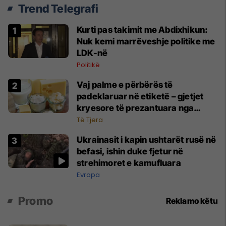
Trend Telegrafi
Kurti pas takimit me Abdixhikun:
Nuk kemi marrëveshje politike me
LDK-në
Politikë
Vaj palme e përbërës të
padeklaruar në etiketë – gjetjet
kryesore të prezantuara nga
AUV-i pas kontrollit në sektorin e
Të Tjera
qumështit
Ukrainasit i kapin ushtarët rusë në
befasi, ishin duke fjetur në
strehimoret e kamufluara
Evropa
Promo
Reklamo këtu