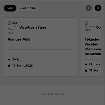
Jobs
Real Estate
Viva Fresh Store
Gold
Pranues Malli
Teknolog/e 
Paketimin e
Përpunimin 
Menaxhimin 
Ferizaj
Mitrovicë
19 Gusht 2026
15 Gusht 2