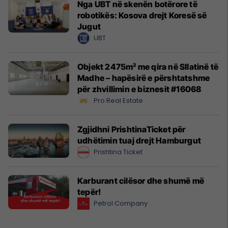
Nga UBT në skenën botërore të
robotikës: Kosova drejt Koresë së
Jugut
UBT
Objekt 2475m² me qira në Sllatinë të
Madhe – hapësirë e përshtatshme
për zhvillimin e biznesit #16068
Pro Real Estate
Zgjidhni PrishtinaTicket për
udhëtimin tuaj drejt Hamburgut
Prishtina Ticket
Karburant cilësor dhe shumë më
tepër!
Petrol Company