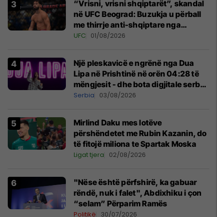
“Vrisni, vrisni shqiptarët”, skandal
në UFC Beograd: Buzukja u përball
me thirrje anti-shqiptare nga
tribunat
UFC
01/08/2026
Një pleskavicë e ngrënë nga Dua
Lipa në Prishtinë në orën 04:28 të
mëngjesit - dhe bota digjitale serbe
shpall gjendjen e luftës
Serbia
03/08/2026
Mirlind Daku mes lotëve
përshëndetet me Rubin Kazanin, do
të fitojë miliona te Spartak Moska
Ligat tjera
02/08/2026
"Nëse është përfshirë, ka gabuar
rëndë, nuk i falet", Abdixhiku i çon
“selam” Përparim Ramës
Politikë
30/07/2026