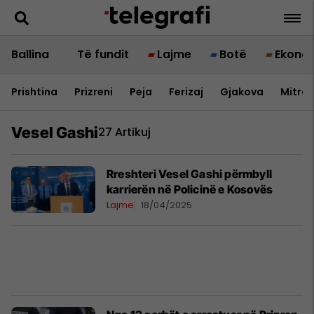
Ballina
Të fundit
Lajme
Botë
Ekono
Prishtina
Prizreni
Peja
Ferizaj
Gjakova
Mitrov
Vesel Gashi
27 Artikuj
Rreshteri Vesel Gashi përmbyll
karrierën në Policinë e Kosovës
Lajme
18/04/2025