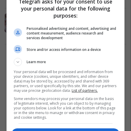
Telegrafi asks for your consent to use
your personal data for the following
purposes:
Ekspertët analizojnë rastin e
grabitjes në Suharekë: U krye gjatë
Personalised advertising and content, advertising and
ndërrimit të orareve të policisë
content measurement, audience research and
Siguri
22/11/2023
services development
Store and/or access information on a device
1
Learn more
Your personal data will be processed and information from
your device (cookies, unique identifiers, and other device
data) may be stored by, accessed by and shared with 369
partners, or used specifically by this site. We and our partners
may use precise geolocation data.
List of partners.
Some vendors may process your personal data on the basis
of legitimate interest, which you can object to by managing
your options below. Look for a link at the bottom of this page
or in the site menu to manage or withdraw consent in privacy
and cookie settings.