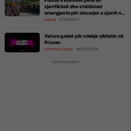
Policia e Kosovës përkrah
zjarrfikësit dhe shërbimet
emergjente për shuarjen e zjarrit në
Prevallë
Lajme
11/08/2024
Vetura godet për vdekje çiklistin në
Prizren
Kronika e Zezë
06/07/2024