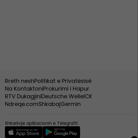
Rreth nesh
Politikat e Privatësisë
Na Kontaktoni
Prokurimi i Hapur
RTV Dukagjini
Deutsche Welle
ICK
Ndreqe.com
Shkabaj
Germin
Shkarkoje aplikacionin e Telegrafit