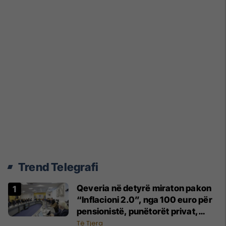
Trend Telegrafi
Qeveria në detyrë miraton pakon
“Inflacioni 2.0”, nga 100 euro për
pensionistë, punëtorët privat,
fëmijë dhe studentë
Të Tjera