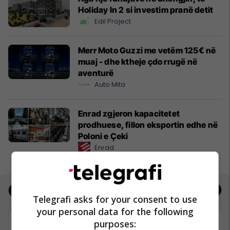
Holiday In 2 si investim pranë detit
Edil Project
Merr Moto Guzzi me vetëm 125€ në
muaj - dhe ktheje çdo rrugë në
aventurë
Auto Mita
Enrad zgjeron kapacitetet
prodhuese, fillon eksportin edhe në
Poloni e Çeki
Enrad
Jobs
Real Estate
Telegrafi asks for your consent to use
your personal data for the following
purposes: