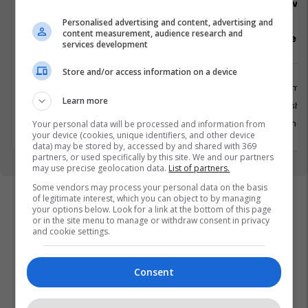
Viva Fresh Store
Viva 
Personalised advertising and content, advertising and
content measurement, audience research and
Sektorist/e
Arkatar/e
services development
Store and/or access information on a device
Shërbime te Klientëve
Shërbime 
Learn more
Dragash
Dragash
7 Qershor 2026
7 Qershor
Your personal data will be processed and information from
your device (cookies, unique identifiers, and other device
data) may be stored by, accessed by and shared with 369
partners, or used specifically by this site. We and our partners
may use precise geolocation data.
List of partners.
Some vendors may process your personal data on the basis
of legitimate interest, which you can object to by managing
your options below. Look for a link at the bottom of this page
or in the site menu to manage or withdraw consent in privacy
and cookie settings.
Consent