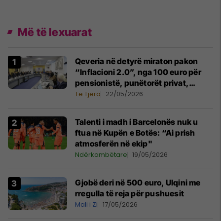
Më të lexuarat
Qeveria në detyrë miraton pakon
“Inflacioni 2.0”, nga 100 euro për
pensionistë, punëtorët privat,
fëmijë dhe studentë
Të Tjera
22/05/2026
Talenti i madh i Barcelonës nuk u
ftua në Kupën e Botës: “Ai prish
atmosferën në ekip"
Ndërkombëtare
19/05/2026
Gjobë deri në 500 euro, Ulqini me
rregulla të reja për pushuesit
Mali i Zi
17/05/2026