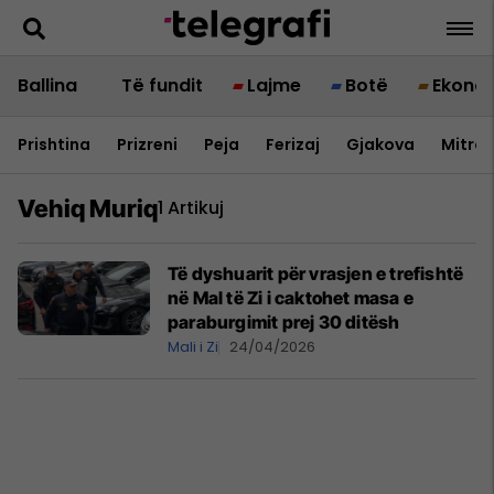
Ballina
Të fundit
Lajme
Botë
Ekono
Prishtina
Prizreni
Peja
Ferizaj
Gjakova
Mitrov
Vehiq Muriq
1 Artikuj
Të dyshuarit për vrasjen e trefishtë
në Mal të Zi i caktohet masa e
paraburgimit prej 30 ditësh
Mali i Zi
24/04/2026