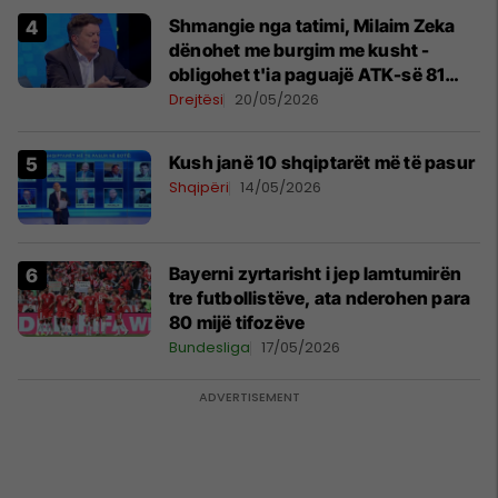
Shmangie nga tatimi, Milaim Zeka
dënohet me burgim me kusht -
obligohet t'ia paguajë ATK-së 81
mijë euro
Drejtësi
20/05/2026
Kush janë 10 shqiptarët më të pasur
Shqipëri
14/05/2026
Bayerni zyrtarisht i jep lamtumirën
tre futbollistëve, ata nderohen para
80 mijë tifozëve
Bundesliga
17/05/2026