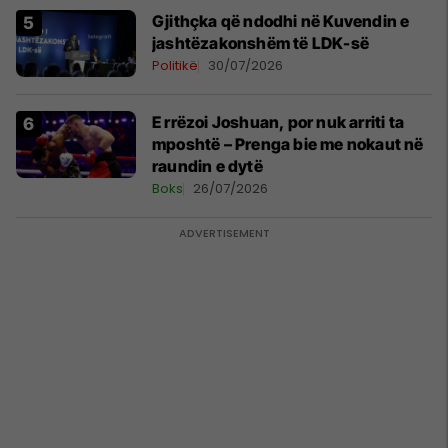
Gjithçka që ndodhi në Kuvendin e
jashtëzakonshëm të LDK-së
Politikë
30/07/2026
E rrëzoi Joshuan, por nuk arriti ta
mposhtë – Prenga bie me nokaut në
raundin e dytë
Boks
26/07/2026