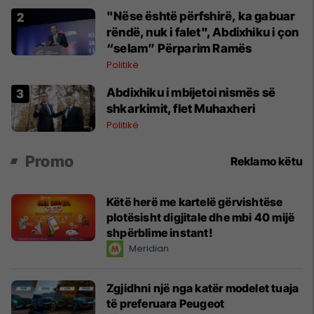
"Nëse është përfshirë, ka gabuar
rëndë, nuk i falet", Abdixhiku i çon
“selam” Përparim Ramës
Politikë
Abdixhiku i mbijetoi nismës së
shkarkimit, flet Muhaxheri
Politikë
Promo
Reklamo këtu
Këtë herë me kartelë gërvishtëse
plotësisht digjitale dhe mbi 40 mijë
shpërblime instant!
Meridian
Zgjidhni një nga katër modelet tuaja
të preferuara Peugeot