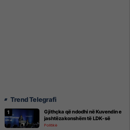
Trend Telegrafi
Gjithçka që ndodhi në Kuvendin e
jashtëzakonshëm të LDK-së
Politikë