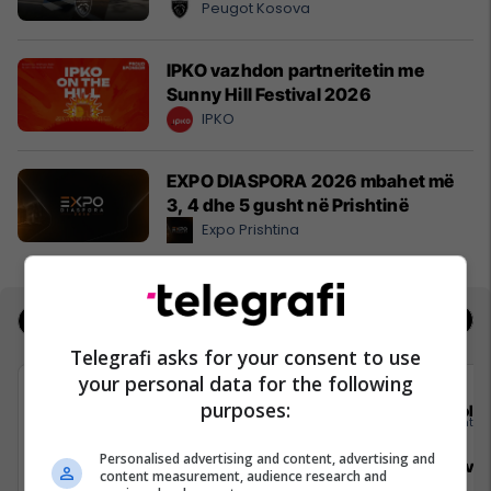
Peugot Kosova
IPKO vazhdon partneritetin me
Sunny Hill Festival 2026
IPKO
EXPO DIASPORA 2026 mbahet më
3, 4 dhe 5 gusht në Prishtinë
Expo Prishtina
Jobs
Real Estate
Telegrafi asks for your consent to use
your personal data for the following
purposes:
Elkos Group
Sola
Personalised advertising and content, advertising and
Specialist Mishi (Kasap)
Sales Deve
content measurement, audience research and
Manager