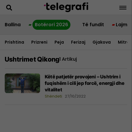
Ballina
Botërori 2026
Të fundit
Lajme
Prishtina
Prizreni
Peja
Ferizaj
Gjakova
Mitrov
Ushtrimet Qikong
1 Artikuj
Këtë patjetër provojeni – Ushtrim i
fuqishëm i cili jep forcë, energji dhe
vitalitet
Shëndeti
27/10/2022