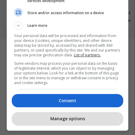
services development
Ferizaj
Prishtinë
Store and/or access information on a device
3 Gusht 2026
29 Gusht 
Learn more
Your personal data will be processed and information from
your device (cookies, unique identifiers, and other device
data) may be stored by, accessed by and shared with 369
partners, or used specifically by this site. We and our partners
may use precise geolocation data.
List of partners.
Some vendors may process your personal data on the basis
of legitimate interest, which you can object to by managing
your options below. Look for a link at the bottom of this page
or in the site menu to manage or withdraw consent in privacy
and cookie settings.
Consent
Manage options