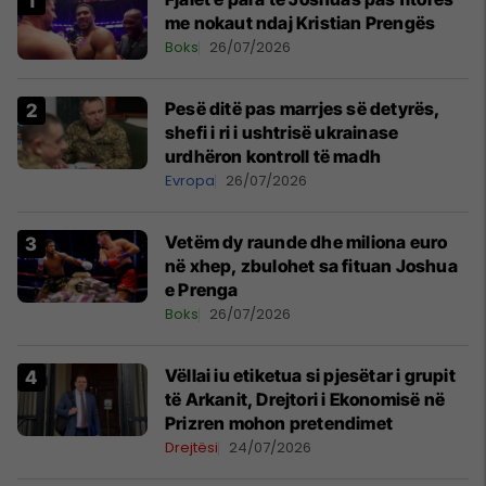
me nokaut ndaj Kristian Prengës
Boks
26/07/2026
Pesë ditë pas marrjes së detyrës,
shefi i ri i ushtrisë ukrainase
urdhëron kontroll të madh
Evropa
26/07/2026
Vetëm dy raunde dhe miliona euro
në xhep, zbulohet sa fituan Joshua
e Prenga
Boks
26/07/2026
Vëllai iu etiketua si pjesëtar i grupit
të Arkanit, Drejtori i Ekonomisë në
Prizren mohon pretendimet
Drejtësi
24/07/2026