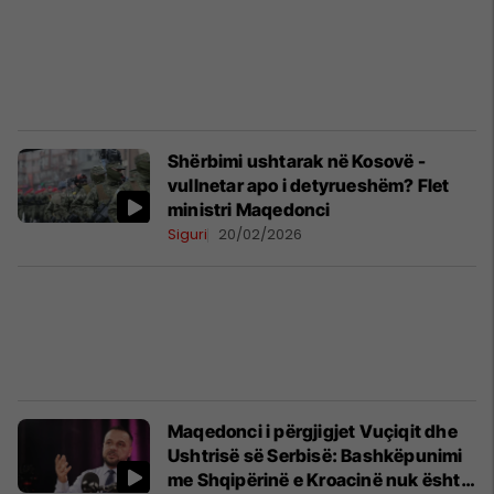
Shërbimi ushtarak në Kosovë -
vullnetar apo i detyrueshëm? Flet
ministri Maqedonci
Siguri
20/02/2026
Maqedonci i përgjigjet Vuçiqit dhe
Ushtrisë së Serbisë: Bashkëpunimi
me Shqipërinë e Kroacinë nuk është