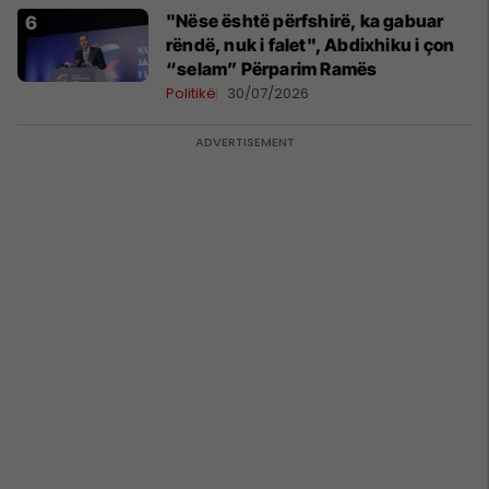
"Nëse është përfshirë, ka gabuar
rëndë, nuk i falet", Abdixhiku i çon
“selam” Përparim Ramës
Politikë
30/07/2026