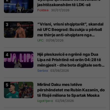
jashtëzakonshëm të LDK-së
Politikë
30/07/2026
“Vrisni, vrisni shqiptarët”, skandal
në UFC Beograd: Buzukja u përball
me thirrje anti-shqiptare nga
tribunat
UFC
01/08/2026
Një pleskavicë e ngrënë nga Dua
Lipa në Prishtinë në orën 04:28 të
mëngjesit - dhe bota digjitale serbe
shpall gjendjen e luftës
Serbia
03/08/2026
Mirlind Daku mes lotëve
përshëndetet me Rubin Kazanin, do
të fitojë miliona te Spartak Moska
Ligat tjera
02/08/2026