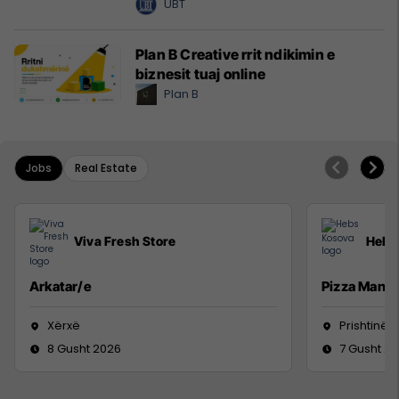
UBT
Plan B Creative rrit ndikimin e
biznesit tuaj online
Plan B
Jobs
Real Estate
Viva Fresh Store
Hebs
Arkatar/e
Pizza Man
Xërxë
Prishtinë
8 Gusht 2026
7 Gusht 2