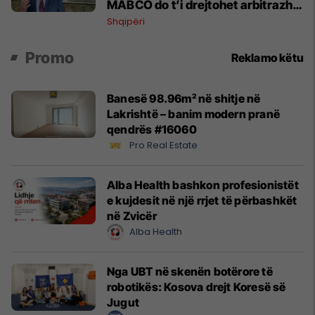
MABCO do t’i drejtohet arbitrazhit
ndërkombëtar
Shqipëri
Promo
Reklamo këtu
Banesë 98.96m² në shitje në
Lakrishtë – banim modern pranë
qendrës #16060
Pro Real Estate
Alba Health bashkon profesionistët
e kujdesit në një rrjet të përbashkët
në Zvicër
Alba Health
Nga UBT në skenën botërore të
robotikës: Kosova drejt Koresë së
Jugut