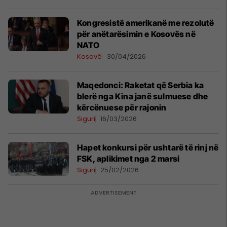
Kongresistë amerikanë me rezolutë
për anëtarësimin e Kosovës në
NATO
Kosovë
30/04/2026
Maqedonci: Raketat që Serbia ka
blerë nga Kina janë sulmuese dhe
kërcënuese për rajonin
Siguri
16/03/2026
Hapet konkursi për ushtarë të rinj në
FSK, aplikimet nga 2 marsi
Siguri
25/02/2026