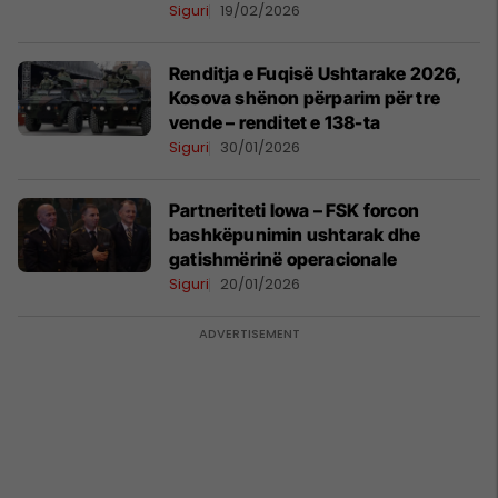
kërcënim për askënd
Siguri
19/02/2026
Renditja e Fuqisë Ushtarake 2026,
Kosova shënon përparim për tre
vende – renditet e 138-ta
Siguri
30/01/2026
Partneriteti Iowa – FSK forcon
bashkëpunimin ushtarak dhe
gatishmërinë operacionale
Siguri
20/01/2026