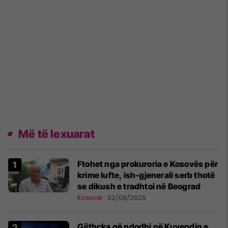
Më të lexuarat
Ftohet nga prokuroria e Kosovës për
krime lufte, ish-gjenerali serb thotë
se dikush e tradhtoi në Beograd
Kosovë
02/08/2026
Gjithçka që ndodhi në Kuvendin e