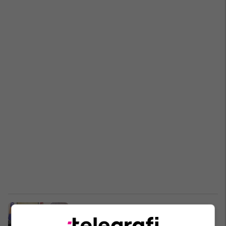
Kontrata me AM General për
sistemet HUMVEE Hawkeye,