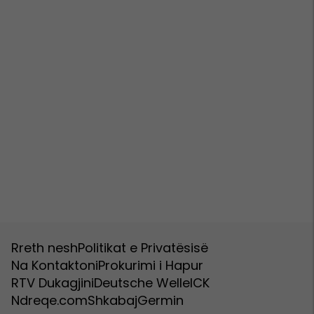
Rreth nesh
Politikat e Privatësisë
Na Kontaktoni
Prokurimi i Hapur
RTV Dukagjini
Deutsche Welle
ICK
Ndreqe.com
Shkabaj
Germin