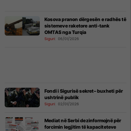
Kosova pranon dërgesën e radhës të
sistemeve raketore anti-tank
OMTAS nga Turqia
Siguri
06/01/2026
Fondi i Sigurisë sekret– buxheti për
ushtrinë publik
Siguri
02/01/2026
Mediat në Serbi dezinformojnë për
forcimin legjitim të kapaciteteve