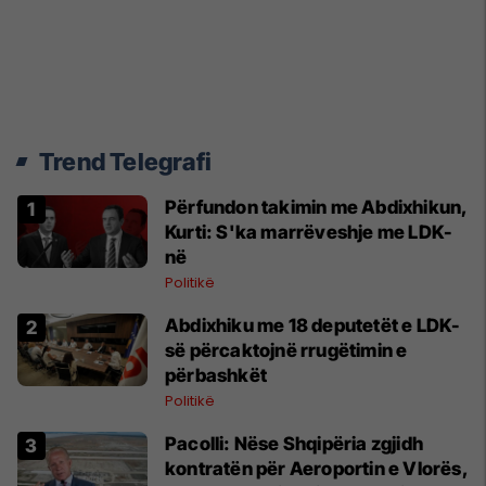
Trend Telegrafi
Përfundon takimin me Abdixhikun,
Kurti: S'ka marrëveshje me LDK-
në
Politikë
Abdixhiku me 18 deputetët e LDK-
së përcaktojnë rrugëtimin e
përbashkët
Politikë
Pacolli: Nëse Shqipëria zgjidh
kontratën për Aeroportin e Vlorës,