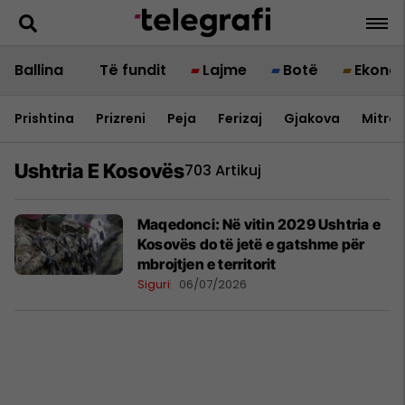
Ballina
Të fundit
Lajme
Botë
Ekono
Prishtina
Prizreni
Peja
Ferizaj
Gjakova
Mitrov
Ushtria E Kosovës
703 Artikuj
Maqedonci: Në vitin 2029 Ushtria e
Kosovës do të jetë e gatshme për
mbrojtjen e territorit
Siguri
06/07/2026