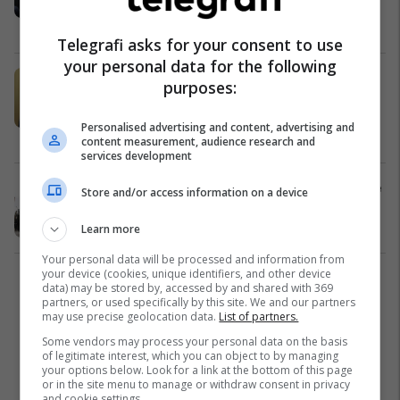
Maqedonci publikon pamje: FSK po
kalon në një fazë tjetër zhvillimi
Siguri
17/12/2025
Telegrafi asks for your consent to use
your personal data for the following
Haradinaj për 7 vjetorin e Ushtrisë:
purposes:
Formimi i saj vulosi sovranitetin e
Kosovës
Personalised advertising and content, advertising and
Kosovë
14/12/2025
content measurement, audience research and
services development
​Shtatë vjet nga formimi i Ushtrisë së
Store and/or access information on a device
Kosovës
Kosovë
14/12/2025
Learn more
Your personal data will be processed and information from
your device (cookies, unique identifiers, and other device
1
data) may be stored by, accessed by and shared with 369
partners, or used specifically by this site. We and our partners
may use precise geolocation data.
List of partners.
Some vendors may process your personal data on the basis
of legitimate interest, which you can object to by managing
your options below. Look for a link at the bottom of this page
or in the site menu to manage or withdraw consent in privacy
and cookie settings.