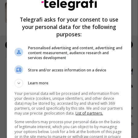
Sallamet MEKA – praktike për çdo
ditë, gjithmonë në tryezën familjare
Telegrafi asks for your consent to use
MEKA HALAL FOOD
your personal data for the following
purposes:
Jobs
Real Estate
Personalised advertising and content, advertising and
content measurement, audience research and
services development
staffiX
Sola
Store and/or access information on a device
Learn more
Chief Operating Officer
Telesales E
Your personal data will be processed and information from
your device (cookies, unique identifiers, and other device
data) may be stored by, accessed by and shared with 369
Menaxhment
Marketing
partners, or used specifically by this site. We and our partners
may use precise geolocation data.
List of partners.
Prishtinë
Kosovë
Some vendors may process your personal data on the basis
17 Maj 2026
21 Maj 202
of legitimate interest, which you can object to by managing
your options below. Look for a link at the bottom of this page
or in the site menu to manage or withdraw consent in privacy