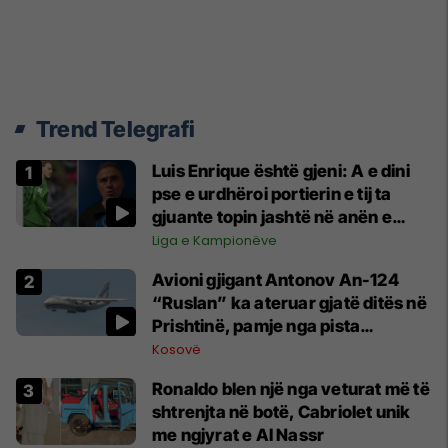
Trend Telegrafi
Luis Enrique është gjeni: A e dini
pse e urdhëroi portierin e tij ta
gjuante topin jashtë në anën e
majtë?
Liga e Kampionëve
Avioni gjigant Antonov An-124
“Ruslan” ka ateruar gjatë ditës në
Prishtinë, pamje nga pista
publikohen edhe në rrjete sociale
Kosovë
Ronaldo blen një nga veturat më të
shtrenjta në botë, Cabriolet unik
me ngjyrat e Al Nassr