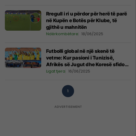
Rregull i ri u përdor për herë të parë
në Kupën e Botës për Klube, të
gjithë u mahnitën
Ndërkombëtare
18/06/2025
Futbolli global në një skenë të
vetme: Kur pasioni i Tunizisë,
Afrikës së Jugut dhe Koresë sfidon
elitën
Ligat tjera
16/06/2025
1