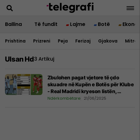
Ballina
Të fundit
Lajme
Botë
Ekono
Prishtina
Prizreni
Peja
Ferizaj
Gjakova
Mitrov
Ulsan Hd
3 Artikuj
Zbulohen pagat vjetore të çdo
skuadre në Kupën e Botës për Klube
- Real Madridi kryeson listën,
Auckland City me 'lëmoshë'
Ndërkombëtare
21/06/2025