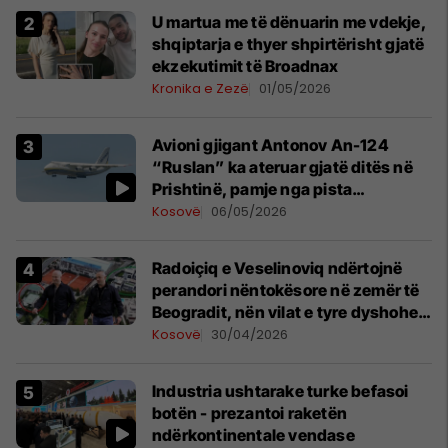
U martua me të dënuarin me vdekje,
shqiptarja e thyer shpirtërisht gjatë
ekzekutimit të Broadnax
Kronika e Zezë
01/05/2026
Avioni gjigant Antonov An-124
“Ruslan” ka ateruar gjatë ditës në
Prishtinë, pamje nga pista
publikohen edhe në rrjete sociale
Kosovë
06/05/2026
Radoiçiq e Veselinoviq ndërtojnë
perandori nëntokësore në zemër të
Beogradit, nën vilat e tyre dyshohet
se po bëjnë bunkerë
Kosovë
30/04/2026
Industria ushtarake turke befasoi
botën - prezantoi raketën
ndërkontinentale vendase