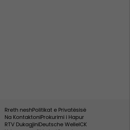
Rreth nesh
Politikat e Privatësisë
Na Kontaktoni
Prokurimi i Hapur
RTV Dukagjini
Deutsche Welle
ICK