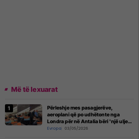
Më të lexuarat
Përleshje mes pasagjerëve,
aeroplani që po udhëtonte nga
Londra për në Antalia bëri 'një ulje
emergjente' në Prishtinë
Evropa
03/05/2026