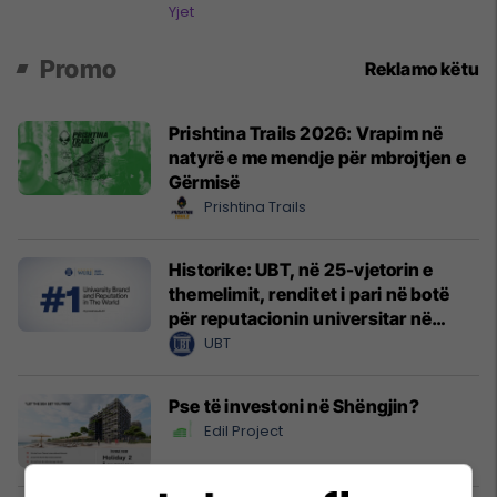
Yjet
Promo
Reklamo këtu
Prishtina Trails 2026: Vrapim në
natyrë e me mendje për mbrojtjen e
Gërmisë
Prishtina Trails
Historike: UBT, në 25-vjetorin e
themelimit, renditet i pari në botë
për reputacionin universitar në
WURI 2026
UBT
Pse të investoni në Shëngjin?
Edil Project