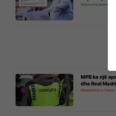
Ndërkombëtare
08
MPB ka një ape
dhe Real Madri
Maqedonia e Veriut