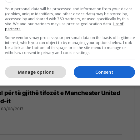
/08/2017
Your personal data will be processed and information from your device
(cookies, unique identifiers, and other device data) may be stored by,
accessed by and shared with 369 partners, or used specifically by this
site. We and our partners may use precise geolocation data.
List of
partners.
Some vendors may process your personal data on the basis of legitimate
interest, which you can object to by managing your options below. Look
for a link at the bottom of this page or in the site menu to manage or
withdraw consent in privacy and cookie settings.
Manage options
Consent
l për të gjithë tifozët e Manchester United
d-it
08/08/2017