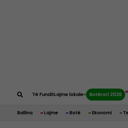
Të Fundit
Lajme lokale
Botërori 2026
Ballina
Lajme
Botë
Ekonomi
T