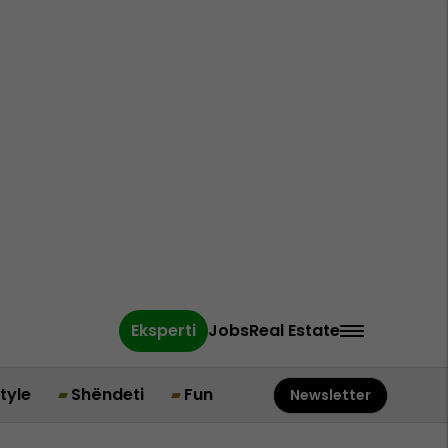
Eksperti
Jobs
Real Estate
style
Shëndeti
Fun
Newsletter