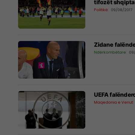
tifozët shqipta
Politikë
09/08/2017
Zidane falënd
Ndërkombëtare
09
UEFA falënderon
Maqedonia e Veriut