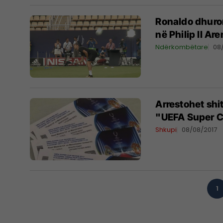
Ronaldo dhuron
në Philip II Ar
Ndërkombëtare
08
Arrestohet shit
"UEFA Super 
Shkupi
08/08/2017
1