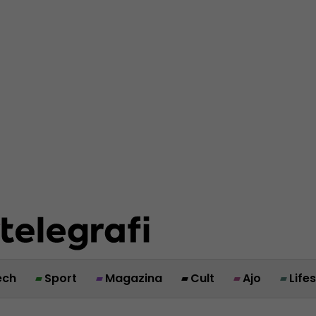
ech
Sport
Magazina
Cult
Ajo
Life