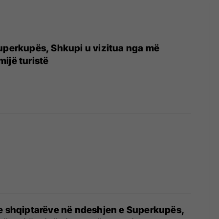
uperkupës, Shkupi u vizitua nga më
ijë turistë
 e shqiptarëve në ndeshjen e Superkupës,