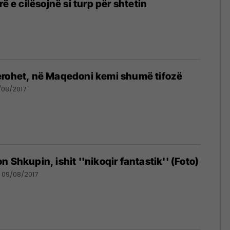
rë e cilësojnë si turp për shtetin
erohet, në Maqedoni kemi shumë tifozë
/08/2017
 Shkupin, ishit ''nikoqir fantastik'' (Foto)
09/08/2017