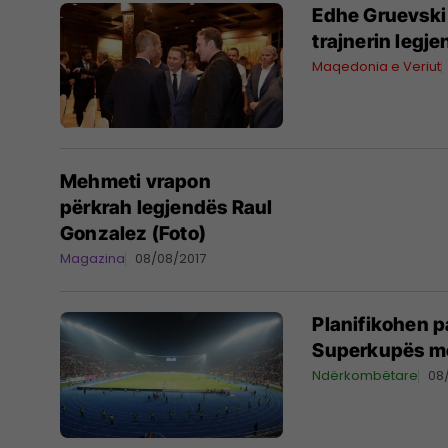
Edhe Gruevski
trajnerin legj
Maqedonia e Veriut
Mehmeti vrapon
përkrah legjendës Raul
Gonzalez (Foto)
Magazina
08/08/2017
Planifikohen p
Superkupës me
Ndërkombëtare
08