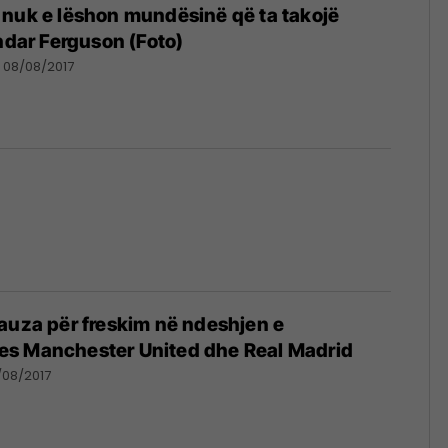
 nuk e lëshon mundësinë që ta takojë
endar Ferguson (Foto)
08/08/2017
auza për freskim në ndeshjen e
s Manchester United dhe Real Madrid
/08/2017