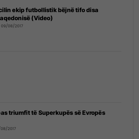
ilin ekip futbollistik bëjnë tifo disa
Maqedonisë (Video)
09/08/2017
 pas triumfit të Superkupës së Evropës
/08/2017