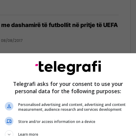
me dashamirë të futbollit në pritje të UEFA
08/08/2017
kupi sot është kryeqytet i futbollit
Telegrafi asks for your consent to use your
personal data for the following purposes:
Personalised advertising and content, advertising and content
measurement, audience research and services development
Store and/or access information on a device
 në
Evropës (Foto)
Learn more