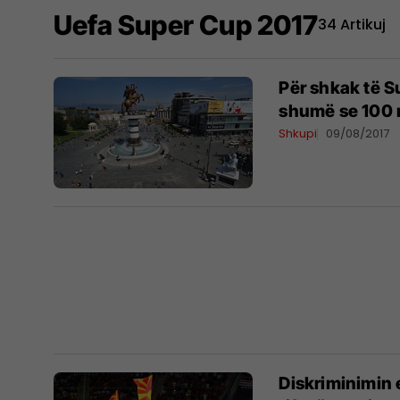
Uefa Super Cup 2017
34 Artikuj
Për shkak të S
shumë se 100 m
Shkupi
09/08/2017
Diskriminimin