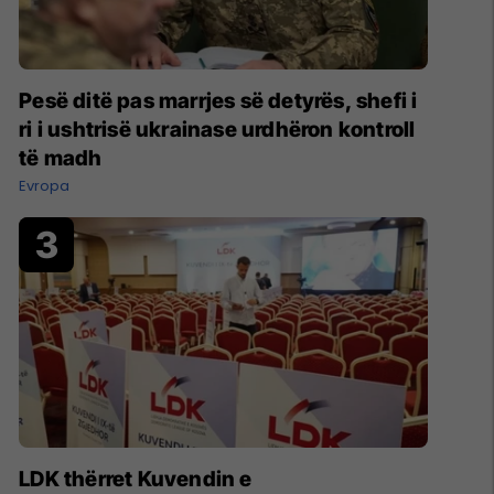
Pesë ditë pas marrjes së detyrës, shefi i
ri i ushtrisë ukrainase urdhëron kontroll
të madh
Evropa
LDK thërret Kuvendin e