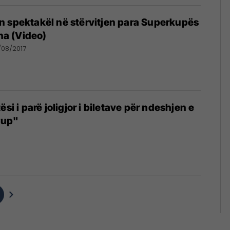
 spektakël në stërvitjen para Superkupës
ena (Video)
/08/2017
ësi i parë joligjor i biletave për ndeshjen e
Cup"