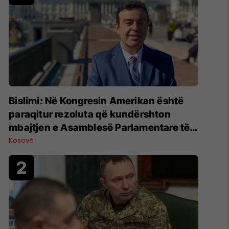
Bislimi: Në Kongresin Amerikan është
paraqitur rezoluta që kundërshton
mbajtjen e Asamblesë Parlamentare të
OSBE-së në Beograd
Kosovë