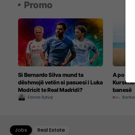
Promo
Si Bernardo Silva mund ta
A po don
dëshmojë vetën si pasuesi i Luka
Kursimet
Modricit te Real Madridi?
banesë
Edonis Bytyqi
Banka
Jobs
Real Estate