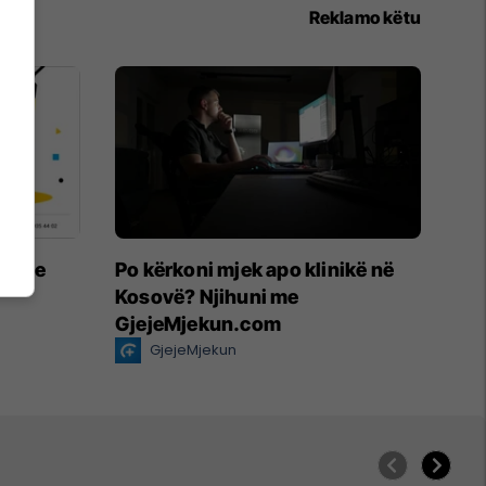
Reklamo këtu
imin e
Po kërkoni mjek apo klinikë në
Kosovë? Njihuni me
GjejeMjekun.com
GjejeMjekun