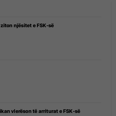
iziton njësitet e FSK-së
ikan vlerëson të arriturat e FSK-së