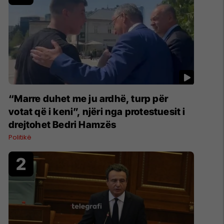
“Marre duhet me ju ardhë, turp për
votat që i keni”, njëri nga protestuesit i
drejtohet Bedri Hamzës
Politikë