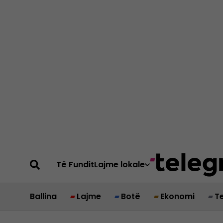
Të Fundit
Lajme lokale
Ballina
Lajme
Botë
Ekonomi
T