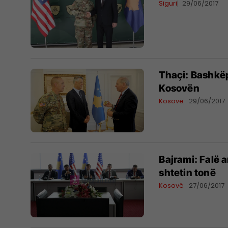
Siguri
29/06/2017
Thaçi: Bashkëp
Kosovën
Kosovë
29/06/2017
Bajrami: Falë 
shtetin tonë
Kosovë
27/06/2017