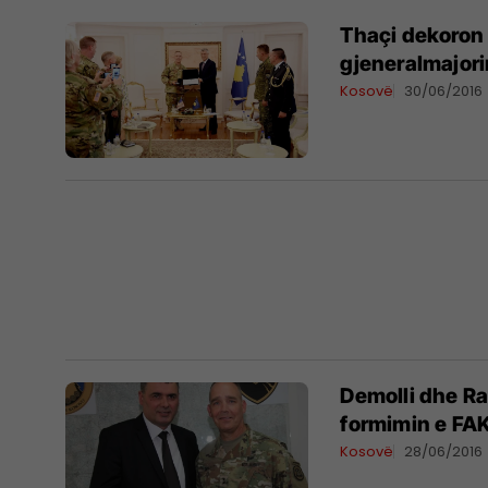
Thaçi dekoron 
gjeneralmajori
Kosovë
30/06/2016
Demolli dhe Ra
formimin e FA
Kosovë
28/06/2016