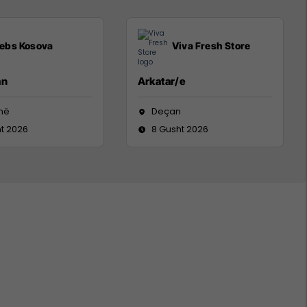
ebs Kosova
Viva Fresh Store
an
Arkatar/e
inë
Deçan
t 2026
8 Gusht 2026