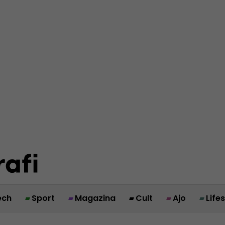
ech
Sport
Magazina
Cult
Ajo
Life