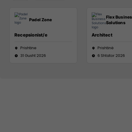
Flex Busine
Padel Zone
Solutions
Recepsionist/e
Architect
Prishtine
Prishtinë
31 Gusht 2026
6 Shtator 2026