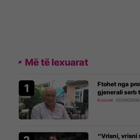
Më të lexuarat
Ftohet nga pro
gjenerali serb
Kosovë
02/08/2026
“Vrisni, vrisn