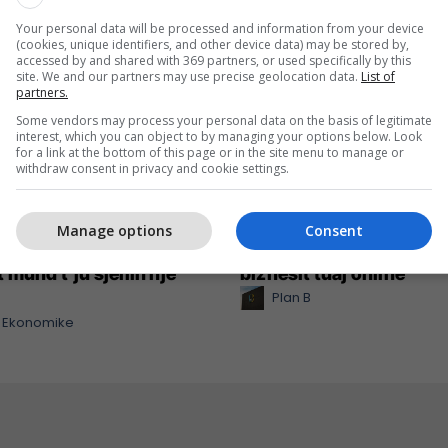
Your personal data will be processed and information from your device
(cookies, unique identifiers, and other device data) may be stored by,
accessed by and shared with 369 partners, or used specifically by this
site. We and our partners may use precise geolocation data.
List of
partners.
Some vendors may process your personal data on the basis of legitimate
interest, which you can object to by managing your options below. Look
for a link at the bottom of this page or in the site menu to manage or
withdraw consent in privacy and cookie settings.
Manage options
Consent
 me rrnu n’deti?
Plan B Creative rrit ndik
 mund t’ju sjellin një
biznesit tuaj online
Plan B
 Ekonomike