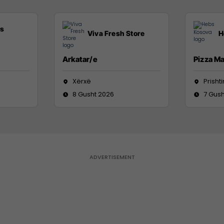
ss
Viva Fresh Store
H
Arkatar/e
Pizza M
Xërxë
Prisht
8 Gusht 2026
7 Gush