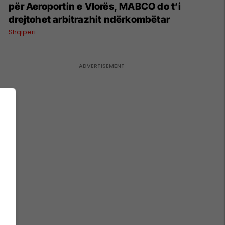
për Aeroportin e Vlorës, MABCO do t’i
drejtohet arbitrazhit ndërkombëtar
Shqipëri