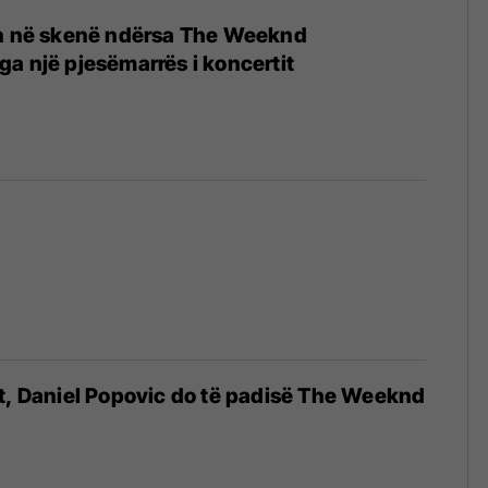
on në skenë ndërsa The Weeknd
a një pjesëmarrës i koncertit
t, Daniel Popovic do të padisë The Weeknd