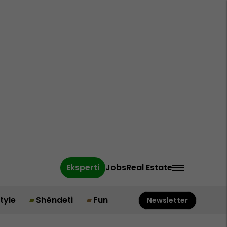
Eksperti
Jobs
Real Estate
style
Shëndeti
Fun
Newsletter