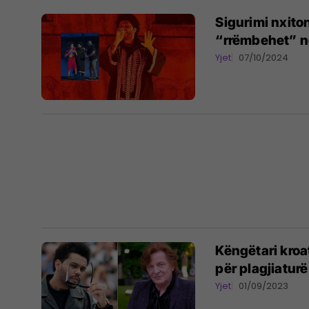
Sigurimi nxit
“rrëmbehet” ng
Yjet
07/10/2024
Këngëtari kroa
për plagjiaturë
Yjet
01/09/2023