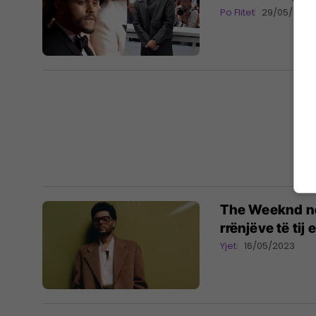
Po Flitet
29/05/2023
The Weeknd nd
rrënjëve të tij 
Yjet
16/05/2023