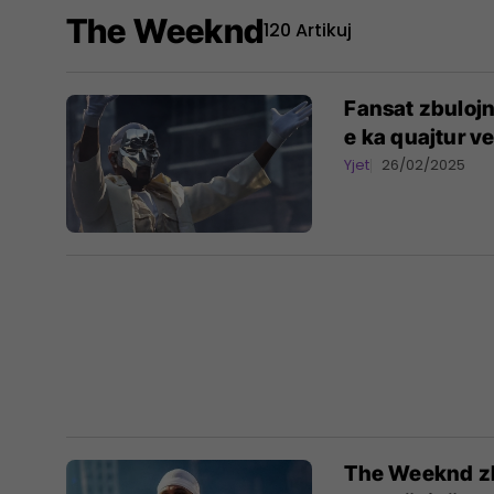
The Weeknd
120 Artikuj
Fansat zbulojn
e ka quajtur v
Yjet
26/02/2025
The Weeknd zb