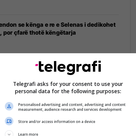
don se kënga e re e Selenas i dedikohet
, por çfarë thotë këngëtarja
në se kënga e re e Selena Gomez i
ë dashurit të saj
Telegrafi asks for your consent to use your
personal data for the following purposes:
Personalised advertising and content, advertising and content
measurement, audience research and services development
Store and/or access information on a device
oja e The Weeknd nga Kana, këngëtari
fansat si shumë i vetëkënaqur
Learn more