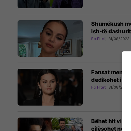
Shumëkush men
ish-të dashurit
Po Flitet
31/08/2023
Fansat mendoj
dedikohet ish t
Po Flitet
31/08/2023
Bëhet hit vide
cilësohet nga 