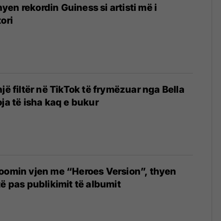
en rekordin Guiness si artisti më i
ori
jë filtër në TikTok të frymëzuar nga Bella
oja të isha kaq e bukur
oomin vjen me “Heroes Version”, thyen
të pas publikimit të albumit