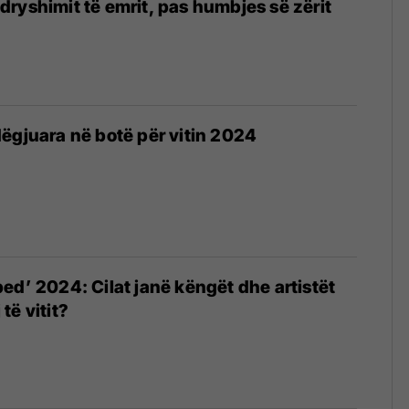
ryshimit të emrit, pas humbjes së zërit
ëgjuara në botë për vitin 2024
ed’ 2024: Cilat janë këngët dhe artistët
të vitit?