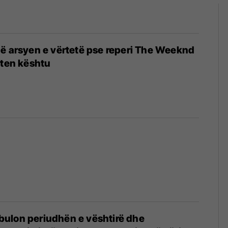
ë arsyen e vërtetë pse reperi The Weeknd
eten kështu
ulon periudhën e vështirë dhe