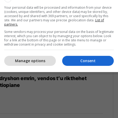
Your personal data will be processed and information from your device
(cookies, unique identifiers, and other device data) may be stored by,
accessed by and shared with 369 partners, or used specifically by this
site. We and our partners may use precise geolocation data.
List of
partners.
Some vendors may process your personal data on the basis of legitimate
interest, which you can object to by managing your options below. Look
for a link at the bottom of this page or in the site menu to manage or
withdraw consent in privacy and cookie settings.
Manage options
Consent
ryshon emrin, vendos t’u rikthehet
etiopiane