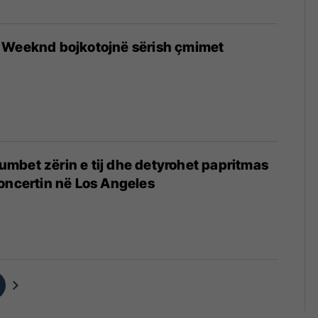
 Weeknd bojkotojnë sërish çmimet
mbet zërin e tij dhe detyrohet papritmas
oncertin në Los Angeles