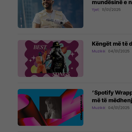
mundësinë e nd
Yjet
11/01/2025
Këngët më të d
Muzikë
04/01/2025
‘Spotify Wrapp
më të mëdhenj 
Muzikë
04/01/2025