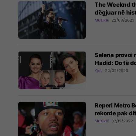
The Weeknd thy
dëgjuar në hist
Muzikë
22/03/2023
Selena provoi n
Hadid: Do të d
Yjet
22/02/2023
Reperi Metro B
rekorde pak di
Muzikë
07/12/2022