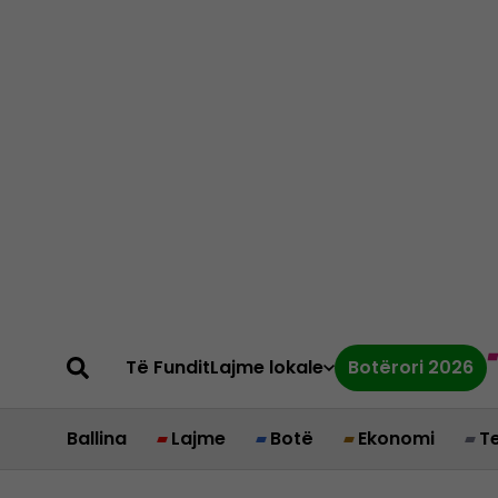
Të Fundit
Lajme lokale
Botërori 2026
Ballina
Lajme
Botë
Ekonomi
T