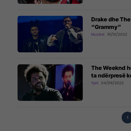
Drake dhe The
“Grammy”
Muzikë
15/10/2022
The Weeknd hu
ta ndërpresë k
Yjet
04/09/2022
1